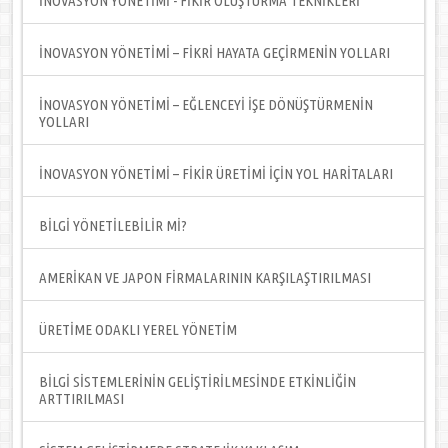
İNOVASYON YÖNETİMİ - FİKİR OLUŞTURMA TEKNİKLERİ
İNOVASYON YÖNETİMİ – FİKRİ HAYATA GEÇİRMENİN YOLLARI
İNOVASYON YÖNETİMİ – EĞLENCEYİ İŞE DÖNÜŞTÜRMENİN
YOLLARI
İNOVASYON YÖNETİMİ – FİKİR ÜRETİMİ İÇİN YOL HARİTALARI
BİLGİ YÖNETİLEBİLİR Mİ?
AMERİKAN VE JAPON FİRMALARININ KARŞILAŞTIRILMASI
ÜRETİME ODAKLI YEREL YÖNETİM
BİLGİ SİSTEMLERİNİN GELİŞTİRİLMESİNDE ETKİNLİĞİN
ARTTIRILMASI