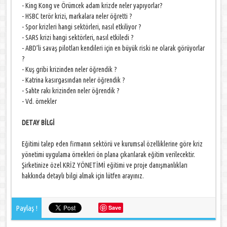
- King Kong ve Örümcek adam krizde neler yapıyorlar?
- HSBC terör krizi, markalara neler öğretti ?
- Spor krizleri hangi sektörleri, nasıl etkiliyor ?
- SARS krizi hangi sektörleri, nasıl etkiledi ?
- ABD’li savaş pilotları kendileri için en büyük riski ne olarak görüyorlar
?
- Kuş gribi krizinden neler öğrendik ?
- Katrina kasırgasından neler öğrendik ?
- Sahte rakı krizinden neler öğrendik ?
- Vd. örnekler
DETAY BİLGİ
Eğitimi talep eden firmanın sektörü ve kurumsal özelliklerine göre kriz
yönetimi uygulama örnekleri ön plana çıkarılarak eğitim verilecektir.
Şirketinize özel KRİZ YÖNETİMİ eğitimi ve proje danışmanlıkları
hakkında detaylı bilgi almak için lütfen arayınız.
Paylaş !
Save