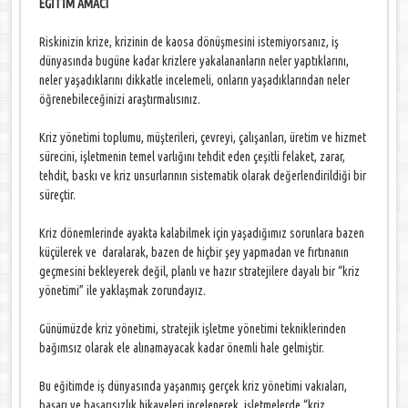
EĞİTİM AMACI
Riskinizin krize, krizinin de kaosa dönüşmesini istemiyorsanız, iş
dünyasında bugüne kadar krizlere yakalananların neler yaptıklarını,
neler yaşadıklarını dikkatle incelemeli, onların yaşadıklarından neler
öğrenebileceğinizi araştırmalısınız.
Kriz yönetimi toplumu, müşterileri, çevreyi, çalışanları, üretim ve hizmet
sürecini, işletmenin temel varlığını tehdit eden çeşitli felaket, zarar,
tehdit, baskı ve kriz unsurlarının sistematik olarak değerlendirildiği bir
süreçtir.
Kriz dönemlerinde ayakta kalabilmek için yaşadığımız sorunlara bazen
küçülerek ve daralarak, bazen de hiçbir şey yapmadan ve fırtınanın
geçmesini bekleyerek değil, planlı ve hazır stratejilere dayalı bir “kriz
yönetimi” ile yaklaşmak zorundayız.
Günümüzde kriz yönetimi, stratejik işletme yönetimi tekniklerinden
bağımsız olarak ele alınamayacak kadar önemli hale gelmiştir.
Bu eğitimde iş dünyasında yaşanmış gerçek kriz yönetimi vakıaları,
başarı ve başarısızlık hikayeleri incelenerek, işletmelerde “kriz