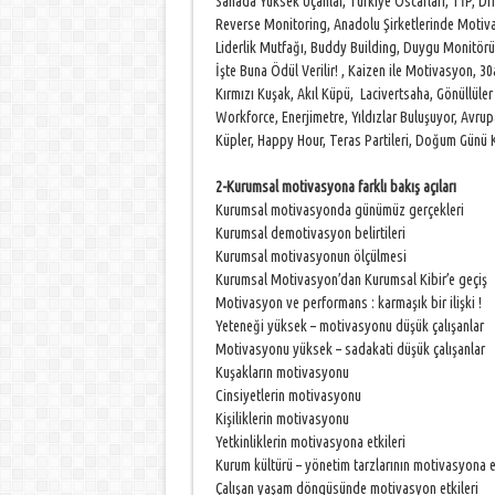
Sahada Yüksek Uçanlar, Türkiye Oscarları, TİP, D
Reverse Monitoring, Anadolu Şirketlerinde Motivas
Liderlik Mutfağı, Buddy Building, Duygu Monitörü
İşte Buna Ödül Verilir! , Kaizen ile Motivasyon, 30a
Kırmızı Kuşak, Akıl Küpü, Lacivertsaha, Gönüllüle
Workforce, Enerjimetre, Yıldızlar Buluşuyor, Avr
Küpler, Happy Hour, Teras Partileri, Doğum Günü 
2-Kurumsal motivasyona farklı bakış açıları
Kurumsal motivasyonda günümüz gerçekleri
Kurumsal demotivasyon belirtileri
Kurumsal motivasyonun ölçülmesi
Kurumsal Motivasyon’dan Kurumsal Kibir’e geçiş
Motivasyon ve performans : karmaşık bir ilişki !
Yeteneği yüksek – motivasyonu düşük çalışanlar
Motivasyonu yüksek – sadakati düşük çalışanlar
Kuşakların motivasyonu
Cinsiyetlerin motivasyonu
Kişiliklerin motivasyonu
Yetkinliklerin motivasyona etkileri
Kurum kültürü – yönetim tarzlarının motivasyona et
Çalışan yaşam döngüsünde motivasyon etkileri