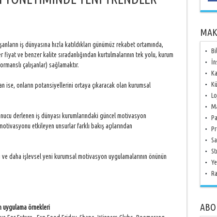
MAK
lışanların iş dünyasına hızla katıldıkları günümüz rekabet ortamında,
Bi
r fiyat ve benzer kalite sıradanlığından kurtulmalarının tek yolu, kurum
İn
formanslı çalışanlar) sağlamaktır.
Ka
Kü
an ise, onların potansiyellerini ortaya çıkaracak olan kurumsal
Lo
Ma
sonucu derlenen iş dünyası kurumlarındaki güncel motivasyon
Pa
otivasyonu etkileyen unsurlar farklı bakış açılarından
Pr
Sa
St
 ve daha işlevsel yeni kurumsal motivasyon uygulamalarının önünün
Ye
Ra
ABO
n uygulama örnekleri