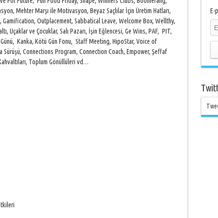
rive For Future, Fun Food Friday, Shape, Winners Clubs, Boomerang,
yon, Mehter Marşı ile Motivasyon, Beyaz Saçlılar İçin Üretim Hatları,
E-p
, Gamification, Outplacement, Sabbatical Leave, Welcome Box, Wellthy,
ltı, Uçaklar ve Çocuklar, Salı Pazarı, İşin Eğlencesi, Ge Wins, PAF, PIT,
r Günü, Kanka, Kötü Gün Fonu, Staff Meeting, HipoStar, Voice of
upa Sürüşü, Connections Program, Connection Coach, Empower, Şeffaf
Kahvaltıları, Toplum Gönüllüleri vd…
Twit
Twe
kileri