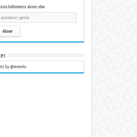
osta bültenimize abone olun.
Abone
ter
ets by @memeto