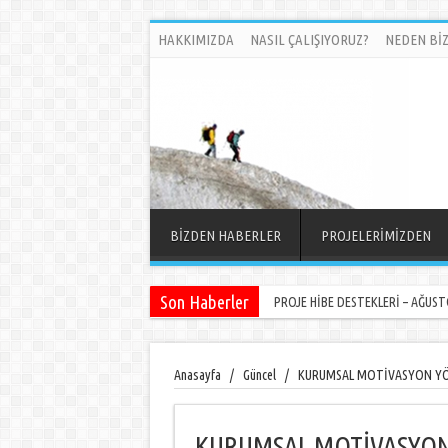
HAKKIMIZDA
NASIL ÇALIŞIYORUZ?
NEDEN BİZ
BİZDEN HABERLER
PROJELERİMİZDEN
Son Haberler
PROJE HİBE DESTEKLERİ – AĞUSTO
Anasayfa
/
Güncel
/
KURUMSAL MOTİVASYON YÖ
KURUMSAL MOTİVASYON