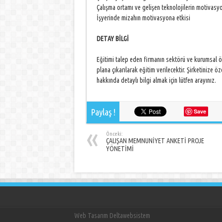
Çalışma ortamı ve gelişen teknolojilerin motivasyo
İşyerinde mizahın motivasyona etkisi
DETAY BİLGİ
Eğitimi talep eden firmanın sektörü ve kurumsal 
plana çıkarılarak eğitim verilecektir. Şirketin
hakkında detaylı bilgi almak için lütfen arayınız.
Paylaş !
Save
Önceki:
ÇALIŞAN MEMNUNİYET ANKETİ PROJE
YÖNETİMİ
Web Tasarım Deltawebsistem