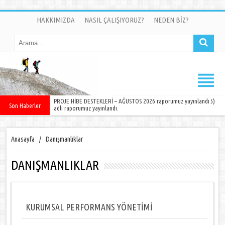
HAKKIMIZDA
NASIL ÇALIŞIYORUZ?
NEDEN BİZ?
DÜNYA ÜLKELERİNDE NELER OLUYOR ? SAYI 11 (OCAK-MAYIS 2026)
PROJE HİBE DESTEKLERİ – AĞUSTOS 2026 raporumuz yayınlandı.
Son Haberler
adlı raporumuz yayınlandı.
Anasayfa
/
Danışmanlıklar
DANIŞMANLIKLAR
KURUMSAL PERFORMANS YÖNETİMİ