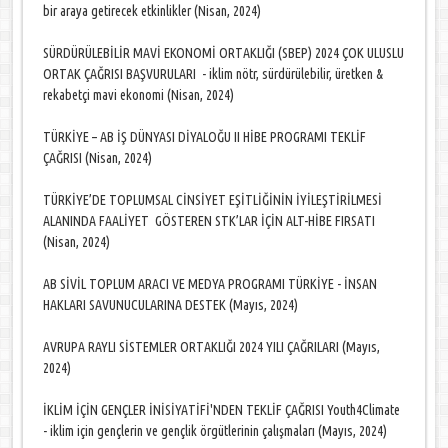
bir araya getirecek etkinlikler (Nisan, 2024)
SÜRDÜRÜLEBİLİR MAVİ EKONOMİ ORTAKLIĞI (SBEP) 2024 ÇOK ULUSLU
ORTAK ÇAĞRISI BAŞVURULARI - iklim nötr, sürdürülebilir, üretken &
rekabetçi mavi ekonomi (Nisan, 2024)
TÜRKİYE – AB İŞ DÜNYASI DİYALOĞU II HİBE PROGRAMI TEKLİF
ÇAĞRISI (Nisan, 2024)
TÜRKİYE’DE TOPLUMSAL CİNSİYET EŞİTLİĞİNİN İYİLEŞTİRİLMESİ
ALANINDA FAALİYET GÖSTEREN STK’LAR İÇİN ALT-HİBE FIRSATI
(Nisan, 2024)
AB SİVİL TOPLUM ARACI VE MEDYA PROGRAMI TÜRKİYE - İNSAN
HAKLARI SAVUNUCULARINA DESTEK (Mayıs, 2024)
AVRUPA RAYLI SİSTEMLER ORTAKLIĞI 2024 YILI ÇAĞRILARI (Mayıs,
2024)
İKLİM İÇİN GENÇLER İNİSİYATİFİ'NDEN TEKLİF ÇAĞRISI Youth4Climate
- iklim için gençlerin ve gençlik örgütlerinin çalışmaları (Mayıs, 2024)