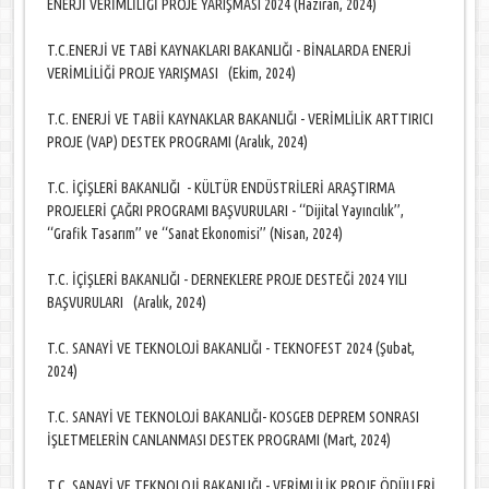
ENERJİ VERİMLİLİĞİ PROJE YARIŞMASI 2024 (Haziran, 2024)
T.C.ENERJİ VE TABİ KAYNAKLARI BAKANLIĞI - BİNALARDA ENERJİ
VERİMLİLİĞİ PROJE YARIŞMASI (Ekim, 2024)
T.C. ENERJİ VE TABİİ KAYNAKLAR BAKANLIĞI - VERİMLİLİK ARTTIRICI
PROJE (VAP) DESTEK PROGRAMI (Aralık, 2024)
T.C. İÇİŞLERİ BAKANLIĞI - KÜLTÜR ENDÜSTRİLERİ ARAŞTIRMA
PROJELERİ ÇAĞRI PROGRAMI BAŞVURULARI - ‘‘Dijital Yayıncılık’’,
‘‘Grafik Tasarım’’ ve ‘‘Sanat Ekonomisi’’ (Nisan, 2024)
T.C. İÇİŞLERİ BAKANLIĞI - DERNEKLERE PROJE DESTEĞİ 2024 YILI
BAŞVURULARI (Aralık, 2024)
T.C. SANAYİ VE TEKNOLOJİ BAKANLIĞI - TEKNOFEST 2024 (Şubat,
2024)
T.C. SANAYİ VE TEKNOLOJİ BAKANLIĞI- KOSGEB DEPREM SONRASI
İŞLETMELERİN CANLANMASI DESTEK PROGRAMI (Mart, 2024)
T.C. SANAYİ VE TEKNOLOJİ BAKANLIĞI - VERİMLİLİK PROJE ÖDÜLLERİ