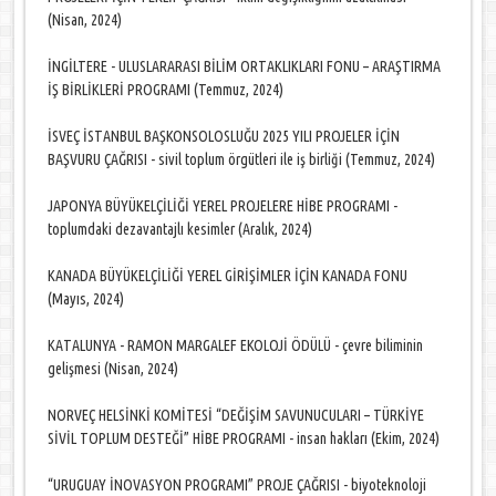
(Nisan, 2024)
İNGİLTERE - ULUSLARARASI BİLİM ORTAKLIKLARI FONU – ARAŞTIRMA
İŞ BİRLİKLERİ PROGRAMI (Temmuz, 2024)
İSVEÇ İSTANBUL BAŞKONSOLOSLUĞU 2025 YILI PROJELER İÇİN
BAŞVURU ÇAĞRISI - sivil toplum örgütleri ile iş birliği (Temmuz, 2024)
JAPONYA BÜYÜKELÇİLİĞİ YEREL PROJELERE HİBE PROGRAMI -
toplumdaki dezavantajlı kesimler (Aralık, 2024)
KANADA BÜYÜKELÇİLİĞİ YEREL GİRİŞİMLER İÇİN KANADA FONU
(Mayıs, 2024)
KATALUNYA - RAMON MARGALEF EKOLOJİ ÖDÜLÜ - çevre biliminin
gelişmesi (Nisan, 2024)
NORVEÇ HELSİNKİ KOMİTESİ “DEĞİŞİM SAVUNUCULARI – TÜRKİYE
SİVİL TOPLUM DESTEĞİ” HİBE PROGRAMI - insan hakları (Ekim, 2024)
“URUGUAY İNOVASYON PROGRAMI” PROJE ÇAĞRISI - biyoteknoloji