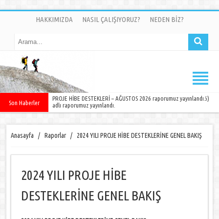
HAKKIMIZDA
NASIL ÇALIŞIYORUZ?
NEDEN BİZ?
DÜNYA ÜLKELERİNDE NELER OLUYOR ? SAYI 11 (OCAK-MAYIS 2026)
Son Haberler
adlı raporumuz yayınlandı.
Anasayfa
/
Raporlar
/
2024 YILI PROJE HİBE DESTEKLERİNE GENEL BAKIŞ
2024 YILI PROJE HİBE
DESTEKLERİNE GENEL BAKIŞ