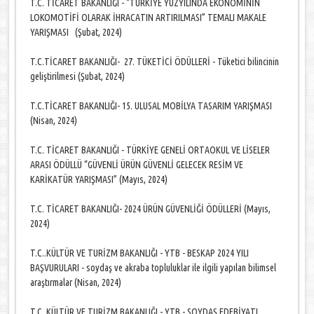
T.C. TİCARET BAKANLIĞI - “TÜRKİYE YÜZYILINDA EKONOMİNİN
LOKOMOTİFİ OLARAK İHRACATIN ARTIRILMASI” TEMALI MAKALE
YARIŞMASI (Şubat, 2024)
T.C.TİCARET BAKANLIĞI- 27. TÜKETİCİ ÖDÜLLERİ - Tüketici bilincinin
geliştirilmesi (Şubat, 2024)
T.C.TİCARET BAKANLIĞI- 15. ULUSAL MOBİLYA TASARIM YARIŞMASI
(Nisan, 2024)
T.C. TİCARET BAKANLIĞI - TÜRKİYE GENELİ ORTAOKUL VE LİSELER
ARASI ÖDÜLLÜ “GÜVENLİ ÜRÜN GÜVENLİ GELECEK RESİM VE
KARİKATÜR YARIŞMASI” (Mayıs, 2024)
T.C. TİCARET BAKANLIĞI- 2024 ÜRÜN GÜVENLİĞİ ÖDÜLLERİ (Mayıs,
2024)
T.C..KÜLTÜR VE TURİZM BAKANLIĞI - YTB - BESKAP 2024 YILI
BAŞVURULARI - soydaş ve akraba topluluklar ile ilgili yapılan bilimsel
araştırmalar (Nisan, 2024)
T.C..KÜLTÜR VE TURİZM BAKANLIĞI - YTB - SOYDAŞ EDEBİYATI