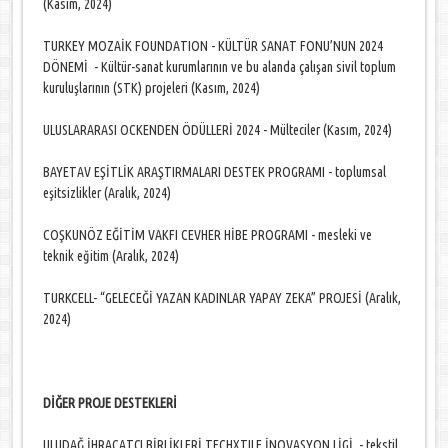
(Kasım, 2024)
TURKEY MOZAİK FOUNDATION - KÜLTÜR SANAT FONU’NUN 2024
DÖNEMİ - Kültür-sanat kurumlarının ve bu alanda çalışan sivil toplum
kuruluşlarının (STK) projeleri (Kasım, 2024)
ULUSLARARASI OCKENDEN ÖDÜLLERİ 2024 - Mülteciler (Kasım, 2024)
BAYETAV EŞİTLİK ARAŞTIRMALARI DESTEK PROGRAMI - toplumsal
eşitsizlikler (Aralık, 2024)
COŞKUNÖZ EĞİTİM VAKFI CEVHER HİBE PROGRAMI - mesleki ve
teknik eğitim (Aralık, 2024)
TURKCELL- “GELECEĞİ YAZAN KADINLAR YAPAY ZEKA” PROJESİ (Aralık,
2024)
DİĞER PROJE DESTEKLERİ
ULUDAĞ İHRACATÇI BİRLİKLERİ TECHXTILE İNOVASYON LİGİ - tekstil