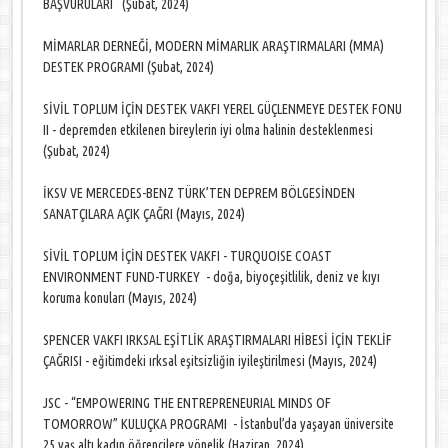
BAŞVURULARI (Şubat, 2024)
MİMARLAR DERNEĞİ, MODERN MİMARLIK ARAŞTIRMALARI (MMA)
DESTEK PROGRAMI (Şubat, 2024)
SİVİL TOPLUM İÇİN DESTEK VAKFI YEREL GÜÇLENMEYE DESTEK FONU
II - depremden etkilenen bireylerin iyi olma halinin desteklenmesi
(Şubat, 2024)
İKSV VE MERCEDES-BENZ TÜRK’TEN DEPREM BÖLGESİNDEN
SANATÇILARA AÇIK ÇAĞRI (Mayıs, 2024)
SİVİL TOPLUM İÇİN DESTEK VAKFI - TURQUOISE COAST
ENVIRONMENT FUND-TURKEY - doğa, biyoçeşitlilik, deniz ve kıyı
koruma konuları (Mayıs, 2024)
SPENCER VAKFI IRKSAL EŞİTLİK ARAŞTIRMALARI HİBESİ İÇİN TEKLİF
ÇAĞRISI - eğitimdeki ırksal eşitsizliğin iyileştirilmesi (Mayıs, 2024)
JSC - “EMPOWERING THE ENTREPRENEURIAL MINDS OF
TOMORROW” KULUÇKA PROGRAMI - İstanbul’da yaşayan üniversite
25 yaş altı kadın öğrencilere yönelik (Haziran, 2024)