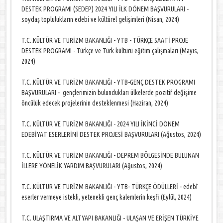
DESTEK PROGRAMI (SEDEP) 2024 YILI İLK DÖNEM BAŞVURULARI -
soydaş toplulukların edebi ve kültürel gelişimleri (Nisan, 2024)
T.C..KÜLTÜR VE TURİZM BAKANLIĞI - YTB - TÜRKÇE SAATİ PROJE
DESTEK PROGRAMI - Türkçe ve Türk kültürü eğitim çalışmaları (Mayıs,
2024)
T.C..KÜLTÜR VE TURİZM BAKANLIĞI - YTB-GENÇ DESTEK PROGRAMI
BAŞVURULARI - gençlerimizin bulundukları ülkelerde pozitif değişime
öncülük edecek projelerinin desteklenmesi (Haziran, 2024)
T.C. KÜLTÜR VE TURİZM BAKANLIĞI - 2024 YILI İKİNCİ DÖNEM
EDEBİYAT ESERLERİNİ DESTEK PROJESİ BAŞVURULARI (Ağustos, 2024)
T.C. KÜLTÜR VE TURİZM BAKANLIĞI - DEPREM BÖLGESİNDE BULUNAN
İLLERE YÖNELİK YARDIM BAŞVURULARI (Ağustos, 2024)
T.C..KÜLTÜR VE TURİZM BAKANLIĞI - YTB- TÜRKÇE ÖDÜLLERİ - edebî
eserler vermeye istekli, yetenekli genç kalemlerin keşfi (Eylül, 2024)
T.C. ULAŞTIRMA VE ALTYAPI BAKANLIĞI - ULAŞAN VE ERİŞEN TÜRKİYE