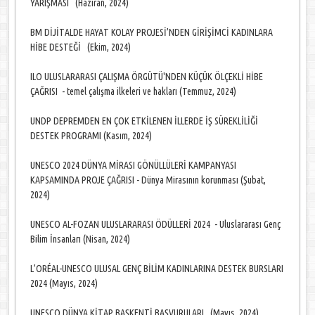
YARIŞMASI (Haziran, 2024)
BM DİJİTALDE HAYAT KOLAY PROJESİ’NDEN GİRİŞİMCİ KADINLARA
HİBE DESTEĞİ (Ekim, 2024)
ILO ULUSLARARASI ÇALIŞMA ÖRGÜTÜ'NDEN KÜÇÜK ÖLÇEKLİ HİBE
ÇAĞRISI - temel çalışma ilkeleri ve hakları (Temmuz, 2024)
UNDP DEPREMDEN EN ÇOK ETKİLENEN İLLERDE İŞ SÜREKLİLİĞİ
DESTEK PROGRAMI (Kasım, 2024)
UNESCO 2024 DÜNYA MİRASI GÖNÜLLÜLERİ KAMPANYASI
KAPSAMINDA PROJE ÇAĞRISI - Dünya Mirasının korunması (Şubat,
2024)
UNESCO AL-FOZAN ULUSLARARASI ÖDÜLLERİ 2024 - Uluslararası Genç
Bilim İnsanları (Nisan, 2024)
L’ORÉAL-UNESCO ULUSAL GENÇ BİLİM KADINLARINA DESTEK BURSLARI
2024 (Mayıs, 2024)
UNESCO DÜNYA KİTAP BAŞKENTİ BAŞVURULARI (Mayıs, 2024)