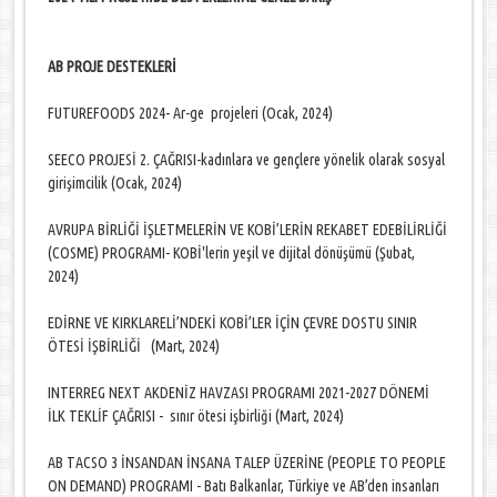
AB PROJE DESTEKLERİ
FUTUREFOODS 2024- Ar-ge projeleri (Ocak, 2024)
SEECO PROJESİ 2. ÇAĞRISI-kadınlara ve gençlere yönelik olarak sosyal
girişimcilik (Ocak, 2024)
AVRUPA BİRLİĞİ İŞLETMELERİN VE KOBİ’LERİN REKABET EDEBİLİRLİĞİ
(COSME) PROGRAMI- KOBİ'lerin yeşil ve dijital dönüşümü (Şubat,
2024)
EDİRNE VE KIRKLARELİ’NDEKİ KOBİ’LER İÇİN ÇEVRE DOSTU SINIR
ÖTESİ İŞBİRLİĞİ (Mart, 2024)
INTERREG NEXT AKDENİZ HAVZASI PROGRAMI 2021-2027 DÖNEMİ
İLK TEKLİF ÇAĞRISI - sınır ötesi işbirliği (Mart, 2024)
AB TACSO 3 İNSANDAN İNSANA TALEP ÜZERİNE (PEOPLE TO PEOPLE
ON DEMAND) PROGRAMI - Batı Balkanlar, Türkiye ve AB’den insanları