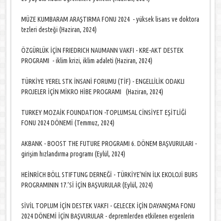
MÜZE KUMBARAM ARAŞTIRMA FONU 2024 - yüksek lisans ve doktora
tezleri desteği (Haziran, 2024)
ÖZGÜRLÜK İÇİN FRIEDRICH NAUMANN VAKFI - KRE-AKT DESTEK
PROGRAMI - iklim krizi, iklim adaleti (Haziran, 2024)
TÜRKİYE YEREL STK İNSANİ FORUMU (TİF) - ENGELLİLİK ODAKLI
PROJELER İÇİN MİKRO HİBE PROGRAMI (Haziran, 2024)
TURKEY MOZAİK FOUNDATION -TOPLUMSAL CİNSİYET EŞİTLİĞİ
FONU 2024 DÖNEMİ (Temmuz, 2024)
AKBANK - BOOST THE FUTURE PROGRAMI 6. DÖNEM BAŞVURULARI -
girişim hızlandırma programı (Eylül, 2024)
HEİNRİCH BÖLL STIFTUNG DERNEĞİ - TÜRKİYE’NİN İLK EKOLOJİ BURS
PROGRAMININ 17.’Sİ İÇİN BAŞVURULAR (Eylül, 2024)
SİVİL TOPLUM İÇİN DESTEK VAKFI - GELECEK İÇİN DAYANIŞMA FONU
2024 DÖNEMİ İÇİN BAŞVURULAR - depremlerden etkilenen ergenlerin