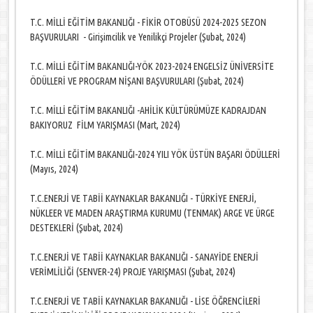
T.C. MİLLİ EĞİTİM BAKANLIĞI - FİKİR OTOBÜSÜ 2024-2025 SEZON
BAŞVURULARI - Girişimcilik ve Yenilikçi Projeler (Şubat, 2024)
T.C. MİLLİ EĞİTİM BAKANLIĞI-YÖK 2023-2024 ENGELSİZ ÜNİVERSİTE
ÖDÜLLERİ VE PROGRAM NİŞANI BAŞVURULARI (Şubat, 2024)
T.C. MİLLİ EĞİTİM BAKANLIĞI -AHİLİK KÜLTÜRÜMÜZE KADRAJDAN
BAKIYORUZ FİLM YARIŞMASI (Mart, 2024)
T.C. MİLLİ EĞİTİM BAKANLIĞI-2024 YILI YÖK ÜSTÜN BAŞARI ÖDÜLLERİ
(Mayıs, 2024)
T.C.ENERJİ VE TABİİ KAYNAKLAR BAKANLIĞI - TÜRKİYE ENERJİ,
NÜKLEER VE MADEN ARAŞTIRMA KURUMU (TENMAK) ARGE VE ÜRGE
DESTEKLERİ (Şubat, 2024)
T.C.ENERJİ VE TABİİ KAYNAKLAR BAKANLIĞI - SANAYİDE ENERJİ
VERİMLİLİĞİ (SENVER-24) PROJE YARIŞMASI (Şubat, 2024)
T.C.ENERJİ VE TABİİ KAYNAKLAR BAKANLIĞI - LİSE ÖĞRENCİLERİ