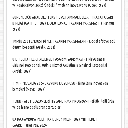
ve konfeksiyon sektöründeki firmaların inovasyonu (Ocak, 2024)
GÜNEYDOĞU ANADOLU TEKSTİL VE HAMMADDELERİ İHRACATÇILARI
BİRLİĞİ (GATHİB) 2024 DOKU KUMAŞ TASARIM YARIŞMASI (Temmuz,
2024)
İMMİB 2024 ENDÜSTRİYEL TASARIM YARIŞMALARI - Doğal afet ve acil
durum konsepti (Aralık, 2024)
UİB TECHXTILE CHALLENGE TASARIM YARIŞMASI - Fikir Aşaması
Girişimci Kategorisi, Ürün & Hizmet Geliştirmiş Girişimci Kategorisi
(Aralık, 2024)
TİM - İNOVALİG 2024 BAŞVURU DUYURUSU - firmaların inovasyon
karneleri (Mayıs, 2024)
TOBB - AFET ÇÖZÜMLERİ HIZLANDIRMA PROGRAMI - afetle ilgili ürün
ya da hizmet geliştiren Startuplar
UA KA3-AVRUPA POLİTİKA DENEYİMLERİ 2024 YILI TEKLİF
ÇAĞRISI (Haziran, 2024)