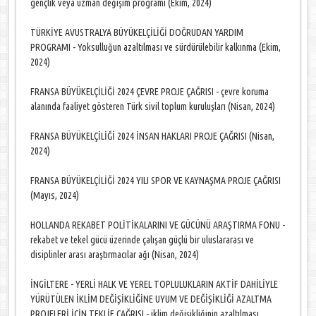
gençlik veya uzman değişim programı (Ekim, 2024)
TÜRKİYE AVUSTRALYA BÜYÜKELÇİLİĞİ DOĞRUDAN YARDIM
PROGRAMI - Yoksulluğun azaltılması ve sürdürülebilir kalkınma (Ekim,
2024)
FRANSA BÜYÜKELÇİLİĞİ 2024 ÇEVRE PROJE ÇAĞRISI - çevre koruma
alanında faaliyet gösteren Türk sivil toplum kuruluşları (Nisan, 2024)
FRANSA BÜYÜKELÇİLİĞİ 2024 İNSAN HAKLARI PROJE ÇAĞRISI (Nisan,
2024)
FRANSA BÜYÜKELÇİLİĞİ 2024 YILI SPOR VE KAYNAŞMA PROJE ÇAĞRISI
(Mayıs, 2024)
HOLLANDA REKABET POLİTİKALARINI VE GÜCÜNÜ ARAŞTIRMA FONU -
rekabet ve tekel gücü üzerinde çalışan güçlü bir uluslararası ve
disiplinler arası araştırmacılar ağı (Nisan, 2024)
İNGİLTERE - YERLİ HALK VE YEREL TOPLULUKLARIN AKTİF DAHİLİYLE
YÜRÜTÜLEN İKLİM DEĞİŞİKLİĞİNE UYUM VE DEĞİŞİKLİĞİ AZALTMA
PROJELERİ İÇİN TEKLİF ÇAĞRISI - iklim değişikliğinin azaltılması