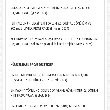
ANKARA ÜNİVERSİTESİ 2023 YILI BİLİM, SANAT VE TEŞVİK ÖDÜL
BAŞVURULARI (Şubat, 2024)
İBN HALDUN ÜNİVERSİTESİ TOPLUM 5.0: DİJİTAL DÖNÜŞÜM VE
SOSYAL BİLİMLER PROJE ÇAĞRISI (Nisan, 2024)
KOÇ ÜNİVERSİTESİ VEKAM ARAŞTIRMA VE PROJE DESTEK PROGRAMI
BAŞVURULARI - Ankara ve çevresi ile ilintili projeler (Mayıs, 2024)
KÜRESEL BAZLI PROJE DESTEKLERİ
BM NE EĞİTİMDE NE İSTİHDAMDA OLAN GENÇLER İÇİN İŞGÜCÜ
PİYASASI DESTEK HİBE PROJESİ (Ocak, 2024)
BM KADINA YÖNELİK ŞİDDETE SON VERME GÜVEN FONU 27. DÖNEM
HİBE BAŞVURULARI (Şubat, 2024)
BM 4. KÜRESEL GASTRONOMİ TURİZMİ GİRİŞİMİ (STARTUP)