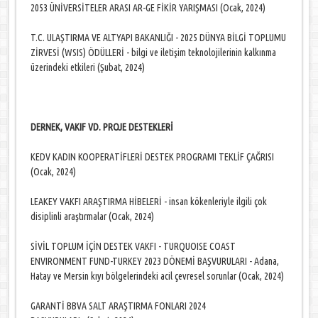
2053 ÜNİVERSİTELER ARASI AR-GE FİKİR YARIŞMASI (Ocak, 2024)
T.C. ULAŞTIRMA VE ALTYAPI BAKANLIĞI - 2025 DÜNYA BİLGİ TOPLUMU
ZİRVESİ (WSIS) ÖDÜLLERİ - bilgi ve iletişim teknolojilerinin kalkınma
üzerindeki etkileri (Şubat, 2024)
DERNEK, VAKIF VD. PROJE DESTEKLERİ
KEDV KADIN KOOPERATİFLERİ DESTEK PROGRAMI TEKLİF ÇAĞRISI
(Ocak, 2024)
LEAKEY VAKFI ARAŞTIRMA HİBELERİ - insan kökenleriyle ilgili çok
disiplinli araştırmalar (Ocak, 2024)
SİVİL TOPLUM İÇİN DESTEK VAKFI - TURQUOISE COAST
ENVIRONMENT FUND-TURKEY 2023 DÖNEMİ BAŞVURULARI - Adana,
Hatay ve Mersin kıyı bölgelerindeki acil çevresel sorunlar (Ocak, 2024)
GARANTİ BBVA SALT ARAŞTIRMA FONLARI 2024