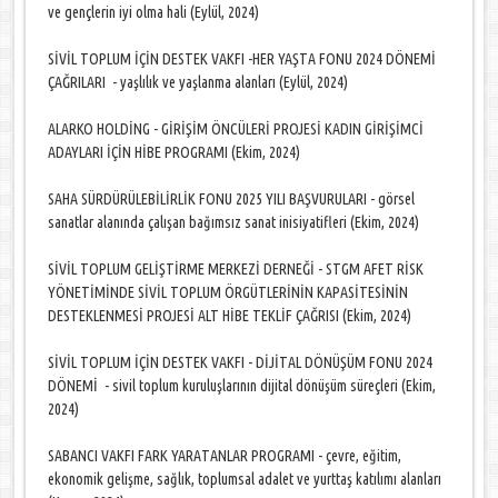
ve gençlerin iyi olma hali (Eylül, 2024)
SİVİL TOPLUM İÇİN DESTEK VAKFI -HER YAŞTA FONU 2024 DÖNEMİ
ÇAĞRILARI - yaşlılık ve yaşlanma alanları (Eylül, 2024)
ALARKO HOLDİNG - GİRİŞİM ÖNCÜLERİ PROJESİ KADIN GİRİŞİMCİ
ADAYLARI İÇİN HİBE PROGRAMI (Ekim, 2024)
SAHA SÜRDÜRÜLEBİLİRLİK FONU 2025 YILI BAŞVURULARI - görsel
sanatlar alanında çalışan bağımsız sanat inisiyatifleri (Ekim, 2024)
SİVİL TOPLUM GELİŞTİRME MERKEZİ DERNEĞİ - STGM AFET RİSK
YÖNETİMİNDE SİVİL TOPLUM ÖRGÜTLERİNİN KAPASİTESİNİN
DESTEKLENMESİ PROJESİ ALT HİBE TEKLİF ÇAĞRISI (Ekim, 2024)
SİVİL TOPLUM İÇİN DESTEK VAKFI - DİJİTAL DÖNÜŞÜM FONU 2024
DÖNEMİ - sivil toplum kuruluşlarının dijital dönüşüm süreçleri (Ekim,
2024)
SABANCI VAKFI FARK YARATANLAR PROGRAMI - çevre, eğitim,
ekonomik gelişme, sağlık, toplumsal adalet ve yurttaş katılımı alanları