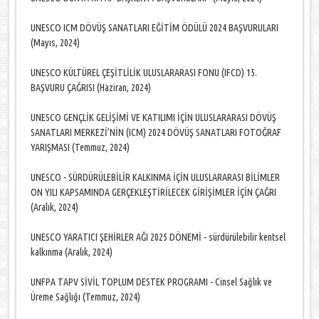
UNESCO ICM DÖVÜŞ SANATLARI EĞİTİM ÖDÜLÜ 2024 BAŞVURULARI
(Mayıs, 2024)
UNESCO KÜLTÜREL ÇEŞİTLİLİK ULUSLARARASI FONU (IFCD) 15.
BAŞVURU ÇAĞRISI (Haziran, 2024)
UNESCO GENÇLİK GELİŞİMİ VE KATILIMI İÇİN ULUSLARARASI DÖVÜŞ
SANATLARI MERKEZİ’NİN (ICM) 2024 DÖVÜŞ SANATLARI FOTOĞRAF
YARIŞMASI (Temmuz, 2024)
UNESCO - SÜRDÜRÜLEBİLİR KALKINMA İÇİN ULUSLARARASI BİLİMLER
ON YILI KAPSAMINDA GERÇEKLEŞTİRİLECEK GİRİŞİMLER İÇİN ÇAĞRI
(Aralık, 2024)
UNESCO YARATICI ŞEHİRLER AĞI 2025 DÖNEMİ - sürdürülebilir kentsel
kalkınma (Aralık, 2024)
UNFPA TAPV SİVİL TOPLUM DESTEK PROGRAMI - Cinsel Sağlık ve
Üreme Sağlığı (Temmuz, 2024)