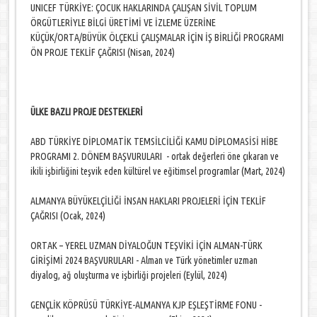
UNICEF TÜRKİYE: ÇOCUK HAKLARINDA ÇALIŞAN SİVİL TOPLUM
ÖRGÜTLERİYLE BİLGİ ÜRETİMİ VE İZLEME ÜZERİNE
KÜÇÜK/ORTA/BÜYÜK ÖLÇEKLİ ÇALIŞMALAR İÇİN İŞ BİRLİĞİ PROGRAMI
ÖN PROJE TEKLİF ÇAĞRISI (Nisan, 2024)
ÜLKE BAZLI PROJE DESTEKLERİ
ABD TÜRKİYE DİPLOMATİK TEMSİLCİLİĞİ KAMU DİPLOMASİSİ HİBE
PROGRAMI 2. DÖNEM BAŞVURULARI - ortak değerleri öne çıkaran ve
ikili işbirliğini teşvik eden kültürel ve eğitimsel programlar (Mart, 2024)
ALMANYA BÜYÜKELÇİLİĞİ İNSAN HAKLARI PROJELERİ İÇİN TEKLİF
ÇAĞRISI (Ocak, 2024)
ORTAK – YEREL UZMAN DİYALOĞUN TEŞVİKİ İÇİN ALMAN-TÜRK
GİRİŞİMİ 2024 BAŞVURULARI - Alman ve Türk yönetimler uzman
diyalog, ağ oluşturma ve işbirliği projeleri (Eylül, 2024)
GENÇLİK KÖPRÜSÜ TÜRKİYE-ALMANYA KJP EŞLEŞTİRME FONU -