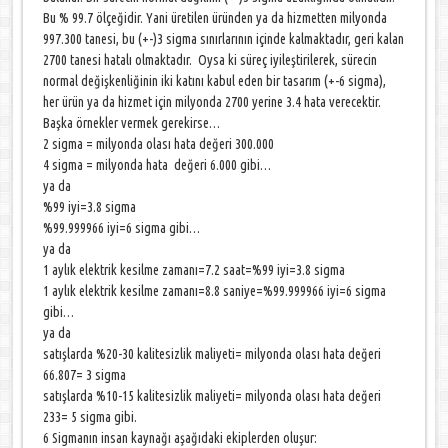
Bu % 99.7 ölçeğidir. Yani üretilen üründen ya da hizmetten milyonda
997.300 tanesi, bu (+-)3 sigma sınırlarının içinde kalmaktadır, geri kalan
2700 tanesi hatalı olmaktadır. Oysa ki süreç iyileştirilerek, sürecin
normal değişkenliğinin iki katını kabul eden bir tasarım (+-6 sigma),
her ürün ya da hizmet için milyonda 2700 yerine 3.4 hata verecektir.
Başka örnekler vermek gerekirse…
2 sigma = milyonda olası hata değeri 300.000
4 sigma = milyonda hata değeri 6.000 gibi…
ya da
%99 iyi=3.8 sigma
%99.999966 iyi=6 sigma gibi…
ya da
1 aylık elektrik kesilme zamanı=7.2 saat=%99 iyi=3.8 sigma
1 aylık elektrik kesilme zamanı=8.8 saniye=%99.999966 iyi=6 sigma
gibi…
ya da
satışlarda %20-30 kalitesizlik maliyeti= milyonda olası hata değeri
66.807= 3 sigma
satışlarda %10-15 kalitesizlik maliyeti= milyonda olası hata değeri
233= 5 sigma gibi.
6 Sigmanın insan kaynağı aşağıdaki ekiplerden oluşur: