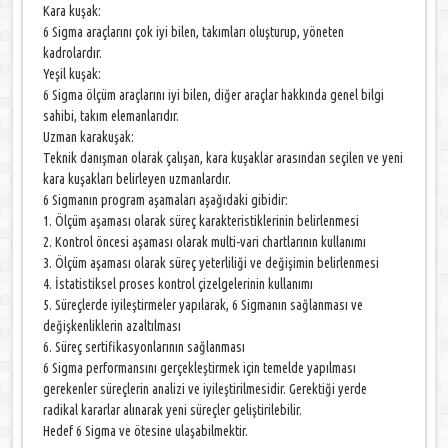
Kara kuşak:
6 Sigma araçlarını çok iyi bilen, takımları oluşturup, yöneten
kadrolardır.
Yeşil kuşak:
6 Sigma ölçüm araçlarını iyi bilen, diğer araçlar hakkında genel bilgi
sahibi, takım elemanlarıdır.
Uzman karakuşak:
Teknik danışman olarak çalışan, kara kuşaklar arasından seçilen ve yeni
kara kuşakları belirleyen uzmanlardır.
6 Sigmanın program aşamaları aşağıdaki gibidir:
1. Ölçüm aşaması olarak süreç karakteristiklerinin belirlenmesi
2. Kontrol öncesi aşaması olarak multi-vari chartlarının kullanımı
3. Ölçüm aşaması olarak süreç yeterliliği ve değişimin belirlenmesi
4. İstatistiksel proses kontrol çizelgelerinin kullanımı
5. Süreçlerde iyileştirmeler yapılarak, 6 Sigmanın sağlanması ve
değişkenliklerin azaltılması
6. Süreç sertifikasyonlarının sağlanması
6 Sigma performansını gerçekleştirmek için temelde yapılması
gerekenler süreçlerin analizi ve iyileştirilmesidir. Gerektiği yerde
radikal kararlar alınarak yeni süreçler geliştirilebilir.
Hedef 6 Sigma ve ötesine ulaşabilmektir.