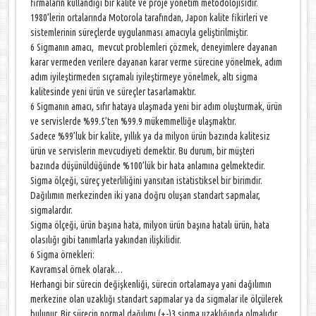
firmaların kullandığı bir kalite ve proje yönetim metodolojisidir.
1980’lerin ortalarında Motorola tarafından, Japon kalite fikirleri ve
sistemlerinin süreçlerde uygulanması amacıyla geliştirilmiştir.
6 Sigmanın amacı, mevcut problemleri çözmek, deneyimlere dayanan
karar vermeden verilere dayanan karar verme sürecine yönelmek, adım
adım iyileştirmeden sıçramalı iyileştirmeye yönelmek, altı sigma
kalitesinde yeni ürün ve süreçler tasarlamaktır.
6 Sigmanın amacı, sıfır hataya ulaşmada yeni bir adım oluşturmak, ürün
ve servislerde %99.5’ten %99.9 mükemmelliğe ulaşmaktır.
Sadece %99’luk bir kalite, yıllık ya da milyon ürün bazında kalitesiz
ürün ve servislerin mevcudiyeti demektir. Bu durum, bir müşteri
bazında düşünüldüğünde %100’lük bir hata anlamına gelmektedir.
Sigma ölçeği, süreç yeterliliğini yansıtan istatistiksel bir birimdir.
Dağılımın merkezinden iki yana doğru oluşan standart sapmalar,
sigmalardır.
Sigma ölçeği, ürün başına hata, milyon ürün başına hatalı ürün, hata
olasılığı gibi tanımlarla yakından ilişkilidir.
6 Sigma örnekleri:
Kavramsal örnek olarak…
Herhangi bir sürecin değişkenliği, sürecin ortalamaya yani dağılımın
merkezine olan uzaklığı standart sapmalar ya da sigmalar ile ölçülerek
bulunur. Bir sürecin normal dağılımı (+-)3 sigma uzaklığında olmalıdır.