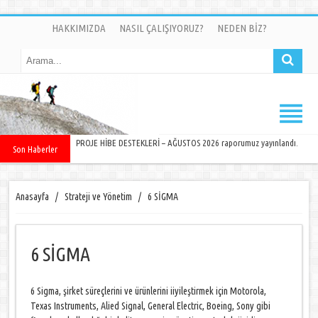
HAKKIMIZDA
NASIL ÇALIŞIYORUZ?
NEDEN BİZ?
PROJE HİBE DESTEKLERİ – AĞUSTOS 2026 raporumuz yayınlandı.
Son Haberler
Anasayfa
/
Strateji ve Yönetim
/
6 SİGMA
6 SİGMA
6 Sigma, şirket süreçlerini ve ürünlerini iiyileştirmek için Motorola,
Texas Instruments, Alied Signal, General Electric, Boeing, Sony gibi