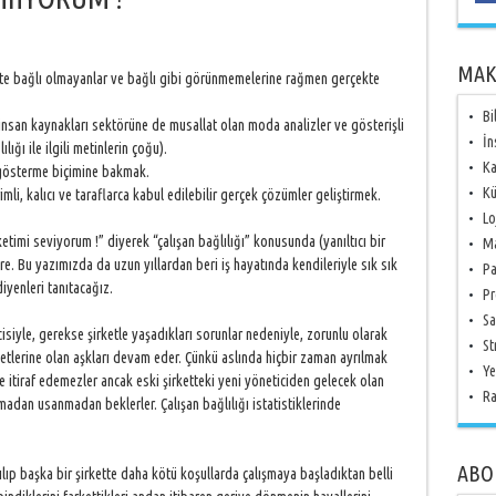
MAK
kte bağlı olmayanlar ve bağlı gibi görünmemelerine rağmen gerçekte
Bi
i insan kaynakları sektörüne de musallat olan moda analizler ve gösterişli
İn
ğı ile ilgili metinlerin çoğu).
Ka
gösterme biçimine bakmak.
Kü
, kalıcı ve taraflarca kabul edilebilir gerçek çözümler geliştirmek.
Lo
timi seviyorum !” diyerek “çalışan bağlılığı” konusunda (yanıltıcı bir
Ma
ere. Bu yazımızda da uzun yıllardan beri iş hayatında kendileriyle sık sık
Pa
iyenleri tanıtacağız.
Pr
Sa
siyle, gerekse şirketle yaşadıkları sorunlar nedeniyle, zorunlu olarak
St
ketlerine olan aşkları devam eder. Çünkü aslında hiçbir zaman ayrılmak
Ye
e itiraf edemezler ancak eski şirketteki yeni yöneticiden gelecek olan
Ra
ıkmadan usanmadan beklerler. Çalışan bağlılığı istatistiklerinde
ABO
lıp başka bir şirkette daha kötü koşullarda çalışmaya başladıktan belli