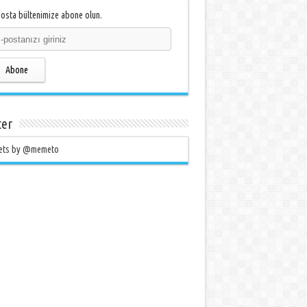
osta bültenimize abone olun.
Abone
ter
ets by @memeto