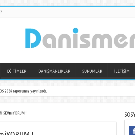
?
EĞİTİMLER
DANIŞMANLIKLAR
SUNUMLAR
İLETİŞİM
S 2026 raporumuz yayınlandı.
Mİ SEVmiYORUM !
SOS
VmiYORUM !