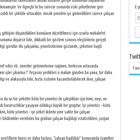
bindiklerini farkettikleri andan itibaren geriye dönmenin hayallerini
ıkmamıştır. Ve ilginçtir ki bu sürecin sonunda eski şirketlerine geri
E-p
ciddi bir şekilde artacaktır. Ancak yeniden işe girmedikleri sürece çalışan
ş gittiğini düşündükleri konuların düzeltilmesi için ısrarla muhalefet
ir konuma düşürse bile, dikkatli bir gözlem sonucu eleştirilerin gerçek
ğı görülür. Bu çalışanlar, yöneticilerinin gözünde, şirketine bağlı
Twit
asarruf edici vb. öneriler getirmelerine rağmen, herkesin ortasında
Twe
eni işler çıkarma !” fırçasını yedikleri o malum günden bu yana, bir daha
lgi ve alakasıyla bile, hızla sisteme kazandırılabilecek iken, çalışan
a da iyi bir şirkette kötü bir yönetici ile çalıştıkları için kimi, neyi, ne
 kararsızlıklar yaşayan oldukça büyük bir gruptur. İyi yönetici – kötü
en, kötü yönetici – iyi şirket ikilemi yine sahte bir çalışan
 bildirimler verebilen bu grubun çalışan bağlılığı istatistikleri, yoğun
profillerin hepsi ve daha fazlası, “çalışan bağlılığı” konusunda (yanıltıcı