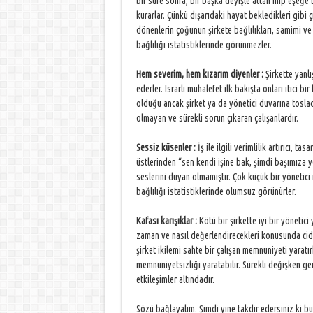
bir süre sonra, bir başka deyişle attan inip eşeğe 
kurarlar. Çünkü dışarıdaki hayat bekledikleri gibi ç
dönenlerin çoğunun şirkete bağlılıkları, samimi ve 
bağlılığı istatistiklerinde görünmezler.
Hem severim, hem kızarım diyenler :
Şirkette yanlı
ederler. Israrlı muhalefet ilk bakışta onları itici b
olduğu ancak şirket ya da yönetici duvarına tosladı
olmayan ve sürekli sorun çıkaran çalışanlardır.
Sessiz küsenler :
İş ile ilgili verimlilik artırıcı, t
üstlerinden “sen kendi işine bak, şimdi başımıza y
seslerini duyan olmamıştır. Çok küçük bir yönetici i
bağlılığı istatistiklerinde olumsuz görünürler.
Kafası karışıklar :
Kötü bir şirkette iyi bir yönetici y
zaman ve nasıl değerlendirecekleri konusunda ciddi
şirket ikilemi sahte bir çalışan memnuniyeti yaratırk
memnuniyetsizliği yaratabilir. Sürekli değişken geri
etkileşimler altındadır.
Sözü bağlayalım. Şimdi yine takdir edersiniz ki bu 