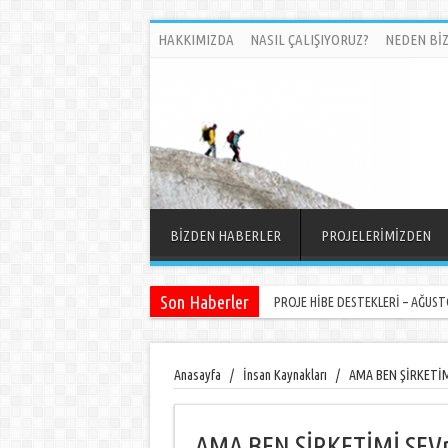
HAKKIMIZDA
NASIL ÇALIŞIYORUZ?
NEDEN BİZ
BİZDEN HABERLER
PROJELERİMİZDEN
Son Haberler
PROJE HİBE DESTEKLERİ – AĞUSTO
Anasayfa
/
İnsan Kaynakları
/
AMA BEN ŞİRKETİ
AMA BEN ŞİRKETİMİ SE