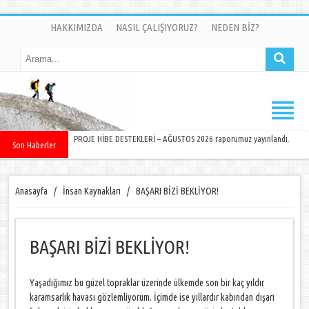
HAKKIMIZDA
NASIL ÇALIŞIYORUZ?
NEDEN BİZ?
PROJE HİBE DESTEKLERİ – AĞUSTOS 2026 raporumuz yayınlandı.
Son Haberler
Anasayfa
/
İnsan Kaynakları
/
BAŞARI BİZİ BEKLİYOR!
BAŞARI BİZİ BEKLİYOR!
Yaşadığımız bu güzel topraklar üzerinde ülkemde son bir kaç yıldır
karamsarlık havası gözlemliyorum. İçimde ise yıllardır kabından dışarı