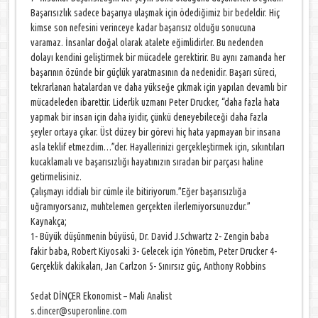
Başarısızlık sadece başarıya ulaşmak için ödediğimiz bir bedeldir. Hiç
kimse son nefesini verinceye kadar başarısız olduğu sonucuna
varamaz. İnsanlar doğal olarak atalete eğimlidirler. Bu nedenden
dolayı kendini geliştirmek bir mücadele gerektirir. Bu aynı zamanda her
başarının özünde bir güçlük yaratmasının da nedenidir. Başarı süreci,
tekrarlanan hatalardan ve daha yükseğe çıkmak için yapılan devamlı bir
mücadeleden ibarettir. Liderlik uzmanı Peter Drucker, “daha fazla hata
yapmak bir insan için daha iyidir, çünkü deneyebileceği daha fazla
şeyler ortaya çıkar. Üst düzey bir görevi hiç hata yapmayan bir insana
asla teklif etmezdim…”der. Hayallerinizi gerçekleştirmek için, sıkıntıları
kucaklamalı ve başarısızlığı hayatınızın sıradan bir parçası haline
getirmelisiniz.
Çalışmayı iddialı bir cümle ile bitiriyorum.”Eğer başarısızlığa
uğramıyorsanız, muhtelemen gerçekten ilerlemiyorsunuzdur.”
Kaynakça;
1- Büyük düşünmenin büyüsü, Dr. David J.Schwartz 2- Zengin baba
fakir baba, Robert Kiyosaki 3- Gelecek için Yönetim, Peter Drucker 4-
Gerçeklik dakikaları, Jan Carlzon 5- Sınırsız güç, Anthony Robbins
Sedat DİNÇER Ekonomist – Mali Analist
s.dincer@superonline.com