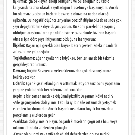
fışkırmak için bekleyen enerji olduğunu ve bu enerjinin bu tablo
karşısında tedrici olarak zayıfladığını hissetmeye başlamıştım. Ancak
bu olumsuz tablonun bizlerin başarısız olmasına neden olacağı
aşikardır. Bu negatif düşünceler yerine pozitif düşünebilsek aslında çok
şeyi değiştirebiliriz diye düşünüyorum. Bu konu parelelinde yapmış
olduğum araştırmalarda pozitif düşünce paralelinde bizlerin başarılı
olması için dört şeye ihtiyacımız olduğuna inanıyorum:
İlişkiler:
Başarı için gerekli olan büyük beceri çevremizdeki insanlarla
anlaşabilme yeteneğidir.
Teşkilatlanma:
Eğer hayalleriniz büyükse, bunları ancak bir takımla
gerçekleştirebilirsiniz.
Davranış biçimi:
Seviyenizi yeteneklerinizden çok davranışlarınız
belirleyecektir.
Liderlik:
Eğer kişisel etkinliğinizi arttırmak istiyorsanız bunu yapmanın
yegane yolu liderlik becerilerinizi arttırmaktır.
Hepimiz bir zaman mutlaka düşünmüşüzdür; Başarının kökü nedir?
-Aile geçmişinden dolayı mı? Tabii ki iyi bir aile ortamında yetişmek
istenilen bir durumdur. Ancak başarılı insanların büyük bir yüzdesi
parçalanmış ailelerden gelir.
-Varlıktan dolayı mısır? Hayır. başarılı kimselerin çoğu orta halli veya
ortanın altındaki ailelerden çıkmıştır.
-Fırsat olabilir mi veya yüksek ahlaki değerlerden dolayı mıdır?