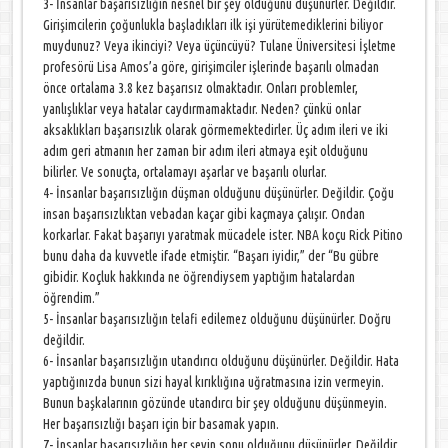
3- İnsanlar başarısızlığın nesnel bir şey olduğunu düşünürler. Değildir.
Girişimcilerin çoğunlukla başladıkları ilk işi yürütemediklerini biliyor
muydunuz? Veya ikinciyi? Veya üçüncüyü? Tulane Üniversitesi İşletme
profesörü Lisa Amos’a göre, girişimciler işlerinde başarılı olmadan
önce ortalama 3.8 kez başarısız olmaktadır. Onları problemler,
yanlışlıklar veya hatalar caydırmamaktadır. Neden? çünkü onlar
aksaklıkları başarısızlık olarak görmemektedirler. Üç adım ileri ve iki
adım geri atmanın her zaman bir adım ileri atmaya eşit olduğunu
bilirler. Ve sonuçta, ortalamayı aşarlar ve başarılı olurlar.
4- İnsanlar başarısızlığın düşman olduğunu düşünürler. Değildir. Çoğu
insan başarısızlıktan vebadan kaçar gibi kaçmaya çalışır. Ondan
korkarlar. Fakat başarıyı yaratmak mücadele ister. NBA koçu Rick Pitino
bunu daha da kuvvetle ifade etmiştir. “Başarı iyidir,” der “Bu gübre
gibidir. Koçluk hakkında ne öğrendiysem yaptığım hatalardan
öğrendim.”
5- İnsanlar başarısızlığın telafi edilemez olduğunu düşünürler. Doğru
değildir.
6- İnsanlar başarısızlığın utandırıcı olduğunu düşünürler. Değildir. Hata
yaptığınızda bunun sizi hayal kırıklığına uğratmasına izin vermeyin.
Bunun başkalarının gözünde utandırcı bir şey olduğunu düşünmeyin.
Her başarısızlığı başarı için bir basamak yapın.
7- İnsanlar başarısızlığın her şeyin sonu olduğunu düşünürler. Değildir.