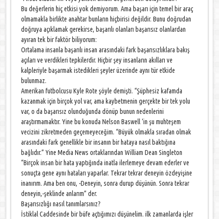
Bu değerlerin hiç etkisi yok demiyorum. Ama başarı için temel bir araç
olmamakla birlikte anahtar bunların hiçbirisi değildir. Bunu doğrudan
doğruya açıklamak gerekirse, başarılı olanları başarısız olanlardan
ayıran tek bir faktör biliyorum:
Ortalama insanla başarılı insan arasındaki fark başarısızlıklara bakış
açıları ve verdikleri tepkilerdir. Hiçbir şey insanların akılları ve
kalpleriyle başarmak istedikleri şeyler üzerinde aynı tür etkide
bulunmaz.
Amerikan futbolcusu Kyle Rote şöyle demişti. “Şüphesiz kafamda
kazanmak için birçok yol var, ama kaybetmenin gerçekte bir tek yolu
var, o da başarısız olunduğunda dönüp bunun nedenlerini
araştırmamaktır. Yine bu konuda Nelson Baswell ‘in şu muhteşem
vecizini zikretmeden geçemeyeceğim. “Büyük olmakla sıradan olmak
arasındaki fark genellikle bir insanın bir hataya nasıl baktığına
bağlıdır.” Yine Media News ortaklarından William Dean Singleton
“Birçok insan bir hata yaptığında inatla ilerlemeye devam ederler ve
sonuçta gene aynı hataları yaparlar. Tekrar tekrar deneyin özdeyişine
inanırım. Ama ben onu, -Deneyin, sonra durup düşünün. Sonra tekrar
deneyin,-şeklinde anlarım” der.
Başarısızlığı nasıl tanımlarsınız?
İstiklal Caddesinde bir büfe açtığımızı düşünelim. ilk zamanlarda işler