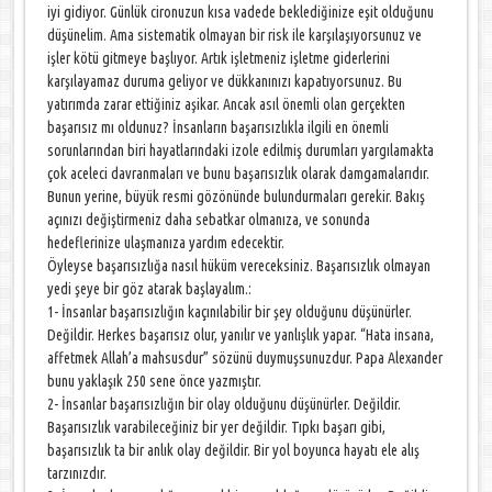
iyi gidiyor. Günlük cironuzun kısa vadede beklediğinize eşit olduğunu
düşünelim. Ama sistematik olmayan bir risk ile karşılaşıyorsunuz ve
işler kötü gitmeye başlıyor. Artık işletmeniz işletme giderlerini
karşılayamaz duruma geliyor ve dükkanınızı kapatıyorsunuz. Bu
yatırımda zarar ettiğiniz aşikar. Ancak asıl önemli olan gerçekten
başarısız mı oldunuz? İnsanların başarısızlıkla ilgili en önemli
sorunlarından biri hayatlarındaki izole edilmiş durumları yargılamakta
çok aceleci davranmaları ve bunu başarısızlık olarak damgamalarıdır.
Bunun yerine, büyük resmi gözönünde bulundurmaları gerekir. Bakış
açınızı değiştirmeniz daha sebatkar olmanıza, ve sonunda
hedeflerinize ulaşmanıza yardım edecektir.
Öyleyse başarısızlığa nasıl hüküm vereceksiniz. Başarısızlık olmayan
yedi şeye bir göz atarak başlayalım.:
1- İnsanlar başarısızlığın kaçınılabilir bir şey olduğunu düşünürler.
Değildir. Herkes başarısız olur, yanılır ve yanlışlık yapar. “Hata insana,
affetmek Allah’a mahsusdur” sözünü duymuşsunuzdur. Papa Alexander
bunu yaklaşık 250 sene önce yazmıştır.
2- İnsanlar başarısızlığın bir olay olduğunu düşünürler. Değildir.
Başarısızlık varabileceğiniz bir yer değildir. Tıpkı başarı gibi,
başarısızlık ta bir anlık olay değildir. Bir yol boyunca hayatı ele alış
tarzınızdır.