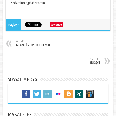
sedatdincer@haberx.com
Paylaş !
Save
Önceki:
MORALİ YÜKSEK TUTMAK
Sonraki:
İNS@N
SOSYAL MEDYA
MAKALELER