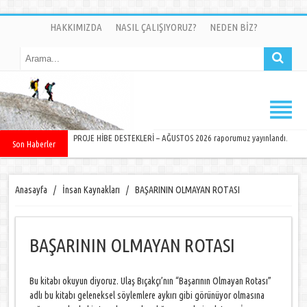
HAKKIMIZDA
NASIL ÇALIŞIYORUZ?
NEDEN BİZ?
PROJE HİBE DESTEKLERİ – AĞUSTOS 2026 raporumuz yayınlandı.
Son Haberler
Anasayfa
/
İnsan Kaynakları
/
BAŞARININ OLMAYAN ROTASI
BAŞARININ OLMAYAN ROTASI
Bu kitabı okuyun diyoruz. Ulaş Bıçakçı’nın “Başarının Olmayan Rotası”
adlı bu kitabı geleneksel söylemlere aykırı gibi görünüyor olmasına