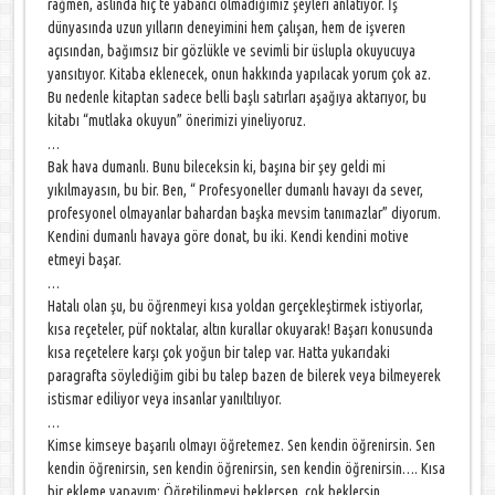
rağmen, aslında hiç te yabancı olmadığımız şeyleri anlatıyor. İş
dünyasında uzun yılların deneyimini hem çalışan, hem de işveren
açısından, bağımsız bir gözlükle ve sevimli bir üslupla okuyucuya
yansıtıyor. Kitaba eklenecek, onun hakkında yapılacak yorum çok az.
Bu nedenle kitaptan sadece belli başlı satırları aşağıya aktarıyor, bu
kitabı “mutlaka okuyun” önerimizi yineliyoruz.
…
Bak hava dumanlı. Bunu bileceksin ki, başına bir şey geldi mi
yıkılmayasın, bu bir. Ben, “ Profesyoneller dumanlı havayı da sever,
profesyonel olmayanlar bahardan başka mevsim tanımazlar” diyorum.
Kendini dumanlı havaya göre donat, bu iki. Kendi kendini motive
etmeyi başar.
…
Hatalı olan şu, bu öğrenmeyi kısa yoldan gerçekleştirmek istiyorlar,
kısa reçeteler, püf noktalar, altın kurallar okuyarak! Başarı konusunda
kısa reçetelere karşı çok yoğun bir talep var. Hatta yukarıdaki
paragrafta söylediğim gibi bu talep bazen de bilerek veya bilmeyerek
istismar ediliyor veya insanlar yanıltılıyor.
…
Kimse kimseye başarılı olmayı öğretemez. Sen kendin öğrenirsin. Sen
kendin öğrenirsin, sen kendin öğrenirsin, sen kendin öğrenirsin…. Kısa
bir ekleme yapayım: Öğretilinmeyi beklersen, çok beklersin.