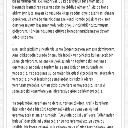
bir hamburgerde 450 kalori var. Bu kadar büyük bir anlamsızlığı
bağrında barındıran yaşamı sakın ha ciddiye almayın.” Siz de bana
aldırmayın işte. Başarı konusunda kitap yazdım diye başarılı mı olmam
gerekiyor. Eh ama benim hiç olmazsa kendi içimde çelişkim yok. Ben
demiyor muyum başarının yolu yok! diye. Bir türküdür tutturmuşum
gidiyorum. Türküm hoşunuza gittiyse beraber mırıldanmaya devam
edebiliriz ama.
…
Ben, artık gittiğim şirketlerde şema (organizasyon şeması) çizmiyorum.
Ama dikkat edin burada önemli bir incelik var. Şirkette kullanılacak bir
şema çizmiyorum. Geleneksel yaklaşımların toplumdaki inanılmaz
egemenliği nedeniyle toplum hala şema istiyor. Bu durumda ne
yapacağız. Yapacağımız şu. Şemaları bir güzel çizeceğiz ve isteyenlere
vereceğiz. Şirket içerisinde şemalardan bir teknik olarak
yararlanmayacağız. Onları çizip duvarlara asmayacağız. Her şeyi
şemalardaki konumlara yani hiyerarşiye göre belirlemeyeceğiz.
…
Ya toplumdaki uyarılara ne dersin. Yerlere tüküren, trafik kurallarını
ihlal eden daha bir sürü toplumsal kaideye uymayan kişileri
uyarmayacak mısınız? Örneğin, “Devletin polisi var” veya, “Allah’ından
bulsun“ demekle mi yetineceğiz? Bence uyarmalıyız. Şu veya bu
şekilde; bir korna çalarak, ışık yakarak veya yüzüne ters bakarak. Ama