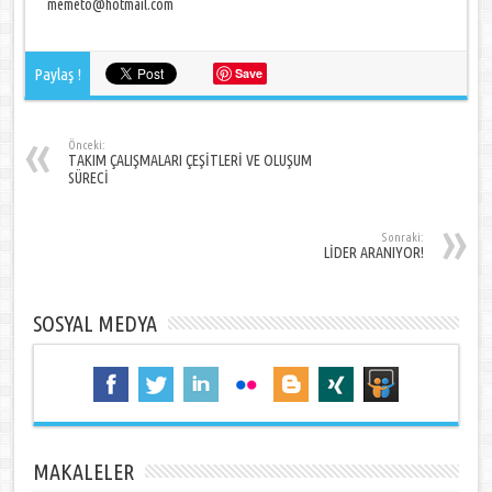
memeto@hotmail.com
Paylaş !
Save
Önceki:
TAKIM ÇALIŞMALARI ÇEŞİTLERİ VE OLUŞUM
SÜRECİ
Sonraki:
LİDER ARANIYOR!
SOSYAL MEDYA
MAKALELER