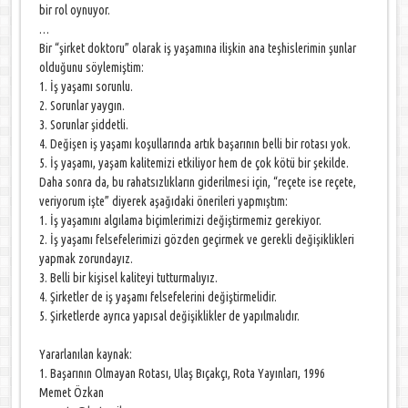
bir rol oynuyor.
…
Bir “şirket doktoru” olarak iş yaşamına ilişkin ana teşhislerimin şunlar
olduğunu söylemiştim:
1. İş yaşamı sorunlu.
2. Sorunlar yaygın.
3. Sorunlar şiddetli.
4. Değişen iş yaşamı koşullarında artık başarının belli bir rotası yok.
5. İş yaşamı, yaşam kalitemizi etkiliyor hem de çok kötü bir şekilde.
Daha sonra da, bu rahatsızlıkların giderilmesi için, “reçete ise reçete,
veriyorum işte” diyerek aşağıdaki önerileri yapmıştım:
1. İş yaşamını algılama biçimlerimizi değiştirmemiz gerekiyor.
2. İş yaşamı felsefelerimizi gözden geçirmek ve gerekli değişiklikleri
yapmak zorundayız.
3. Belli bir kişisel kaliteyi tutturmalıyız.
4. Şirketler de iş yaşamı felsefelerini değiştirmelidir.
5. Şirketlerde ayrıca yapısal değişiklikler de yapılmalıdır.
Yararlanılan kaynak:
1. Başarının Olmayan Rotası, Ulaş Bıçakçı, Rota Yayınları, 1996
Memet Özkan