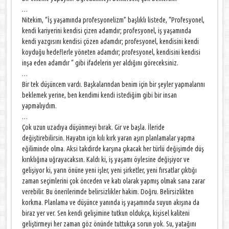
…
Nitekim, “İş yaşamında profesyonelizm” başlıklı listede, “Profesyonel,
kendi kariyerini kendisi çizen adamdır; profesyonel, iş yaşamında
kendi yazgısını kendisi çözen adamdır; profesyonel, kendisini kendi
koyduğu hedeflerle yöneten adamdır; profesyonel, kendisini kendisi
inşa eden adamdır “ gibi ifadelerin yer aldığını göreceksiniz.
…
Bir tek düşüncem vardı. Başkalarından benim için bir şeyler yapmalarını
beklemek yerine, ben kendimi kendi istediğim gibi bir insan
yapmalıydım.
…
Çok uzun uzadıya düşünmeyi bırak. Gir ve başla. İleride
değiştirebilirsin. Hayatın için kılı kırk yaran aşırı planlamalar yapma
eğiliminde olma. Aksi takdirde karşına çıkacak her türlü değişimde düş
kırıklığına uğrayacaksın. Kaldı ki, iş yaşamı öylesine değişiyor ve
gelişiyor ki, yarın önüne yeni işler, yeni şirketler, yeni fırsatlar çıktığı
zaman seçimlerini çok önceden ve katı olarak yapmış olmak sana zarar
verebilir. Bu önerilerimde belirsizlikler hakim. Doğru. Belirsizlikten
korkma. Planlama ve düşünce yanında iş yaşamında suyun akışına da
biraz yer ver. Sen kendi gelişimine tutkun oldukça, kişisel kaliteni
geliştirmeyi her zaman göz önünde tuttukça sorun yok. Su, yatağını