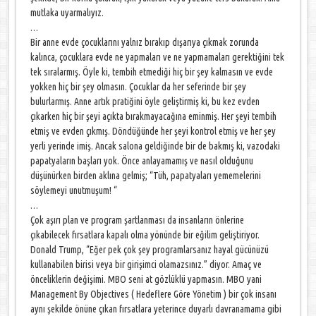
mutlaka uyarmalıyız.
…
Bir anne evde çocuklarını yalnız bırakıp dışarıya çıkmak zorunda
kalınca, çocuklara evde ne yapmaları ve ne yapmamaları gerektiğini tek
tek sıralarmış. Öyle ki, tembih etmediği hiç bir şey kalmasın ve evde
yokken hiç bir şey olmasın. Çocuklar da her seferinde bir şey
bulurlarmış. Anne artık pratiğini öyle geliştirmiş ki, bu kez evden
çıkarken hiç bir şeyi açıkta bırakmayacağına eminmiş. Her şeyi tembih
etmiş ve evden çıkmış. Döndüğünde her şeyi kontrol etmiş ve her şey
yerli yerinde imiş. Ancak salona geldiğinde bir de bakmış ki, vazodaki
papatyaların başları yok. Önce anlayamamış ve nasıl olduğunu
düşünürken birden aklına gelmiş; “Tüh, papatyaları yememelerini
söylemeyi unutmuşum! “
…
Çok aşırı plan ve program şartlanması da insanların önlerine
çıkabilecek fırsatlara kapalı olma yönünde bir eğilim geliştiriyor.
Donald Trump, “Eğer pek çok şey programlarsanız hayal gücünüzü
kullanabilen birisi veya bir girişimci olamazsınız.” diyor. Amaç ve
önceliklerin değişimi. MBO seni at gözlüklü yapmasın. MBO yani
Management By Objectives ( Hedeflere Göre Yönetim ) bir çok insanı
aynı şekilde önüne çıkan fırsatlara yeterince duyarlı davranamama gibi