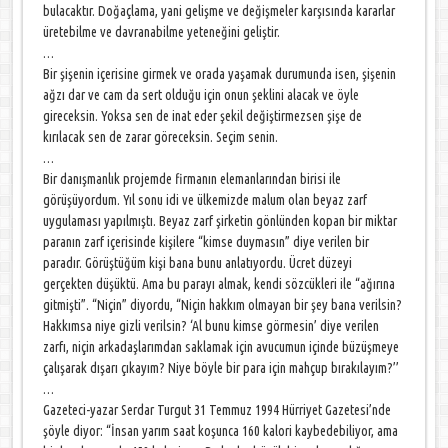
bulacaktır. Doğaçlama, yani gelişme ve değişmeler karşısında kararlar
üretebilme ve davranabilme yeteneğini geliştir.
…
Bir şişenin içerisine girmek ve orada yaşamak durumunda isen, şişenin
ağzı dar ve cam da sert olduğu için onun şeklini alacak ve öyle
gireceksin. Yoksa sen de inat eder şekil değiştirmezsen şişe de
kırılacak sen de zarar göreceksin. Seçim senin.
…
Bir danışmanlık projemde firmanın elemanlarından birisi ile
görüşüyordum. Yıl sonu idi ve ülkemizde malum olan beyaz zarf
uygulaması yapılmıştı. Beyaz zarf şirketin gönlünden kopan bir miktar
paranın zarf içerisinde kişilere “kimse duymasın” diye verilen bir
paradır. Görüştüğüm kişi bana bunu anlatıyordu. Ücret düzeyi
gerçekten düşüktü. Ama bu parayı almak, kendi sözcükleri ile “ağırına
gitmişti”. “Niçin” diyordu, “Niçin hakkım olmayan bir şey bana verilsin?
Hakkımsa niye gizli verilsin? ‘Al bunu kimse görmesin’ diye verilen
zarfı, niçin arkadaşlarımdan saklamak için avucumun içinde büzüşmeye
çalışarak dışarı çıkayım? Niye böyle bir para için mahçup bırakılayım?’’
…
Gazeteci-yazar Serdar Turgut 31 Temmuz 1994 Hürriyet Gazetesi’nde
şöyle diyor: “İnsan yarım saat koşunca 160 kalori kaybedebiliyor, ama