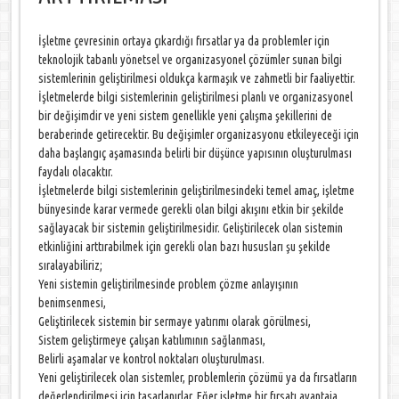
İşletme çevresinin ortaya çıkardığı fırsatlar ya da problemler için
teknolojik tabanlı yönetsel ve organizasyonel çözümler sunan bilgi
sistemlerinin geliştirilmesi oldukça karmaşık ve zahmetli bir faaliyettir.
İşletmelerde bilgi sistemlerinin geliştirilmesi planlı ve organizasyonel
bir değişimdir ve yeni sistem genellikle yeni çalışma şekillerini de
beraberinde getirecektir. Bu değişimler organizasyonu etkileyeceği için
daha başlangıç aşamasında belirli bir düşünce yapısının oluşturulması
faydalı olacaktır.
İşletmelerde bilgi sistemlerinin geliştirilmesindeki temel amaç, işletme
bünyesinde karar vermede gerekli olan bilgi akışını etkin bir şekilde
sağlayacak bir sistemin geliştirilmesidir. Geliştirilecek olan sistemin
etkinliğini arttırabilmek için gerekli olan bazı hususları şu şekilde
sıralayabiliriz;
Yeni sistemin geliştirilmesinde problem çözme anlayışının
benimsenmesi,
Geliştirilecek sistemin bir sermaye yatırımı olarak görülmesi,
Sistem geliştirmeye çalışan katılımının sağlanması,
Belirli aşamalar ve kontrol noktaları oluşturulması.
Yeni geliştirilecek olan sistemler, problemlerin çözümü ya da fırsatların
değerlendirilmesi için tasarlanırlar. Eğer işletme bir fırsatı avantaja