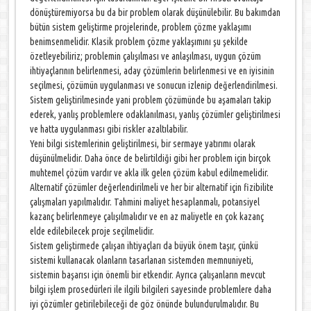
dönüştüremiyorsa bu da bir problem olarak düşünülebilir. Bu bakımdan
bütün sistem geliştirme projelerinde, problem çözme yaklaşımı
benimsenmelidir. Klasik problem çözme yaklaşımını şu şekilde
özetleyebiliriz; problemin çalışılması ve anlaşılması, uygun çözüm
ihtiyaçlarının belirlenmesi, aday çözümlerin belirlenmesi ve en iyisinin
seçilmesi, çözümün uygulanması ve sonucun izlenip değerlendirilmesi.
Sistem geliştirilmesinde yani problem çözümünde bu aşamaları takip
ederek, yanlış problemlere odaklanılması, yanlış çözümler geliştirilmesi
ve hatta uygulanması gibi riskler azaltılabilir.
Yeni bilgi sistemlerinin geliştirilmesi, bir sermaye yatırımı olarak
düşünülmelidir. Daha önce de belirtildiği gibi her problem için birçok
muhtemel çözüm vardır ve akla ilk gelen çözüm kabul edilmemelidir.
Alternatif çözümler değerlendirilmeli ve her bir alternatif için fizibilite
çalışmaları yapılmalıdır. Tahmini maliyet hesaplanmalı, potansiyel
kazanç belirlenmeye çalışılmalıdır ve en az maliyetle en çok kazanç
elde edilebilecek proje seçilmelidir.
Sistem geliştirmede çalışan ihtiyaçları da büyük önem taşır, çünkü
sistemi kullanacak olanların tasarlanan sistemden memnuniyeti,
sistemin başarısı için önemli bir etkendir. Ayrıca çalışanların mevcut
bilgi işlem prosedürleri ile ilgili bilgileri sayesinde problemlere daha
iyi çözümler getirilebileceği de göz önünde bulundurulmalıdır. Bu