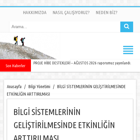
HAKKIMIZDA
NASIL ÇALIŞIYORUZ?
NEDEN BİZ?
PROJE HİBE DESTEKLERİ – AĞUSTOS 2026 raporumuz yayınlandı.
Son Haberler
Anasayfa
/
Bilgi Yönetimi
/
BİLGİ SİSTEMLERİNİN GELİŞTİRİLMESİNDE
ETKİNLİĞİN ARTTIRILMASI
BİLGİ SİSTEMLERİNİN
GELİŞTİRİLMESİNDE ETKİNLİĞİN
ARTTIRILMASI