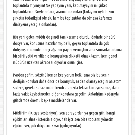
toplantıda mıymışım! Ne yapayım yani, katılmayayım mı şirket
toplantılarına. Söyle onlara, ararım ben onları (kolay mı öyle bizim
şirketin tedarikçisi olmak, hem bu toplantılar da olmasa kafamızı
dinleyemeyeceğiz onlardan).
(Bu yeni gelen müdür de şimdi tam karşıma oturdu, önünde bir sürü
dosya var, konusuna hazırlanmış belli, geçen toplantıda da çok
didişmişti benimle, gerçi ağzının payını vermiştim ama sonradan adama
bir sürü yetki verdiler, o konuşurken dikkatli olmak lazım, hem genel
müdürün uzaktan akrabası diyorlar onun için).
Pardon şefim, sözünü hemen kesiyorum belki ama biz bu senin
dediğin konuları daha önce de konuştuk, neden olamayacağını anlattım
sizlere, gerekirse siz onları kendi aranızda tekrar konuşursunuz, daha
fazla vakit kaybetmeden diğer konulara geçelim. Anladığım kadarıyla
gündemde önemli başka maddeler de var.
Müdürüm (IK cıya sesleniyor), sen soruyordun ya geçen gün, hangi
eğitimleri almak istersiniz diye, hah işte sen bize toplantı yönetimi
eğitimi ver, çok ihtiyacımız var (gülüşüyorlar).