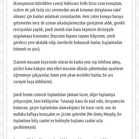
(Konuşmasını bitirdikten sonra) Haklısınız belki biraz uzun konuştum,
sizlere de çok fazla söz veremedim ancak konunun detaylarına vakıf
olmanız için bunları anlatmak zorundaydım. Hem zaten konuyu buraya
getirmeden önce de uzman arkadaşlarımızdan görüşlerini aldık, gerekli
revizyonları yaptık, şimdi önemli olan bunu hepinizin desteğiyle
uygulamaya koymamız (hepsinin huyunu suyunu biliyorum, şimdi
gereksiz yere ukalalık edip önerilerde bulunacak bunlar, başlatmadan
bitirmek en iyisi).
(Sanırım masanın köşesinde oturan iki kanka yeni cep telefonu almış,
yüzleri bana bakıyor ama elleri masanın altında çaktırmadan ayarlarını
öğrenmeye çalışıyorlar, hımm yeni çıkan modeller bunlar, bir ara
sorayım kaça aldıklarını).
Şimdi benim izninizle toplantıdan çıkmam lazım, diğer toplantıya
yetişeceğim, beni bekliyorlar. Tutanağı bana da mail edin, dosyamızda
bulunsun, geçen toplantıdan alamadığımız bir karar vardı, onu da
mutlaka haftaya konuşalım ve çözüm getirelim (Ne demiş Murphy, bir
toplantının bitiş saatini ve kokteylin başlama saatini asla
geciktirmeyin).