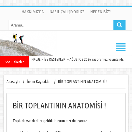
HAKKIMIZDA
NASIL ÇALIŞIYORUZ?
NEDEN BİZ?
PROJE HİBE DESTEKLERİ – AĞUSTOS 2026 raporumuz yayınlandı.
Son Haberler
Anasayfa
/
İnsan Kaynakları
/
BİR TOPLANTININ ANATOMİSİ !
BİR TOPLANTININ ANATOMİSİ !
Toplantı var dediler geldik, buyrun sizi dinliyoruz…