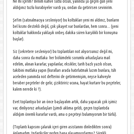
Ne mi içerim? Benim kahve sütlü olsun, yanında şu geçen gün yeni
aldığınız tuzlu kurabiyeler vardı ya, ondan da getirirsen sevinirim.
Şefim (satınalmacıya sesleniyor) bu koltukları yeni mi aldınız, bunların
bel kısmı destekli değil, çok şikayet var bunlardan, hem sonra… (yeni
koltuklar hakkında yaklaşık onbeş dakika süren karşılıklı bir konuşma
başlar).
Siz (sekretere sesleniyor) bu toplantıları not alıyorsunuz değil mi,
daha sonra da mutlaka her bölümdeki sorumlu arkadaşlara mail
edelim, alınan kararlar, yapılanlar, eksikler, tarih bazlı yazılı olsun,
takibini mutlaka yapın (kuralları arada hatırlatmak lazım bunlara, tüh
aceleden yanımda not defterini de getirmemişim, neyse kahveyle
beraber peçeteler de gelir, çiziktiririz ucuna, hayat kurtarır bu peçeteler,
kalem nerede ki ?).
Evet toplantıya bir an önce başlayalım artık, daha yapacak çok işimiz
var, dinliyoruz arkadaşları (şimdi aklıma geldi, geçen toplantıda
aldığım önemli kararlar vardı, ama o peçeteyi bulamıyorum bir türlü).
(Toplantı kapısını çalarak içeri giren asistanını dinledikten sonra)
Anlamadım, tedarikçiler neden bana ulaşamıyorlarmış? Sürekli