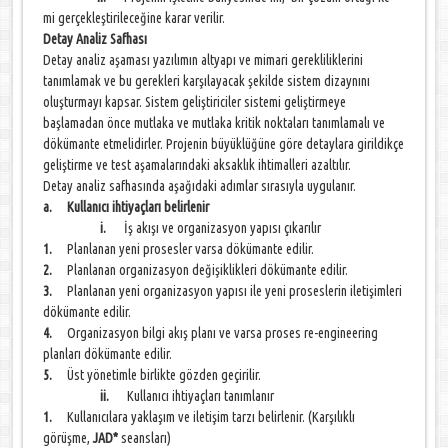
mi gerçekleştirileceğine karar verilir.
Detay Analiz Safhası
Detay analiz aşaması yazılımın altyapı ve mimari gerekliliklerini
tanımlamak ve bu gerekleri karşılayacak şekilde sistem dizaynını
oluşturmayı kapsar. Sistem geliştiriciler sistemi geliştirmeye
başlamadan önce mutlaka ve mutlaka kritik noktaları tanımlamalı ve
dökümante etmelidirler. Projenin büyüklüğüne göre detaylara girildikçe
geliştirme ve test aşamalarındaki aksaklık ihtimalleri azaltılır.
Detay analiz safhasında aşağıdaki adımlar sırasıyla uygulanır.
a. Kullanıcı ihtiyaçları belirlenir
i.
İş akışı ve organizasyon yapısı çıkarılır
1.
Planlanan yeni prosesler varsa dökümante edilir.
2.
Planlanan organizasyon değişiklikleri dökümante edilir.
3.
Planlanan yeni organizasyon yapısı ile yeni proseslerin iletişimleri
dökümante edilir.
4.
Organizasyon bilgi akış planı ve varsa proses re-engineering
planları dökümante edilir.
5.
Üst yönetimle birlikte gözden geçirilir.
ii.
Kullanıcı ihtiyaçları tanımlanır
1.
Kullanıcılara yaklaşım ve iletişim tarzı belirlenir. (Karşılıklı
görüşme,
JAD*
seansları)