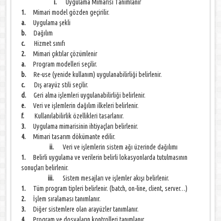
i.
Uygulama Mimarisi Tanımlanır
1.
Mimari model gözden geçirilir.
a.
Uygulama şekli
b.
Dağılım
c.
Hizmet sınıfı
2.
Mimari çıktılar çözümlenir
a.
Program modelleri seçilir.
b.
Re-use (yenide kullanım) uygulanabilirliği belirlenir.
c.
Dış arayüz stili seçilir.
d.
Geri alma işlemleri uygulanabilirliği belirlenir.
e.
Veri ve işlemlerin dağılım ilkeleri belirlenir.
f.
Kullanılabilirlik özellikleri tasarlanır.
3.
Uygulama mimarisinin ihtiyaçları belirlenir.
4.
Mimari tasarım dökümante edilir.
ii.
Veri ve işlemlerin sistem ağı üzerinde dağılımı
1.
Belirli uygulama ve verilerin belirli lokasyonlarda tutulmasının
sonuçları belirlenir.
iii.
Sistem mesajları ve işlemler akışı belirlenir.
1.
Tüm program tipleri belirlenir. (batch, on-line, client, server…)
2.
İşlem sıralaması tanımlanır.
3.
Diğer sistemlere olan arayüzler tanımlanır.
4.
Program ve dosyaların kontrolleri tanımlanır.