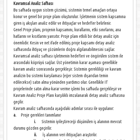
Kavramsal Analiz Safhası
Bu safhada uygun sistem çözümü, sistemin temel amaçları ortaya
konur ve genel bir proje planı oluşturulur. İşletmenin sistem kapsamına
giren iş akışları analiz edilir ve ihtiyaçlar ve hedefler belirlenir.
Genel Proje planı, projenin kapsamını, kurallarını, etki sınırlarını, ana
hatlarını ve kısıtlarını yansıtır. Proje planı etkili bir detay analiz için
önemlidir. Kesin ve net ifade edilmiş proje kapsamı detay analiz
safhasında ihtiyaç ve çözümlerin doğru algılanabilmesini sağlar.
Kavramsal analiz safhası işletmenin hedefleri ve öngörülen sistem ile
arasındaki köprüyü sağlar. Üst yönetimin karar aşaması genellikle
kavram analiz sonrasında gerçekleşir. Sistemin gerekliliği ve kavram
analizin bu sistemi karşılaması (eğer sistem dışarıdan temin
edilecekse) satın alma yönünden yardımcı olur. Genellikle IT
projelerinde satın alma-karar verme işlemi bu safhada gerçekleşir ve
Kavram Analiz Proje Planı karşılıklı imzalanarak detay analiz safhasına
geçilir.
Kavram analiz safhasında aşağıdaki adımlar sırası ile uygulanır:
a.
Proje gerekleri tanımlanır
i.
Sistemin iyileştireceği düşünülen iş alanının mevcut
durumu gözden geçirilir.
ii.
İş alanının veri ihtiyaçları araştırılır.