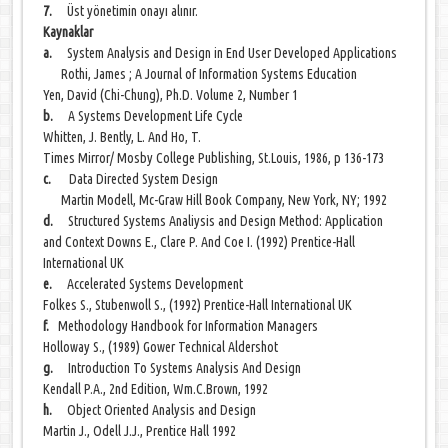
7.
Üst yönetimin onayı alınır.
Kaynaklar
a.
System Analysis and Design in End User Developed Applications
Rothi, James ; A Journal of Information Systems Education
Yen, David (Chi-Chung), Ph.D. Volume 2, Number 1
b.
A Systems Development Life Cycle
Whitten, J. Bently, L. And Ho, T.
Times Mirror/ Mosby College Publishing, St.Louis, 1986, p 136-173
c.
Data Directed System Design
Martin Modell, Mc-Graw Hill Book Company, New York, NY; 1992
d.
Structured Systems Analiysis and Design Method: Application
and Context Downs E., Clare P. And Coe I. (1992) Prentice-Hall
International UK
e.
Accelerated Systems Development
Folkes S., Stubenwoll S., (1992) Prentice-Hall International UK
f.
Methodology Handbook for Information Managers
Holloway S., (1989) Gower Technical Aldershot
g.
Introduction To Systems Analysis And Design
Kendall P.A., 2nd Edition, Wm.C.Brown, 1992
h.
Object Oriented Analysis and Design
Martin J., Odell J.J., Prentice Hall 1992