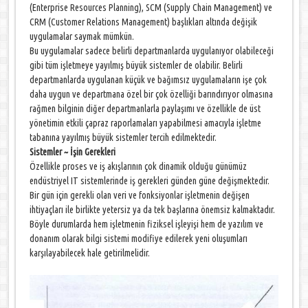
(Enterprise Resources Planning), SCM (Supply Chain Management) ve
CRM (Customer Relations Management) başlıkları altında değişik
uygulamalar saymak mümkün.
Bu uygulamalar sadece belirli departmanlarda uygulanıyor olabileceği
gibi tüm işletmeye yayılmış büyük sistemler de olabilir. Belirli
departmanlarda uygulanan küçük ve bağımsız uygulamaların işe çok
daha uygun ve departmana özel bir çok özelliği barındırıyor olmasına
rağmen bilginin diğer departmanlarla paylaşımı ve özellikle de üst
yönetimin etkili çapraz raporlamaları yapabilmesi amacıyla işletme
tabanına yayılmış büyük sistemler tercih edilmektedir.
Sistemler ~ İşin Gerekleri
Özellikle proses ve iş akışlarının çok dinamik olduğu günümüz
endüstriyel IT sistemlerinde iş gerekleri günden güne değişmektedir.
Bir gün için gerekli olan veri ve fonksiyonlar işletmenin değişen
ihtiyaçları ile birlikte yetersiz ya da tek başlarına önemsiz kalmaktadır.
Böyle durumlarda hem işletmenin fiziksel işleyişi hem de yazılım ve
donanım olarak bilgi sistemi modifiye edilerek yeni oluşumları
karşılayabilecek hale getirilmelidir.