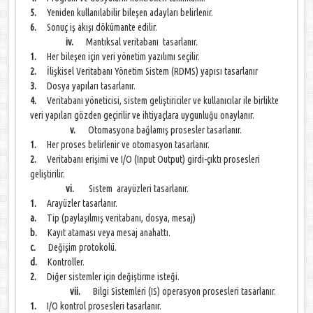
5.
Yeniden kullanılabilir bileşen adayları belirlenir.
6.
Sonuç iş akışı dökümante edilir.
iv.
Mantıksal veritabanı tasarlanır.
1.
Her bileşen için veri yönetim yazılımı seçilir.
2.
İlişkisel Veritabanı Yönetim Sistem (RDMS) yapısı tasarlanır
3.
Dosya yapıları tasarlanır.
4.
Veritabanı yöneticisi, sistem geliştiriciler ve kullanıcılar ile birlikte
veri yapıları gözden geçirilir ve ihtiyaçlara uygunluğu onaylanır.
v.
Otomasyona bağlamış prosesler tasarlanır.
1.
Her proses belirlenir ve otomasyon tasarlanır.
2.
Veritabanı erişimi ve I/O (Input Output) girdi-çıktı prosesleri
geliştirilir.
vi.
Sistem arayüzleri tasarlanır.
1.
Arayüzler tasarlanır.
a.
Tip (paylaşılmış veritabanı, dosya, mesaj)
b.
Kayıt ataması veya mesaj anahattı.
c.
Değişim protokolü.
d.
Kontroller.
2.
Diğer sistemler için değiştirme isteği.
vii.
Bilgi Sistemleri (IS) operasyon prosesleri tasarlanır.
1.
I/O kontrol prosesleri tasarlanır.