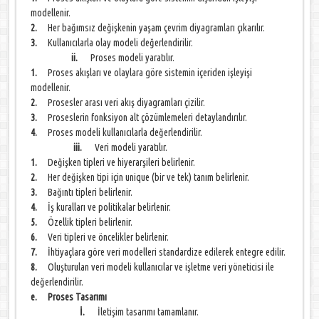
modellenir.
2.
Her bağımsız değişkenin yaşam çevrim diyagramları çıkarılır.
3.
Kullanıcılarla olay modeli değerlendirilir.
ii.
Proses modeli yaratılır.
1.
Proses akışları ve olaylara göre sistemin içeriden işleyişi
modellenir.
2.
Prosesler arası veri akış diyagramları çizilir.
3.
Proseslerin fonksiyon alt çözümlemeleri detaylandırılır.
4.
Proses modeli kullanıcılarla değerlendirilir.
iii.
Veri modeli yaratılır.
1.
Değişken tipleri ve hiyerarşileri belirlenir.
2.
Her değişken tipi için unique (bir ve tek) tanım belirlenir.
3.
Bağıntı tipleri belirlenir.
4.
İş kuralları ve politikalar belirlenir.
5.
Özellik tipleri belirlenir.
6.
Veri tipleri ve öncelikler belirlenir.
7.
İhtiyaçlara göre veri modelleri standardize edilerek entegre edilir.
8.
Oluşturulan veri modeli kullanıcılar ve işletme veri yöneticisi ile
değerlendirilir.
e. Proses Tasarımı
İ.
İletişim tasarımı tamamlanır.