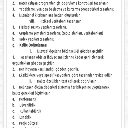
2.
Batch çalışan programlar için doğrulama kontrolleri tasarlanır.
3.
Yedekleme, yeniden başlatma ve kurtarma prosedürleri tasarlanır.
4.
İşlemler el kitabının ana hatları oluşturulur.
viii.
Fiziksel veritabanı tasarlanır.
1.
Fiziksel RDMS yapıları tasarlanır.
a.
Gruplama şemaları tasarlanır. (tablo alanları, veritabanları)
b.
Index yapıları tasarlanır.
g. Kalite Doğrulaması
i.
İşlevsel ögelerin bütünselliği gözden geçirilir.
1.
Tasarlanan objeler ihtiyaç analizlerine kadar geri izlenerek
uygunlukları gözden geçirilir.
2.
Her ihtiyacın karşılandığı gözden geçirilir.
3.
Eksikliklere veya spesifikasyonlara göre tasarımlar revize edilir.
ii.
Kalite özellikleri test edilerek doğrulanır.
1.
Belirlenen ölçüm değerleri sistemin her bileşenine uygulanarak
kalite gerekleri ölçümlenir.
a.
Performans
b.
Güvenilirlik
c.
Kullanılabilirlik
d.
Esneklik
e.
Proje bütçesi