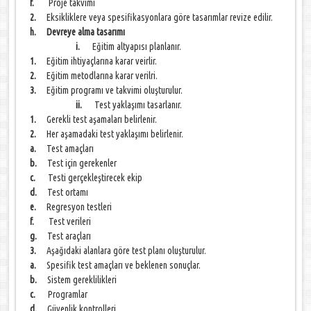
f.
Proje takvimi
2.
Eksikliklere veya spesifikasyonlara göre tasarımlar revize edilir.
h. Devreye alma tasarımı
i.
Eğitim altyapısı planlanır.
1.
Eğitim ihtiyaçlarına karar veirlir.
2.
Eğitim metodlarına karar verilri.
3.
Eğitim programı ve takvimi oluşturulur.
ii.
Test yaklaşımı tasarlanır.
1.
Gerekli test aşamaları belirlenir.
2.
Her aşamadaki test yaklaşımı belirlenir.
a.
Test amaçları
b.
Test için gerekenler
c.
Testi gerçekleştirecek ekip
d.
Test ortamı
e.
Regresyon testleri
f.
Test verileri
g.
Test araçları
3.
Aşağıdaki alanlara göre test planı oluşturulur.
a.
Spesifik test amaçları ve beklenen sonuçlar.
b.
Sistem gereklilikleri
c.
Programlar
d.
Güvenlik kontrolleri