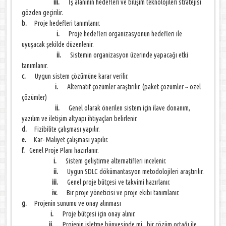
iii.
İş alanının hedefleri ve bilişim teknolojileri stratejisi
gözden geçirilir.
b.
Proje hedefleri tanımlanır.
i.
Proje hedefleri organizasyonun hedefleri ile
uyuşacak şekilde düzenlenir.
ii.
Sistemin organizasyon üzerinde yapacağı etki
tanımlanır.
c.
Uygun sistem çözümüne karar verilir.
i.
Alternatif çözümler araştırılır. (paket çözümler ~ özel
çözümler)
ii.
Genel olarak önerilen sistem için ilave donanım,
yazılım ve iletişim altyapı ihtiyaçları belirlenir.
d.
Fizibilite çalışması yapılır.
e.
Kar- Maliyet çalışması yapılır.
f.
Genel Proje Planı hazırlanır.
i.
Sistem geliştirme alternatifleri incelenir.
ii.
Uygun SDLC dökümantasyon metodolojileri araştırılır.
iii.
Genel proje bütçesi ve takvimi hazırlanır.
iv.
Bir proje yöneticisi ve proje ekibi tanımlanır.
g.
Projenin sunumu ve onay alınması
i.
Proje bütçesi için onay alınır.
ii.
Projenin işletme bünyesinde mi, bir çözüm ortağı ile