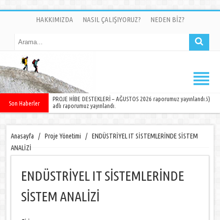
HAKKIMIZDA
NASIL ÇALIŞIYORUZ?
NEDEN BİZ?
DÜNYA ÜLKELERİNDE NELER OLUYOR ? SAYI 11 (OCAK-MAYIS 2026)
Son Haberler
adlı raporumuz yayınlandı.
Anasayfa
/
Proje Yönetimi
/
ENDÜSTRİYEL IT SİSTEMLERİNDE SİSTEM
ANALİZİ
ENDÜSTRİYEL IT SİSTEMLERİNDE
SİSTEM ANALİZİ