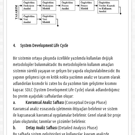
4. System Development Life Cycle
Bir sistemin ortaya çıkışında özellikle yazılımda kullanılan değişik
metodolojiler bulunmaktadır. Bu metodolojilerin kullanım amaçları
sistemin sürekli yaşayan ve gelişen bir yapıda oluşturulabilmesidir. Bu
yapının gelişmesi için en kritik nokta yazılımın analiz ve tasarım olarak
adlandırılan kısmıdır ki zaten bu da yazılımın tüm geliştirme kısımını
kapsar. SDLC (System Development Life Cycle) olarak adlandırdığımız
bu çevrim aşağıdaki safhalardan oluşur:
a. Kavramsal Analiz Safhası
(Conseptual Design Phase)
Kavramsal analiz esnasında işletmenin ihtiyaçları belirlenir ve sistem
ile kapsanacak kavramsal uygulamalar belirlenir. Genel olarak bir proje
planı oluşturulur, tanımlar ve çözümler belirlenir.
b. Detay Analiz Safhası
(Detailed Analysis Phase)
Bu safhada sistem geliştiricileri ve kullanıcılar, kavram analizde