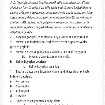
JAD: (Joint Application Development): IBM çalışanlarından Chuck
Morris ve Tony Crawford’un 1970’lerde geliştirmeye başladıkları ve
sistem geliştirme esnasında son kullanıcıyı da analiz safhasının içine
katan ve bu şekilde son kullanıcı memnuniyetini arttırmayı öngören
yöntem. JAD seanslarında geliştirme esnasında son kullanıcılarla
toplantılar yapılarak değişik fikirleri alınır, sistemin püf noktalarına
ulaşılmaya çalışılır.
2.
Karşılıklı görüşmeler, toplantılar veya JAD seansları yürütülür.
3.
Mevcut endüstri/sistem trendleri ve benzer organizasyonlar
gözden geçirilir.
4.
Mevcut sistem ve planlanan sistemler arası analizler yapılır.
iii.
Mevcut sistem tasarımı elde edilir.
b. Kalite ihtiyaçları belirlenir
i.
Kalite ihtiyaçları tanımlanır
1.
Tasarım, bütçe ve iş takvimine etkilerini dikkate alınarak kalite
kriterleri belirlenir.
a.
Performans
b.
Güvenilirlik
c.
Kullanışlılık
d.
Esneklik
2.
Bu kriterler için yönetimin onayı alınır.