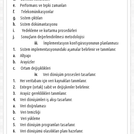
e.
Performans ve tepki zamanları
f.
Telekomünikasyonlar
g.
Sistem çıktıları
h.
Sistem dökümantasyonu
i.
Yedekleme ve kurtarma prosedürleri
j.
Sonuçların değerlendirilmesi metodolojisi
iii.
İmplementasyon konfigürasyonunun planlanması
1.
Sistem implementasyonundaki aşamalar belirlenir ve tanımlanır.
a.
Altyapı
b.
Arayüzler
c.
Ortam değişiklikleri
iv.
Veri dönüşüm prosesleri tasarlanır.
1.
Her veritabanı için veri kaynakları tanımlanır.
2.
Entegre (ortak) sabit ve değişkenler belirlenir.
3.
Arayüz gereklilikleri tanımlanır.
4.
Veri dönüşümleri iş akışı tasarlanır.
a.
Veri doğrulaması
b.
Veri temizliği
c.
Veri yükleme
5.
Veri dönüşüm programları tasarlanır.
6.
Veri dönüşümü olasılıkları planı hazırlanır.