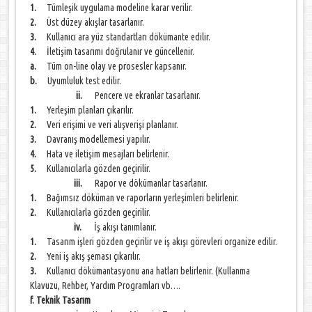
1.
Tümleşik uygulama modeline karar verilir.
2.
Üst düzey akışlar tasarlanır.
3.
Kullanıcı ara yüz standartları dökümante edilir.
4.
İletişim tasarımı doğrulanır ve güncellenir.
a.
Tüm on-line olay ve prosesler kapsanır.
b.
Uyumluluk test edilir.
ii.
Pencere ve ekranlar tasarlanır.
1.
Yerleşim planları çıkarılır.
2.
Veri erişimi ve veri alışverişi planlanır.
3.
Davranış modellemesi yapılır.
4.
Hata ve iletişim mesajları belirlenir.
5.
Kullanıcılarla gözden geçirilir.
iii.
Rapor ve dökümanlar tasarlanır.
1.
Bağımsız döküman ve raporların yerleşimleri belirlenir.
2.
Kullanıcılarla gözden geçirilir.
iv.
İş akışı tanımlanır.
1.
Tasarım işleri gözden geçirilir ve iş akışı görevleri organize edilir.
2.
Yeni iş akış şeması çıkarılır.
3.
Kullanıcı dökümantasyonu ana hatları belirlenir. (Kullanma
Klavuzu, Rehber, Yardım Programları vb….
f. Teknik Tasarım