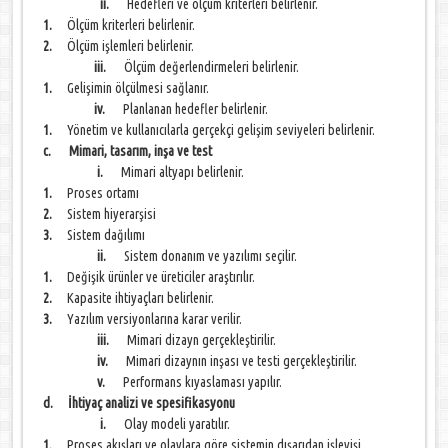
ii.
Hedefleri ve ölçüm kriterleri belirlenir.
1.
Ölçüm kriterleri belirlenir.
2.
Ölçüm işlemleri belirlenir.
iii.
Ölçüm değerlendirmeleri belirlenir.
1.
Gelişimin ölçülmesi sağlanır.
iv.
Planlanan hedefler belirlenir.
1.
Yönetim ve kullanıcılarla gerçekçi gelişim seviyeleri belirlenir.
c. Mimari, tasarım, inşa ve test
i.
Mimari altyapı belirlenir.
1.
Proses ortamı
2.
Sistem hiyerarşisi
3.
Sistem dağılımı
ii.
Sistem donanım ve yazılımı seçilir.
1.
Değişik ürünler ve üreticiler araştırılır.
2.
Kapasite ihtiyaçları belirlenir.
3.
Yazılım versiyonlarına karar verilir.
iii.
Mimari dizayn gerçekleştirilir.
iv.
Mimari dizaynın inşası ve testi gerçekleştirilir.
v.
Performans kıyaslaması yapılır.
d. İhtiyaç analizi ve spesifikasyonu
i.
Olay modeli yaratılır.
1.
Proses akışları ve olaylara göre sistemin dışarıdan işleyişi