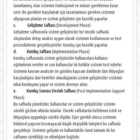
tanımlanmış olan sistemin fonksiyonel ve mimari gereklerine karar
verir. Bu gerekleri karşılamak için tasarlanması gereken sistemin
altyapısını planlar ve sistem geliştirme için hazırlık yaparlar.
c. Geliştirme Safhası
(Development Phase)
Geliştirme safhasında sistem geliştiriciler bir önceki safhada
oluşturulan detay analize uygun olarak sistemin kodlamasını ve test
prosedürlerini gerçekleştirirler. Kuruluş için hazırlık yaparlar.
d. Kuruluş Safhası
(Implementation Phase)
Kuruluş safhasında sistem geliştiriciler kullanıcılara kullanıcı
eğitimlerini verirler ve son kullanıcılar ile birlikte sistemi test ederler.
Sistemin kavram analizde ön görülen kapsam dahilinde tüm ihtiyaçları
karşıladığına dair hemfikir olunduğunda sistem geliştiriciler sistemin
nihai kuruluşunu yapar ve sistem devreye alınır.
e. Kuruluş Sonrası Destek Safhası
(Post Implementation Support
Phase)
Bu safhada yöneticiler, kullanıcılar ve sistem geliştiriciler sistemi
sürekli gözlem altında tutarlar. Önceki safhalarda belirlenen istek ve
ihtiyaçlara uygunluğu sürekli ölçülür. Eğer gerekli olursa sistemin
bütünsel yapısını bozmayacak küçük değişiklik talepleri bu safhada
gerçekleşir. Sistemin gelişimi ve kullanılabilir ömrü tamamı ile bu
safhanın sürekliliği ve etkinliğine bağlıdır.