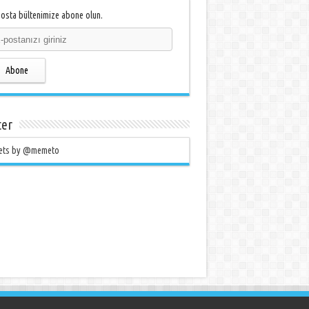
osta bültenimize abone olun.
Abone
ter
ets by @memeto