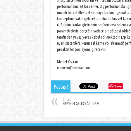
5. Erp sistemleri ciddi bir veri tabanı oluşturmakta
performansına ait bu veriler, dış performansla ilgi
önemli bir entellektüel sermaye birikimi çıkmaktadı
konseptinin yakın gelecekte daha da kuvvet kazan
6. Bugüne kadar işletmenin performansı geleneksel
parametrelerin gerçeğin sadece bir gölgesi olduğu
tarafından yavaş yavaş kabul edilmektedir. Erp ile
uyarı sistemleri, kurumsal karne vb. alternatif pe
proaktif bir pozisyona girecektir.
Memet Özkan
memeto@hotmail.com
Paylaş !
Save
Önceki:
ERP’NIN GELECEĞİ : CRM