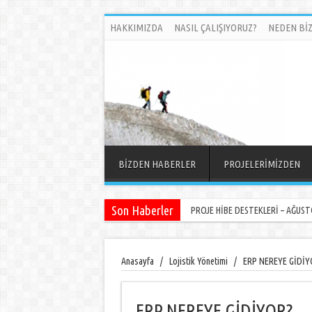
HAKKIMIZDA
NASIL ÇALIŞIYORUZ?
NEDEN BİZ
BİZDEN HABERLER
PROJELERİMİZDEN
Son Haberler
PROJE HİBE DESTEKLERİ – AĞUSTO
Anasayfa
/
Lojistik Yönetimi
/
ERP NEREYE GİDİY
ERP NEREYE GİDİYOR?