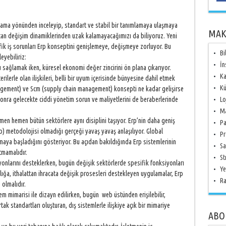
ama yönünden inceleyip, standart ve stabil bir tanımlamaya ulaşmaya
MAK
 artan değişim dinamiklerinden uzak kalamayacağımızı da biliyoruz. Yeni
ifik iş sorunları Erp konseptini genişlemeye, değişmeye zorluyor. Bu
Bi
eyebiliriz:
İn
 sağlamak iken, küresel ekonomi değer zincirini ön plana çıkarıyor.
Ka
rilerle olan ilişkileri, belli bir uyum içerisinde bünyesine dahil etmek
Kü
agement) ve Scm (supply chain management) konsepti ne kadar gelişirse
sonra gelecekte ciddi yönetim sorun ve maliyetlerini de beraberlerinde
Lo
Ma
men hemen bütün sektörlere aynı disiplini taşıyor. Erp’nin daha geniş
Pa
) metodolojisi olmadığı gerçeği yavaş yavaş anlaşılıyor. Global
Pr
aya başladığını gösteriyor. Bu açıdan bakıldığında Erp sistemlerinin
Sa
tmamalıdır.
St
yonlarını desteklerken, bugün değişik sektörlerde spesifik fonksiyonları
Ye
ığa, ithalattan ihracata değişik prosesleri destekleyen uygulamalar, Erp
Ra
olmalıdır.
em mimarisi ile dizayn edilirken, bugün web üstünden erişilebilir,
rtak standartları oluşturan, dış sistemlerle ilişkiye açık bir mimariye
ABO