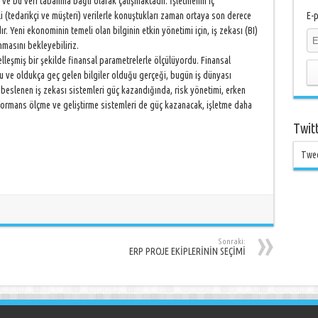
 ve bu veri tabanına bağlı olarak çalışmaktadır. İşletmenin iç
li (tedarikçi ve müşteri) verilerle konuştukları zaman ortaya son derece
E-p
r. Yeni ekonominin temeli olan bilginin etkin yönetimi için, iş zekası (BI)
masını bekleyebiliriz.
leşmiş bir şekilde finansal parametrelerle ölçülüyordu. Finansal
 ve oldukça geç gelen bilgiler olduğu gerçeği, bugün iş dünyası
 beslenen iş zekası sistemleri güç kazandığında, risk yönetimi, erken
rformans ölçme ve geliştirme sistemleri de güç kazanacak, işletme daha
Twit
Twe
Sonraki:
ERP PROJE EKİPLERİNİN SEÇİMİ