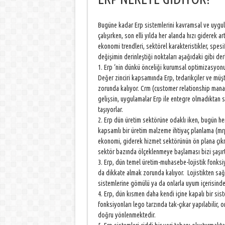
Bugüne kadar Erp sistemlerini kavramsal ve uygul
çalışırken, son elli yılda her alanda hızı giderek
ekonomi trendleri, sektörel karakteristikler, spes
değişimin derinleştiği noktaları aşağıdaki gibi derl
1. Erp ‘nin dünkü önceliği kurumsal optimizasyonu
Değer zinciri kapsamında Erp, tedarikçiler ve müşte
zorunda kalıyor. Crm (customer relationship man
gelişsin, uygulamalar Erp ile entegre olmadıktan 
taşıyorlar.
2. Erp dün üretim sektörüne odaklı iken, bugün he
kapsamlı bir üretim malzeme ihtiyaç planlama (mrp
ekonomi, giderek hizmet sektörünün ön plana çıkm
sektör bazında ölçeklenmeye başlaması bizi şaşır
3. Erp, dün temel üretim-muhasebe-lojistik fonksi
da dikkate almak zorunda kalıyor. Lojistikten sağl
sistemlerine gömülü ya da onlarla uyum içerisinde 
4. Erp, dün kısmen daha kendi içine kapalı bir sist
fonksiyonları lego tarzında tak-çıkar yapılabilir, o
doğru yönlenmektedir.