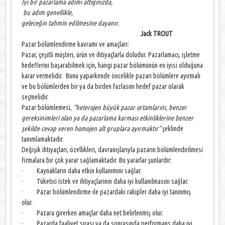
İyi bir pazarlama adımı attığınızda,
bu adım genellikle,
geleceğin tahmin edilmesine dayanır.
Jack TROUT
Pazar bölümlendirme kavramı ve amaçları:
Pazar, çeşitli müşteri, ürün ve ihtiyaçlarla doludur. Pazarlamacı, işletme
hedeflerini başarabilmek için, hangi pazar bölümünün en iyisi olduğuna
karar vermelidir. Bunu yaparkende öncelikle pazarı bölümlere ayırmalı
ve bu bölümlerden bir ya da birden fazlasını hedef pazar olarak
seçmelidir.
Pazar bölümlemesi,
“heterojen büyük pazar ortamlarını, benzer
gereksinimleri olan ya da pazarlama karması etkinliklerine benzer
şekilde cevap veren homojen alt gruplara ayırmaktır”
şeklinde
tanımlamaktadır.
Değişik ihtiyaçları, özellikleri, davranışlarıyla pazarın bölümlendirilmesi
firmalara bir çok yarar sağlamaktadır. Bu yararlar şunlardır:
· Kaynakların daha etkin kullanımını sağlar.
· Tüketici istek ve ihtiyaçlarının daha iyi kullanılmasını sağlar.
· Pazar bölümlendirme ile pazardaki rakipler daha iyi tanınmış
olur.
· Pazara girerken amaçlar daha net belirlenmiş olur.
· Pazarda faaliyet sırası ya da sonrasında performans daha iyi