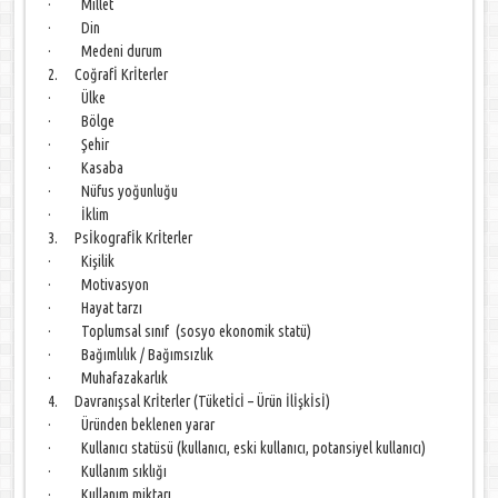
· Millet
· Din
· Medeni durum
2. Coğrafİ Krİterler
· Ülke
· Bölge
· Şehir
· Kasaba
· Nüfus yoğunluğu
· İklim
3. Psİkografİk Krİterler
· Kişilik
· Motivasyon
· Hayat tarzı
· Toplumsal sınıf (sosyo ekonomik statü)
· Bağımlılık / Bağımsızlık
· Muhafazakarlık
4. Davranışsal Krİterler (Tüketİcİ – Ürün İlİşkİsİ)
· Üründen beklenen yarar
· Kullanıcı statüsü (kullanıcı, eski kullanıcı, potansiyel kullanıcı)
· Kullanım sıklığı
· Kullanım miktarı