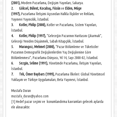
(2001),
Modern Pazarlama, Değişim Yayınları, Sakarya.
2.
Göksel, Bülent, Kocabaş, Füsün
ve
Elden, Müge
(1997),
Pazarlama İletişimi Açısından Halkla İlişkiler ve Reklam,
Yayınevi Yayıncılık, İstanbul.
3.
Kotler, Philip (2000),
Kotler ve Pazarlama, Sistem Yayınları,
İstanbul.
4.
Kotler, Philip (1997),
“Geleceğin Pazarının Haritasını Çıkarmak”,
Geleceği Yeniden Düşünmek, Sabah Kitapçılık, İstanbul.
5.
Marangoz, Mehmet (2000),
“Pazar Bölümleme ve Tüketiciler
Pazarının Demografik Değişkenlerden Yaş Değişkenine Göre
Bölümlenmesi”, Pazarlama Dünyası, Yıl 14, Sayı 2000-02, İstanbul.
6.
Sezgin, Selime (1991),
Yönetimde Pazarlama, İletişim Yayınları,
İstanbul.
7.
Tek, Ömer Baybars (1999),
Pazarlama İlkeleri: Global Yönetimsel
Yaklaşım ve Türkiye Uygulamaları, Beta Yayınevi, İstanbul.
Mustafa Duran
mustafa_duran@yahoo.com
[1]
Hedef pazar seçimi ve konumlandırma kavramları gelecek aylarda
ele alınacaktır.