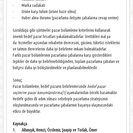
· Marka sadakati
· Ürüne karşı tutum (ürüne hazır olma)
· Haber alma durumu (pazarlama iletişimi çabalarına cevap verme)
Görüldüğü gibi işletmeler pazar bölümleme kriterlerini kullanarak
önemli hedef pazar fırsatları yakalamaktadırlar. Ürettikleri mal ya
da hizmetler açısından rekabetin derecesini, gücünü, tüketici isteklerini
ve tatmin derecelerini daha iyi belirleme imkanı bulmaktadırlar.
Farklı pazar bölümlerinin pazarlama çabalarına karşı gösterdikleri
tepkiler de daha iyi belirlenebildiğinden, toplam pazarlama çabaları ve
bütçesi daha iyi bölüştürülmekte ve planlanabilmektedir.
Sonuç:
Pazar bölümleme, hedef pazarın belirlenmesinde
hedef pazar
seçimi
ve
pazar konumlandırma
[1]
aşamalarından önceki basamaktır.
Hedefe giden ilk adım olması sebebiyle pazarlama stratejisinin
oluşturulmasında ve pazarlama çabalarının başarıya ulaşmasındaki
etkisi de büyüktür.
Kaynakça
1.
Altunışık, Remzi, Özdemir, Şuayip ve Torlak, Ömer