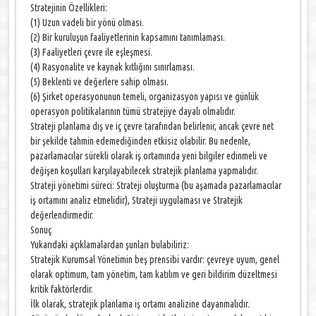
Stratejinin Özellikleri:
(1) Uzun vadeli bir yönü olması.
(2) Bir kuruluşun faaliyetlerinin kapsamını tanımlaması.
(3) Faaliyetleri çevre ile eşleşmesi.
(4) Rasyonalite ve kaynak kıtlığını sınırlaması.
(5) Beklenti ve değerlere sahip olması.
(6) Şirket operasyonunun temeli, organizasyon yapısı ve günlük
operasyon politikalarının tümü stratejiye dayalı olmalıdır.
Strateji planlama dış ve iç çevre tarafından belirlenir, ancak çevre net
bir şekilde tahmin edemediğinden etkisiz olabilir. Bu nedenle,
pazarlamacılar sürekli olarak iş ortamında yeni bilgiler edinmeli ve
değişen koşulları karşılayabilecek stratejik planlama yapmalıdır.
Strateji yönetimi süreci: Strateji oluşturma (bu aşamada pazarlamacılar
iş ortamını analiz etmelidir), Strateji uygulaması ve Stratejik
değerlendirmedir.
Sonuç
Yukarıdaki açıklamalardan şunları bulabiliriz:
Stratejik Kurumsal Yönetimin beş prensibi vardır: çevreye uyum, genel
olarak optimum, tam yönetim, tam katılım ve geri bildirim düzeltmesi
kritik faktörlerdir.
İlk olarak, stratejik planlama iş ortamı analizine dayanmalıdır.