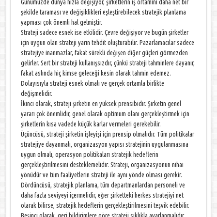
Günümüzde dünya hızla değişiyor, şirketlerin iş ortamını daha net bir
şekilde taraması ve değişiklikleri eşleştirebilecek stratejik planlama
yapması çok önemli hal gelmiştir.
Strateji sadece esnek ise etkilidir. Çevre değişiyor ve bugün şirketler
için uygun olan strateji yarın tehdit oluşturabilir. Pazarlamacılar sadece
stratejiye inanmazlar, fakat sürekli değişen diğer güçleri görmezden
gelirler. Sert bir strateji kullanışsızdır, çünkü strateji tahminlere dayanır,
fakat aslında hiç kimse geleceği kesin olarak tahmin edemez.
Dolayısıyla strateji esnek olmalı ve gerçek ortamla birlikte
değişmelidir.
İkinci olarak, strateji şirketin en yüksek prensibidir. Şirketin genel
yararı çok önemlidir, genel olarak optimum olanı gerçekleştirmek için
şirketlerin kısa vadede küçük karlar vermeleri gerekebilir.
Üçüncüsü, strateji şirketin işleyişi için prensip olmalıdır. Tüm politikalar
stratejiye dayanmalı, organizasyon yapısı stratejinin uygulanmasına
uygun olmalı, operasyon politikaları stratejik hedeflerin
gerçekleştirilmesini desteklemelidir. Strateji, organizasyonun nihai
yönüdür ve tüm faaliyetlerin strateji ile aynı yönde olması gerekir.
Dördüncüsü, stratejik planlama, tüm departmanlardan personeli ve
daha fazla seviyeyi içermelidir, eğer şirketteki herkes stratejiyi net
olarak bilirse, stratejik hedeflerin gerçekleştirilmesini teşvik edebilir.
Beşinci olarak, geri bildirimlere göre strateji sıklıkla ayarlanmalıdır.