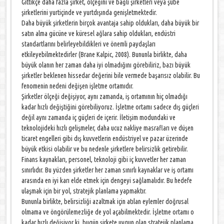
Gittikçe daha fazla şirket, ölçeğini ve bağlı şirketleri veya şube
şirketlerini yurtiçinde ve yurtdışında genişletmektedir.
Daha büyük şirketlerin birçok avantaja sahip oldukları, daha büyük bir
satın alma gücüne ve küresel ağlara sahip oldukları, endüstri
standartlarını belirleyebildikleri ve önemli paydaşları
etkileyebilmektedirler (Brane Kalpic, 2008). Bununla birlikte, daha
büyük olanın her zaman daha iyi olmadığını görebiliriz, bazı büyük
şirketler beklenen hissedar değerini bile vermede başarısız olabilir. Bu
fenomenin nedeni değişen işletme ortamıdır.
Şirketler ölçeği değişiyor, aynı zamanda, iş ortamının hiç olmadığı
kadar hızlı değiştiğini görebiliyoruz. İşletme ortamı sadece dış güçleri
değil aynı zamanda iç güçleri de içerir. İletişim modundaki ve
teknolojideki hızlı gelişmeler, daha ucuz nakliye masrafları ve düşen
ticaret engelleri gibi dış kuvvetlerin endüstriyel ve pazar üzerinde
büyük etkisi olabilir ve bu nedenle şirketlere belirsizlik getirebilir.
Finans kaynakları, personel, teknoloji gibi iç kuvvetler her zaman
sınırlıdır. Bu yüzden şirketler her zaman sınırlı kaynaklar ve iş ortamı
arasında en iyi karı elde etmek için dengeyi sağlamalıdır. Bu hedefe
ulaşmak için bir yol, stratejik planlama yapmaktır.
Bununla birlikte, belirsizliği azaltmak için atılan eylemler doğrusal
olmama ve öngörülemezliğe de yol açabilmektedir. İşletme ortamı o
kadar hızlı değişiyor ki, bugün şirkete uygun olan stratejik planlama