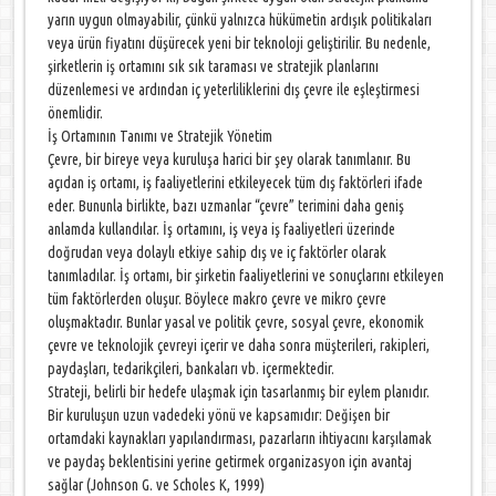
yarın uygun olmayabilir, çünkü yalnızca hükümetin ardışık politikaları
veya ürün fiyatını düşürecek yeni bir teknoloji geliştirilir. Bu nedenle,
şirketlerin iş ortamını sık sık taraması ve stratejik planlarını
düzenlemesi ve ardından iç yeterliliklerini dış çevre ile eşleştirmesi
önemlidir.
İş Ortamının Tanımı ve Stratejik Yönetim
Çevre, bir bireye veya kuruluşa harici bir şey olarak tanımlanır. Bu
açıdan iş ortamı, iş faaliyetlerini etkileyecek tüm dış faktörleri ifade
eder. Bununla birlikte, bazı uzmanlar “çevre” terimini daha geniş
anlamda kullandılar. İş ortamını, iş veya iş faaliyetleri üzerinde
doğrudan veya dolaylı etkiye sahip dış ve iç faktörler olarak
tanımladılar. İş ortamı, bir şirketin faaliyetlerini ve sonuçlarını etkileyen
tüm faktörlerden oluşur. Böylece makro çevre ve mikro çevre
oluşmaktadır. Bunlar yasal ve politik çevre, sosyal çevre, ekonomik
çevre ve teknolojik çevreyi içerir ve daha sonra müşterileri, rakipleri,
paydaşları, tedarikçileri, bankaları vb. içermektedir.
Strateji, belirli bir hedefe ulaşmak için tasarlanmış bir eylem planıdır.
Bir kuruluşun uzun vadedeki yönü ve kapsamıdır: Değişen bir
ortamdaki kaynakları yapılandırması, pazarların ihtiyacını karşılamak
ve paydaş beklentisini yerine getirmek organizasyon için avantaj
sağlar (Johnson G. ve Scholes K, 1999)