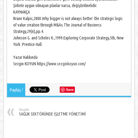
Şirkete uygun olmayan planlar varsa, değiştirilmelidir.
KAYNAKÇA
Brane Kalpic,2008.Why bigger is not always better: the strategic logic
of value creation through M&As.The Journal of Business
Strategy,29(6),pp.4.
Johnson G. and Scholes K.,1999.Exploring Corporate Strategy,5th, New
York :Prentice Hall.
Yazar Hakkında
Sezgin KOYUN https://
www.sezginkoyun.com
/
Paylaş !
Save
Önceki:
SAĞLIK SEKTÖRÜNDE İŞLETME YÖNETİMİ