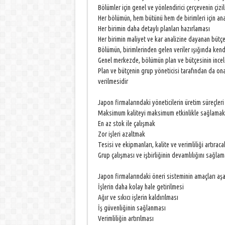
Bölümler için genel ve yönlendirici çerçevenin çizi
Her bölümün, hem bütünü hem de birimleri için ana
Her birimin daha detaylı planları hazırlaması
Her birimin maliyet ve kar analizine dayanan bütçe
Bölümün, birimlerinden gelen veriler ışığında kend
Genel merkezde, bölümün plan ve bütçesinin ince
Plan ve bütçenin grup yöneticisi tarafından da on
verilmesidir
Japon firmalarındaki yöneticilerin üretim süreçleri 
Maksimum kaliteyi maksimum etkinlikle sağlama
En az stok ile çalışmak
Zor işleri azaltmak
Tesisi ve ekipmanları, kalite ve verimliliği artırac
Grup çalışması ve işbirliğinin devamlılığını sağl
Japon firmalarındaki öneri sisteminin amaçları aşa
İşlerin daha kolay hale getirilmesi
Ağır ve sıkıcı işlerin kaldırılması
İş güvenliğinin sağlanması
Verimliliğin artırılması