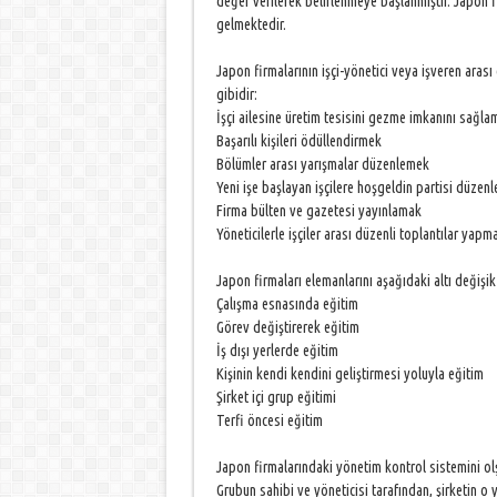
değer verilerek belirlenmeye başlanmıştır. Japon f
gelmektedir.
Japon firmalarının işçi-yönetici veya işveren aras
gibidir:
İşçi ailesine üretim tesisini gezme imkanını sağla
Başarılı kişileri ödüllendirmek
Bölümler arası yarışmalar düzenlemek
Yeni işe başlayan işçilere hoşgeldin partisi düzen
Firma bülten ve gazetesi yayınlamak
Yöneticilerle işçiler arası düzenli toplantılar yapm
Japon firmaları elemanlarını aşağıdaki altı değişi
Çalışma esnasında eğitim
Görev değiştirerek eğitim
İş dışı yerlerde eğitim
Kişinin kendi kendini geliştirmesi yoluyla eğitim
Şirket içi grup eğitimi
Terfi öncesi eğitim
Japon firmalarındaki yönetim kontrol sistemini ol
Grubun sahibi ve yöneticisi tarafından, şirketin o 