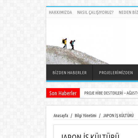
HAKKIMIZDA
NASIL ÇALIŞIYORUZ?
NEDEN BİZ
BİZDEN HABERLER
PROJELERİMİZDEN
Son Haberler
PROJE HİBE DESTEKLERİ – AĞUSTO
Anasayfa
/
Bilgi Yönetimi
/
JAPON İŞ KÜLTÜRÜ
JAPON İŞ KÜLTÜRÜ