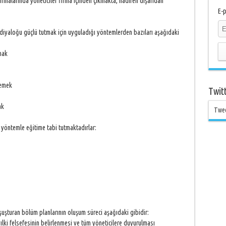
irmalarında yöneticiler firma içinden çıkmakta, nadiren dışarıdan
E-p
ı diyaloğu güçlü tutmak için uyguladığı yöntemlerden bazıları aşağıdaki
mak
lemek
Twit
ak
Twe
k yöntemle eğitime tabi tutmaktadırlar:
şuşturan bölüm planlarının oluşum süreci aşağıdaki gibidir:
yılki felsefesinin belirlenmesi ve tüm yöneticilere duyurulması