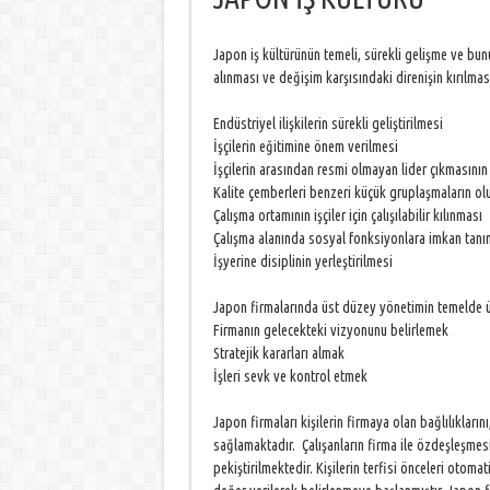
Japon iş kültürünün temeli, sürekli gelişme ve bunu
alınması ve değişim karşısındaki direnişin kırılma
Endüstriyel ilişkilerin sürekli geliştirilmesi
İşçilerin eğitimine önem verilmesi
İşçilerin arasından resmi olmayan lider çıkmasını
Kalite çemberleri benzeri küçük gruplaşmaların ol
Çalışma ortamının işçiler için çalışılabilir kılınması
Çalışma alanında sosyal fonksiyonlara imkan tanı
İşyerine disiplinin yerleştirilmesi
Japon firmalarında üst düzey yönetimin temelde ü
Firmanın gelecekteki vizyonunu belirlemek
Stratejik kararları almak
İşleri sevk ve kontrol etmek
Japon firmaları kişilerin firmaya olan bağlılıklarını,
sağlamaktadır. Çalışanların firma ile özdeşleşmesi,
pekiştirilmektedir. Kişilerin terfisi önceleri otomat