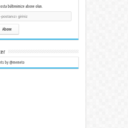
osta bültenimize abone olun.
Abone
ter
ets by @memeto