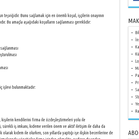
n teşviğidir. Bunu sağlamak için en önemli koşul, işçilerin onayının
MAK
sıdır. Bu amaçla aşağıdaki koşulların sağlanması gereklidir:
Bi
İn
Ka
n sağlanması
Kü
uşturulması
Lo
nması
Ma
Pa
Pr
ç işlevi bulunmaktadır:
Sa
St
Ye
Ra
 kişilerin kendilerini firma ile özdeşleştirmeleri yolu ile
 sürekli iş imkanı, kıdeme verilen önem ve aktif iletişim ile daha da
ABO
ik olarak kıdem ile olurken, son yıllarda yaptığı işe ilişkin becerilerine de