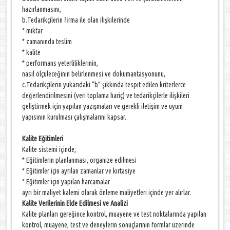
hazırlanmasını,
b.Tedarikçilerin firma ile olan ilişkilerinde
* miktar
* zamanında teslim
* kalite
* performans yeterliliklerinin,
nasıl ölçüleceğinin belirlenmesi ve dokümantasyonunu,
c.Tedarikçilerin yukarıdaki “b” şıkkında tespit edilen kriterlerce
değerlendirilmesini (veri toplama hariç) ve tedarikçilerle ilişkileri
geliştirmek için yapılan yazışmaları ve gerekli iletişim ve uyum
yapısının kurulması çalışmalarını kapsar.
Kalite Eğitimleri
Kalite sistemi içinde;
* Eğitimlerin planlanması, organize edilmesi
* Eğitimler için ayrılan zamanlar ve kırtasiye
* Eğitimler için yapılan harcamalar
ayrı bir maliyet kalemi olarak önleme maliyetleri içinde yer alırlar.
Kalite Verilerinin Elde Edilmesi ve Analizi
Kalite planları gereğince kontrol, muayene ve test noktalarında yapılan
kontrol, muayene, test ve deneylerin sonuçlarının formlar üzerinde