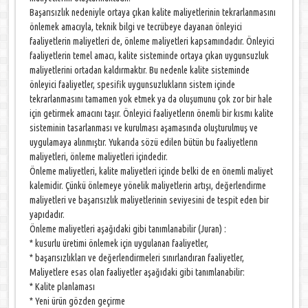
Başarısızlık nedeniyle ortaya çıkan kalite maliyetlerinin tekrarlanmasını
önlemek amacıyla, teknik bilgi ve tecrübeye dayanan önleyici
faaliyetlerin maliyetleri de, önleme maliyetleri kapsamındadır. Önleyici
faaliyetlerin temel amacı, kalite sisteminde ortaya çıkan uygunsuzluk
maliyetlerini ortadan kaldırmaktır. Bu nedenle kalite sisteminde
önleyici faaliyetler, spesifik uygunsuzlukların sistem içinde
tekrarlanmasını tamamen yok etmek ya da oluşumunu çok zor bir hale
için getirmek amacını taşır. Önleyici faaliyetlerın önemli bir kısmı kalite
sisteminin tasarlanması ve kurulması aşamasında oluşturulmuş ve
uygulamaya alınmıştır. Yukarıda sözü edilen bütün bu faaliyetlerın
maliyetleri, önleme maliyetleri içindedir.
Önleme maliyetleri, kalite maliyetleri içinde belki de en önemli maliyet
kalemidir. Çünkü önlemeye yönelik maliyetlerin artışı, değerlendirme
maliyetleri ve başarısızlık maliyetlerinin seviyesini de tespit eden bir
yapıdadır.
Önleme maliyetleri aşağıdaki gibi tanımlanabilir (Juran) :
* kusurlu üretimi önlemek için uygulanan faaliyetler,
* başarısızlıkları ve değerlendirmeleri sınırlandıran faaliyetler,
Maliyetlere esas olan faaliyetler aşağıdaki gibi tanımlanabilir:
* Kalite planlaması
* Yeni ürün gözden geçirme