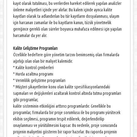
kayıt olarak tutulması, bu verilerden hareket edilerek yapılan analizler
önleme maliyetleri içinde yer alırlar. Bu kalem içinde aynca kalite
kayıtları olarak ta adlandırılan bu tür kayıtların dosyalanması, ulaşım
için harcanan zamanlar ile bu kayıtların kanun, tüzük yönetmelik
gereğince gerekli olan süreler boyunca muhafaza edilmesi için yapılan
harcamalar da yer alır.
Kalite Geliştirme Programları
Özellikle hedeflere göre yönetim tarzını benimsemiş olan firmalarda
ağırlığı olan olan bir maliyet kalemidir.
* Kalite kontrol çemberleri
* Hurda azaltma programı
* Verimlilik geliştirme programları
* Müşteri şikayetlerine konu olan kalite spesifikasyonlarındaki
sapmaları ve değişkenleri azaltarak kontrol altında tutma programları
gibi programlar,
kalite sisteminin etkinliğini arttırıcı programlardır. Genellikle bu
programlar, firmalarda bir proje sorumlusu ile bu programı yürütecek
ekibin seçilmesi, programın tespit edilerek, değerlendirilip
onaylanması ve yürütülmesini kapsar. Bu nedenle, proje sonucunda
projenin maliyetini gösteren bir rapor hazırlar. Bu raporda projenin