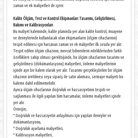
zaman ve ek maliyetleri de içerır.
Kalite Ölçüm, Test ve Kontrol Ekipmanları Tasarımı, Geliştirilmesi,
Bakımı ve Kalibrasyonları
Bu maliyet kaleminde, kalite planında yer alan kalite kontrol, muayene
ve deneylerinde kullanılacak olan ekipmanların (ölçüm cihazlarının)
tespit edilmesi için harcanan zaman ve ek maliyetler ilk sırada yer alır.
Tespit edilen ölçüm cihazının, mevcut bilinenlerin niteliklerinden farklı
özelliklere sahip olması gerektiğinde, bu ölçüm cihazlarının tasarımı ve
geliştirilmesi (dökümantasyonu) maliyetleri, önleme maliyetlerinin
içinde ayrı bir kalem olarak yer alır. Tasarımı gerçekleştirilen bir ölçüm
cihazının üretilmesi veya sipariş ile satın alınması, sermaye maliyeti bu
kaleme dahil edilmemelidir.
Aynca ölçüm cihazlarının doğruluk ve hassasiyetinin tespiti ve
sağlanması ile ilgili yapılan tüm harcamalar, önleme maliyetleri içinde
yer alır.
Örneğin;
* Doğruluk ve hassasiyetin anlaşılması için yapılan deneyler ve
dokümantasyonu,
* Doğruluk ayarlama maliyetleri,
* Kalibrasyon maliyetleri,