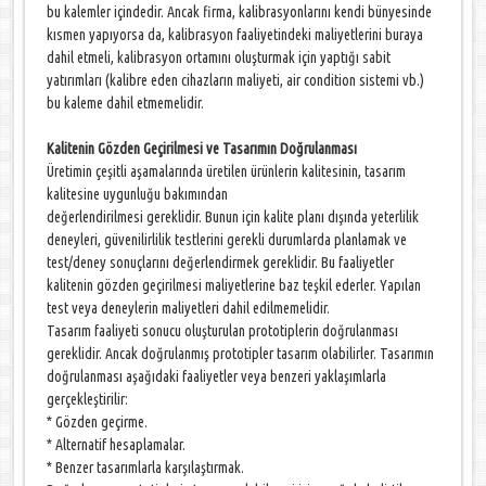
bu kalemler içindedir. Ancak firma, kalibrasyonlarını kendi bünyesinde
kısmen yapıyorsa da, kalibrasyon faaliyetindeki maliyetlerini buraya
dahil etmeli, kalibrasyon ortamını oluşturmak için yaptığı sabit
yatırımları (kalibre eden cihazların maliyeti, air condition sistemi vb.)
bu kaleme dahil etmemelidir.
Kalitenin Gözden Geçirilmesi ve Tasarımın Doğrulanması
Üretimin çeşitli aşamalarında üretilen ürünlerin kalitesinin, tasarım
kalitesine uygunluğu bakımından
değerlendirilmesi gereklidir. Bunun için kalite planı dışında yeterlilik
deneyleri, güvenilirlilik testlerini gerekli durumlarda planlamak ve
test/deney sonuçlarını değerlendirmek gereklidir. Bu faaliyetler
kalitenin gözden geçirilmesi maliyetlerine baz teşkil ederler. Yapılan
test veya deneylerin maliyetleri dahil edilmemelidir.
Tasarım faaliyeti sonucu oluşturulan prototiplerin doğrulanması
gereklidir. Ancak doğrulanmış prototipler tasarım olabilirler. Tasarımın
doğrulanması aşağıdaki faaliyetler veya benzeri yaklaşımlarla
gerçekleştirilir:
* Gözden geçirme.
* Alternatif hesaplamalar.
* Benzer tasarımlarla karşılaştırmak.