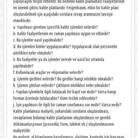
yapılacağını tespit etmektir. Bu nedenle kalite planlaması faaliyetlerinin
en önemli çıktısı kalite planlarıdır. Feigenbaum, etkin bir kalite planı
oluşturabilmek için aşağıdaki sorulara cevap aranmasını tavsiye
etmektedir:
a. Yapılması gereken spesifik kalite işlemleri nelerdir?
b. Kalite faaliyetlerinin ne zaman yapılması uygun ve etkindir?
c. Bu işlemler nasıl yapılmalıdır?
d. Bu işlemleri kimler uygulayacaktır? Uygulayacak olan personelin
nitelikleri neler olmalıdır?
e. Bu faaliyetler ya da işlemler nerede ve nasıl bir ortamda
yapılmalıdır?
f. Kullanılacak araçlar ve ekipmanlar nelerdir?
g. İşlemin girdileri nelerdir? Bu girdiler hangi nitelikte olmalıdır?
h. İşlemin çıktıları nelerdir? Çıktıların nitelikleri neler olmalıdır?
i. Yapılan işlemlerle ilgili tutulacak bir kayıt var mıdır? Varsa hangi
formun üzerinde tutulacaktır? Kime teslim edilecektir?
j. İşin yapılması ile ilgili bir zaman sınırlaması var mıdır? Varsa nedir?
Kalite planlaması maliyeti, yukarıdaki soruların oluşturulması,
cevaplarının bulunup kalite planlarının oluşturulması ve gerekli
dökümantasyonun (prosedür, form, talimat vb.) oluşturulmasının
maliyetidir.
Bu maliyet, el kitaplarının hazırlanması, dağıtımı, kontrolu için harcanan