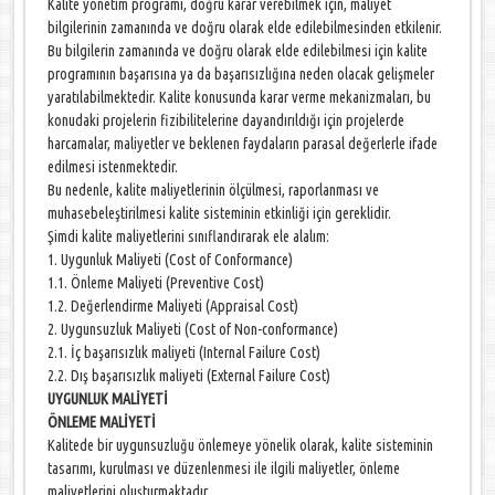
Kalite yönetim programı, doğru karar verebilmek için, maliyet
bilgilerinin zamanında ve doğru olarak elde edilebilmesinden etkilenir.
Bu bilgilerin zamanında ve doğru olarak elde edilebilmesi için kalite
programının başarısına ya da başarısızlığına neden olacak gelişmeler
yaratılabilmektedir. Kalite konusunda karar verme mekanizmaları, bu
konudaki projelerin fizibilitelerine dayandırıldığı için projelerde
harcamalar, maliyetler ve beklenen faydaların parasal değerlerle ifade
edilmesi istenmektedir.
Bu nedenle, kalite maliyetlerinin ölçülmesi, raporlanması ve
muhasebeleştirilmesi kalite sisteminin etkinliği için gereklidir.
Şimdi kalite maliyetlerini sınıflandırarak ele alalım:
1. Uygunluk Maliyeti (Cost of Conformance)
1.1. Önleme Maliyeti (Preventive Cost)
1.2. Değerlendirme Maliyeti (Appraisal Cost)
2. Uygunsuzluk Maliyeti (Cost of Non-conformance)
2.1. İç başarısızlık maliyeti (Internal Failure Cost)
2.2. Dış başarısızlık maliyeti (External Failure Cost)
UYGUNLUK MALİYETİ
ÖNLEME MALİYETİ
Kalitede bir uygunsuzluğu önlemeye yönelik olarak, kalite sisteminin
tasarımı, kurulması ve düzenlenmesi ile ilgili maliyetler, önleme
maliyetlerini oluşturmaktadır.