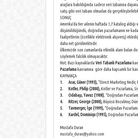
araçlara bakıldığında sadece veri tabanına dayana
satış gibi veri tabanı olmadan da gerçekleştirile
SONUÇ
Amerika’da her ailenin haftada 1,7 katalog aldığı 
düşünüldüğündü, doğrudan pazarlamanın ne kadar 
faaliyetlerini (özellikle elektronik alışveriş) ekl
daha net görülmektedir.
Ülkemizde son zamanlarda etkinlik alanı bulan do
söylemek falcılık olmayacaktır.
Not: Bazı kaynaklarda
Veri Tabanlı Pazarlama
kavr
Pazarlama
kavramına göre daha kapsamlı bir ka
KAYNAKÇA
1.
Acar, Güner (1993),
“Direct Marketing Nedir, 
2.
Kotler, Philip (2000),
Kotler ve Pazarlama, Sis
3.
Odabaşı, Yavuz (1988)
, “Doğrudan Pazarlama
4.
Ritzer, George (2000),
Büyüsü Bozulmuş Dünyay
5.
Tavmerger, İge (1999),
“Doğrudan Pazarlama v
6.
Xardel, Dominiqu (1995),
Doğrudan Pazarlama,
Mustafa Duran
mustafa_duran@yahoo.com