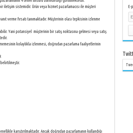
pazarlamanın 4 temel unsuru barındırdığı görülmektedir.
 iletişim sistemidir. Ürün veya hizmet pazarlamacısı ile müşteri
E-p
t verme fırsatı tanımaktadır. Müşterinin olası tepkisinin izlenme
lir. Yani potansiyel müşterinin bir satış noktasına gelmesi veya satış
edir.
emesinin kolaylıkla izlenmesi, doğrudan pazarlama faaliyetlerinin
Twit
R
elirtilmeştir.
Twe
enellikle karıştırılmaktadır. Ancak doğrudan pazarlamanın kullandığı