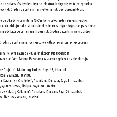
n pazarlama faaliyetleri dışında elektronik alışveriş ve televizyondan
bilecek doğradan pazarlama faaliyetlerinin olduğu görülmektedir.
ve bu ülkede yaşayanların %60’ın bu kataloglardan alışveriş yaptığı
etkin olduğu daha iyi anlaşılmaktadır. Buna diğer doğrudan pazarlama
ediğimizde kitle pazarlamasının yerini doğrudan pazarlamaya kaptırdığı
ğrudan pazarlamanın; gün geçtikçe kitlesel pazarlamayı geçeceğini
amı ile aynı anlamda kullanılmaktadır. Biz
Doğrudan
vram olan
Veri Tabanlı Pazarlama
kavramına gelecek ay ele alacağız.
Ne Değildir”, Marketing Türkiye, Sayı: 57, İstanbul.
tem Yayınları, İstanbul.
: Kavram ve Özellikler”, Pazarlama Dünyası, Sayı: 11, İstanbul.
ı Büyülemek, İletişim Yayınları, İstanbul.
e Katalog Kullanımı”, Pazarlama Dünyası, Sayı: 76, istanbul.
 İletişim Yayınları, İstanbul.