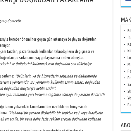
MAK
aşmış demektir.
Bi
İn
amasıyla beraber önemi her geçen gün artamaya başlayan doğrudan
Ka
mıştır.
Kü
aşam tarzları, pazarlamada kullanılan teknolojilerin değişmesi ve
ı doğrudan pazarlamanın yaygınlaşmasına neden olmuştur.
Lo
rlerini ve ünitelerini kulanmaksızın doğrudan son tüketiciye
Ma
Pa
pazarlama:
“Ürünlerin ya da hizmetlerin satışında ve dağıtımında
Pr
azarlama yöntemidir. Bu yöntemin kullanılmasının amacı, doğrudan
Sa
nın doğrudan müşteriye iletilmesidir”.
St
den aynı zamanda geri besleme sağlama olanağı da yaratan iki taraflı
Ye
Ra
ği tanım yukarıdaki tanımların tüm özelliklerini bünyesinde
rlama:
“Hehangi bir yerden ölçülebilir bir tepkiye ve / veya faaaliyete
mek amacı ile, bir veya daha fazla reklam aracını doğrudan kullanan
ABO