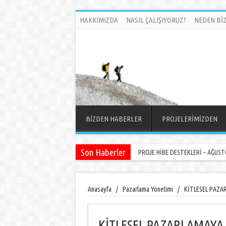
HAKKIMIZDA
NASIL ÇALIŞIYORUZ?
NEDEN BİZ
BİZDEN HABERLER
PROJELERİMİZDEN
Son Haberler
PROJE HİBE DESTEKLERİ – AĞUSTO
Anasayfa
/
Pazarlama Yönetimi
/
KİTLESEL PAZ
KİTLESEL PAZARLAMAY