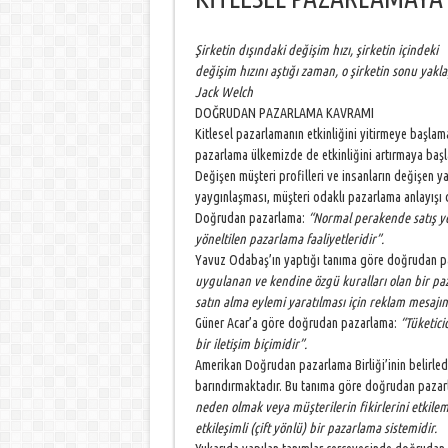
Şirketin dışındaki değişim hızı, şirketin içindeki
değişim hızını aştığı zaman, o şirketin sonu yakl
Jack Welch
DOĞRUDAN PAZARLAMA KAVRAMI
Kitlesel pazarlamanın etkinliğini yitirmeye başl
pazarlama ülkemizde de etkinliğini artırmaya başla
Değişen müşteri profilleri ve insanların değişen y
yaygınlaşması, müşteri odaklı pazarlama anlayış
Doğrudan pazarlama:
“Normal perakende satış ye
yöneltilen pazarlama faaliyetleridir”.
Yavuz Odabaş’ın yaptığı tanıma göre doğrudan 
uygulanan ve kendine özgü kuralları olan bir p
satın alma eylemi yaratılması için reklam mesajı
Güner Acar’a göre doğrudan pazarlama:
“Tüketici
bir iletişim biçimidir”.
Amerikan Doğrudan pazarlama Birliği’inin belirledi
barındırmaktadır. Bu tanıma göre doğrudan paza
neden olmak veya müşterilerin fikirlerini etkile
etkileşimli (çift yönlü) bir pazarlama sistemidir.