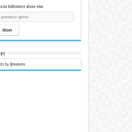
osta bültenimize abone olun.
Abone
ter
ets by @memeto