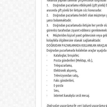
Yukarıda yapılan tanımlar çerçevesinde doğrudan 
1. Doğrudan pazarlama etkileşimli (çift yönlü) bir
arasında çift yönlü bir iletişim söz konusudur.
2. Doğrudan pazarlama hedefi olan müşteriye yanı
şansı bulunmaktadır.
3. Doğrudan pazarlamada iletişim her yerde olabi
görevlisi tarafından ziyaret edilmesi gerekmemekt
4. Müşteriden kişisel yanıt gelmesinin veya gelm
kolaylıkla ölçülmesine olanak sağlamaktadır.
DOĞRUDAN PAZARLAMADA KULLANILAN ARAÇLA
Doğrudan pazarlamada kulalnılan araçlar aşağıda b
· Kataloglar, broşürler,
· Posta gönderileri (Mektup, vb.),
· Telepazarlama,
· Elektronik alışveriş,
· Televizyondan satış,
· Faks gönderileri,
· E-posta
· Sms,
· İnternet kanalıyla sesli mesaj.
Doğrudan pazarlama
ile
veri tabanlı pazarlama
g