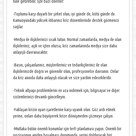
hale getirebilir. İşte bazı öneriler:
-Topluma karşı duyarlı bir şirket olun, iyi günde de, kötü günde de.
Kamuoyundaki yüksek itibarınız kriz dönemlerinde destek görmenizi
sağlar.
-Medya ile ilişkilerinizi sıcak tutun. Normal zamanlarda, medya ile olan
ilişkileriniz, açık ve içten olursa, kriz zamanlarında medya size daha
anlayışlı davranacaktır.
-Basın, çalışanlarınız, müşterileriniz ve tedarikçileriniz ile olan
ilişkilerinizde doğru ve güvenilir olun, profesyonelce davranın. Onlar
da kriz anında daha anlayışlı olacak ve size yardım edeceklerdir.
-Teknik altyapı problemlerini en aza indirmek için, bilgisayar ve diğer
sistemlerinizi devamlı güncelleyin.
-Yaklaşan krizin uyarı işaretlerine karşı uyanık olun. Göz ardı etmek
yerine, onları daha büyüyerek krize dönüşmeden çözmeye çalışın.
-Mutlaka bütün önemli konumlar için terfi planlaması yapın. Önemli bir
pozisyonun aniden boşalması durumunda, yerini dolduracak biri