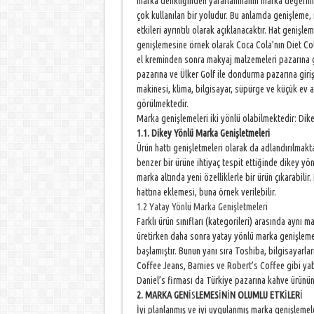
marka denkliğinden yararlanmanın marka değerini 
çok kullanılan bir yoludur. Bu anlamda genişleme, 
etkileri ayrıntılı olarak açıklanacaktır. Hat genişl
genişlemesine örnek olarak Coca Cola’nın Diet Col
el kreminden sonra makyaj malzemeleri pazarına gi
pazarına ve Ülker Golf ile dondurma pazarına giri
makinesi, klima, bilgisayar, süpürge ve küçük ev a
görülmektedir.
Marka genişlemeleri iki yönlü olabilmektedir: Dik
1.1. Dikey Yönlü Marka Genişletmeleri
Ürün hattı genişletmeleri olarak da adlandırılmak
benzer bir ürüne ihtiyaç tespit ettiğinde dikey yön
marka altında yeni özelliklerle bir ürün çıkarabilir
hattına eklemesi, buna örnek verilebilir.
1.2 Yatay Yönlü Marka Genişletmeleri
Farklı ürün sınıfları (kategorileri) arasında aynı
üretirken daha sonra yatay yönlü marka genişlemes
başlamıştır. Bunun yanı sıra Toshiba, bilgisayarlar
Coffee Jeans, Barnies ve Robert’s Coffee gibi ya
Daniel’s firması da Türkiye pazarına kahve ürünü
2. MARKA GEN
İS
LEMES
İ
N
İ
N OLUMLU ETK
İ
LER
İ
İyi planlanmış ve iyi uygulanmış marka genişlemele