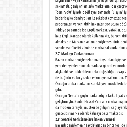
kaçırmamak veya kendilerini iyi düşünülmüş rekabet
sakınmalı, geniş anlamlarla markalarını dar çerçe
“demiryolu” işinde değil aynı zamanda “ulaşım” işin
kadar başka demiryolları ile rekabet etmezler. Ma
programları ve yeni ürün imkanları sonucuna götür
Türkiye pazarında ise Ergül markası, yataklar, otu
hala Ergül Kanepe olarak kullanmakta, bu yeni ürün
almaktadır. Markanın anlam genişlemesi ürün geniş
sunulması tüketici zihninde marka hakkında olumsuz
2.7. Markayı Canlandırması
Bazen marka genişlemeleri markaya olan ilgiyi ve d
yeni deneyimler sunmak markayı güncel ve modern t
alışkanlık ve beklentilerindeki değişikliğe cevap 
de bağlıdır ve bu yüzden eskimeye mahkumdur. Tek
Örneğin araba markaları sürekli yeni modellerle 
gibi.
Örnegin Nescafe güçlü marka adıyla farklı fiyat ve 
geliştirmiştir. Bunlar Nescafe’nin ana marka imajı
da modern tarzıyla, müsteri bağlılığını sağlayar
güncel bir marka olarak kalmayı başarmaktadır.
2.8. Sonraki Geni
s
lemelere
İ
mkan Vermesi
Başarılı genişlemenin faydalarından bir tanesi de 