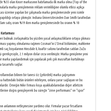
’de %55 olan Knorr markasının hatırlamada ilk marka olma (Top of the
rmalarla marka genişlemenin reklam verimliliğine olumlu etkisi açıkça
kası üzerine yapılan bir çalışmada marka genişlemesinde yeni isimle
apıldığı ortaya çıkmıştır. Indiana Üniversitesinden Dan Smith tarafından
eklam satış oranı %19 iken marka genişlemesinde bu oranın % 10
 Kurtarması
leri bulmak zorlaşmakta bu yüzden yasal anlaşmazlıkların ortaya çıkması
tırması yapmış olmalarına rağmen Cosmair’in L’Oreal bölümüne, mahkeme
simli saç boyalarının Hinsdale IL kuaför salonu tarafından satılan ZaZu
ği gerekçesiyle, 2.1 milyon dolar ceza verilmiştir. Marka genişleme yeni
r marka yapılandırmak için yapılacak pek çok masraftan kurtulmayı
a tasarrufu sağlar.
llarından bilinen bir tanesi öz (çekirdek) marka çağrışımını
a hattındaki bütün ürünleri niteleyen, onlara yarar sağlayan ve bu
ımlardır. Örneğin Nike firması koşu ayakkabılarından diğer atletizm
letlerine doğru genişleyerek bu süreçte “zirve performans” ve “spor”
n anlamının netleşmesine yardımcı olur. Firmalar pazar fırsatların