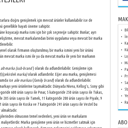
MAK
lara doğru genişlemek için mevcut ürünler kullanılabilir ise de
ü genellikle hayati öneme sahiptir.
Bi
ne koyacağı marka ismi için bir çok seçeneğe sahiptir. Bunlar; ayrı
İn
 geliştirme, mevcut markalarından birini uygulama veya mevcut bir marka
Ka
lenebilir.
Kü
enel olarak firmanın oluşturulmuş bir marka ismini yeni bir ürünü
nün mevcut marka ismi ile ya da mevcut marka ile yeni bir markanın
Lo
Ma
e
alt-marka (sub-brand
) olarak da adlandırılabilir. Genişleme için
Pa
)(çekirdek marka)
olarak adlandırılır. Eğer ana marka, genişlemesi
Pr
urumda ise
aile markası
(
family brand
) olarak da adlandırılabilir.
Sa
r markayı yeni ürünlerine taşımaktadır. Dünyada Nivea, Kellog’s, Sony gibi
St
oride 600 ürün sayısı ile Pınar, 5 kategoride 250 ürün sayısı ile Tukas,
Ye
e 205 ürün sayısı ile Tamek, 11 kategoride 200 ürün sayısı ile Piyale, 9
Ra
1 ürün sayısı ile Koska ve 7 kategoride 241 ürün sayısı ile Vestel bu
 almaktadır.
jilerinden olmasının temel nedenleri, yeni ürün ve markaların
ABO
maliyetlerdir. Marka genişleme yeni ürün ve hizmetler satmak için