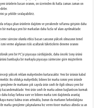
i, yeni ürünlerin basarı oranını, on üzerinden iki hatta zaman zaman on
irler.
 şu şekilde sıralayabiliriz.
 ortaya çıkan ürünlerin dağıtımı ve perakende raflarına girişinin daha
en bir markaya yeni bir markadan daha fazla raf alanı ayrılmaktadır.
mseme sürecine olumlu etkisi basarı sansının yüksek olmasının temel
 ismi verme algılanan riski azaltarak tüketicilerin deneme oranını
k yeni bir PC’yi piyasaya sürdüğünde, daha önceki Sony ürünü
ı ürünü bambaşka bir markayla piyasaya sürmesine göre müşterilerin
receği yüksek reklam maliyetinden kurtaracaktır. Yeni bir ürünün kabul
rmektir. Bu oldukça maliyetlidir, bilinen bir marka ismini yeni üründe
nişleme ile markanın çok sayıda ürün sınıfı ile ilgili olması yeni bir
i kazandırmaktadır. Yeni ürün sınıfı ile marka adının bağlantısını kurmak
ün daha kolay farkına varır ve bilinen marka ismi dağıtımda avantaj
rkaya maruz kalma oranı artmakta, bunun da markanın farkındalığına
’de marka genişleme çalışmalarına hız veren Knorr markası altında su an