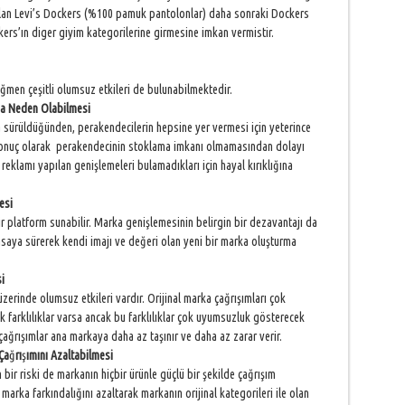
i olan Levi’s Dockers (%100 pamuk pantolonlar) daha sonraki Dockers
rs’ın diger giyim kategorilerine girmesine imkan vermistir.
ğmen çeşitli olumsuz etkileri de bulunabilmektedir.
na Neden Olabilmesi
 sürüldüğünden, perakendecilerin hepsine yer vermesi için yeterince
 Sonuç olarak perakendecinin stoklama imkanı olmamasından dolayı
klamı yapılan genişlemeleri bulamadıkları için hayal kırıklığına
esi
bir platform sunabilir. Marka genişlemesinin belirgin bir dezavantajı da
saya sürerek kendi imajı ve değeri olan yeni bir marka oluşturma
i
zerinde olumsuz etkileri vardır. Orijinal marka çağrışımları çok
k farklılıklar varsa ancak bu farklılıklar çok uyumsuzluk gösterecek
çağrışımlar ana markaya daha az taşınır ve daha az zarar verir.
Ça
ğ
rı
ş
ımını Azaltabilmesi
 bir riski de markanın hiçbir ürünle güçlü bir şekilde çağrışım
rka farkındalığını azaltarak markanın orijinal kategorileri ile olan