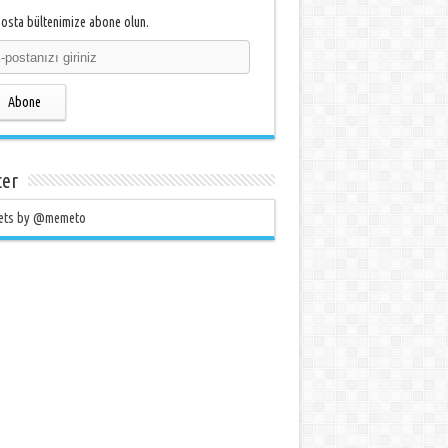
osta bültenimize abone olun.
Abone
ter
ets by @memeto