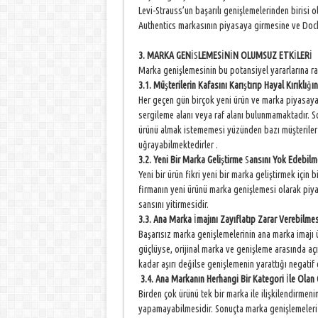
Levi-Strauss’un başarılı genişlemelerinden biris
Authentics markasının piyasaya girmesine ve Docke
3. MARKA GEN
İS
LEMES
İ
N
İ
N OLUMSUZ ETK
İ
LER
İ
Marka genişlemesinin bu potansiyel yararlarına ra
3.1. Mü
ş
terilerin Kafasını Karı
ş
tırıp Hayal Kırıklı
ğ
ı
Her geçen gün birçok yeni ürün ve marka piyasaya
sergileme alanı veya raf alanı bulunmamaktadır.
ürünü almak istememesi yüzünden bazı müşteriler re
uğrayabilmektedirler .
3.2. Yeni Bir Marka Geli
ş
tirme
S
ansını Yok Edebilm
Yeni bir ürün fikri yeni bir marka geliştirmek için 
firmanın yeni ürünü marka genişlemesi olarak piya
sansını yitirmesidir.
3.3. Ana Marka
İ
majını Zayıflatıp Zarar Verebilmes
Başarısız marka genişlemelerinin ana marka imajı ü
güçlüyse, orijinal marka ve genişleme arasında açı
kadar aşırı değilse genişlemenin yarattığı negatif 
3.4. Ana Markanın Herhangi Bir Kategori
İ
le Olan 
Birden çok ürünü tek bir marka ile ilişkilendirmenin
yapamayabilmesidir. Sonuçta marka genişlemeleri ma