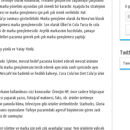
sermaye olarak kullanarak, firmanın gelişmesini sağlamaya çalışmanın
marka yönetimi açısından çok önemli bir karardır. Aşağıda bu stratejinin
E-p
emesi ve marka genişlemesi için pek çok örnek verilebilir. Hat
a’yı sunması gösterilebilir. Marka genişleme olarak da Nivea’nın klasik
rmesi marka genişlemesidir. Son olarak Ülker’in Cola Turca ile cola
şi de marka genişlemesidir. Arçelik markasının buzdolabı, çamaşır
letleri pazarına girerek pek çok marka genişlemesi yaptığı
ey yönlü ve Yatay Yönlü.
Twit
tadır. İşletme, mevcut hedef pazarına hizmet edecek mevcut ürününe
Twe
lü marka genişlemesini tercih ederek aynı ürün sınıfı içerisinde aynı
. Nescafe’nin bademli ve fındıklı kahveyi, Coca Cola’nın Diet Cola’yı ürün
 markanın kullanılması söz konusudur. Örneğin HP, önce sadece bilgisayar
i yaparak yazıcı, fotoğraf makinesi, faks, vb. ürünler üretmeye
ın yanında klima, televizyon gibi ürünler üretmektedir. Starbucks, Gloria
bancı oyuncuların Türkiye pazarındaki agresif büyümesini gören Jack
nü de sunmuştur.
ri isletme ve marka için pek çok avantajlar sunar. Yeni ürünlerin yüksek