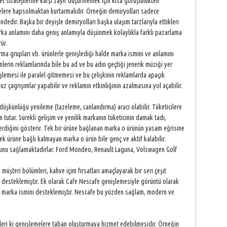
 stratejilerine karşı zayıf düşürmemek için kısa görüşlülükten
velere hapsolmaktan kurtarmalıdır. Örneğin demiryolları sadece
dedir. Başka bir deyişle demiryolları başka ulaşım tarzlarıyla ettikleri
rka anlamını daha geniş anlamıyla düşünmek kolaylıkla farklı pazarlama
ür.
rma grupları vb. ürünlerle genişlediği halde marka ismini ve anlamını
lerin reklamlarında bile bu ad ve bu adın geçtiği jenerik müziği yer
lemesi ile paralel gitmemesi ve bu çelişkinin reklamlarda apaçık
 çagrışımlar yapabilir ve reklamın etkinliğinin azalmasına yol açabilir.
üşkünlüğü yenileme (tazeleme, canlandırma) aracı olabilir. Tüketicilere
utar. Sürekli gelişim ve yenilik markanın tüketicinin damak tadı,
verdiğini gösterir. Tek bir ürüne bağlanan marka o ürünün yasam eğrisine
 ürüne bağlı kalmayan marka o ürün bile genç ve aktif kalabilir.
bunu sağlamaktadırlar. Ford Mondeo, Renault Laguna, Volswagen Golf
müşteri bölümleri, kahve içim fırsatları amaçlayarak bir seri çeşit
nı desteklemiştir. Ek olarak Cafe Nescafe genişlemesiyle görüntü olarak
ak marka ismini desteklemiştir. Nescafe bu yüzden sağlam, modern ve
ileri ki genişlemelere taban oluşturmaya hizmet edebilmesidir. Örneğin