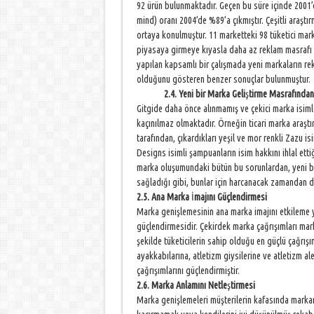
92 ürün bulunmaktadır. Geçen bu süre içinde 2001
mind) oranı 2004’de %89’a çıkmıştır. Çeşitli araştı
ortaya konulmuştur. 11 marketteki 98 tüketici mar
piyasaya girmeye kıyasla daha az reklam masrafı y
yapılan kapsamlı bir çalışmada yeni markaların r
olduğunu gösteren benzer sonuçlar bulunmuştur.
2.4. Yeni bir Marka Geli
ş
tirme Masrafından
Gitgide daha önce alınmamış ve çekici marka isim
kaçınılmaz olmaktadır. Örneğin ticari marka araş
tarafından, çıkardıkları yeşil ve mor renkli Zazu i
Designs isimli şampuanların isim hakkını ihlal etti
marka oluşumundaki bütün bu sorunlardan, yeni bi
sağladığı gibi, bunlar için harcanacak zamandan d
2.5. Ana Marka
İ
majını Güçlendirmesi
Marka genişlemesinin ana marka imajını etkileme yo
güçlendirmesidir. Çekirdek marka çağrışımları mark
şekilde tüketicilerin sahip olduğu en güçlü çağrış
ayakkabılarına, atletizm giysilerine ve atletizm a
çağrışımlarını güçlendirmiştir.
2.6. Marka Anlamını Netle
ş
tirmesi
Marka genişlemeleri müşterilerin kafasında markanı