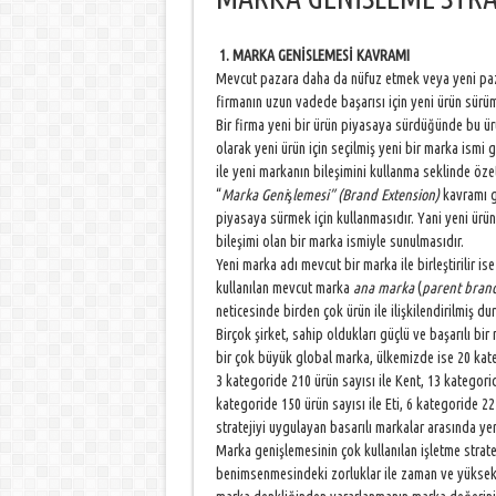
1. MARKA GEN
İSLEMESİ KAVRAMI
Mevcut pazara daha da nüfuz etmek veya yeni pazar
firmanın uzun vadede başarısı için yeni ürün sürüm
Bir firma yeni bir ürün piyasaya sürdüğünde bu ürü
olarak yeni ürün için seçilmiş yeni bir marka ismi
ile yeni markanın bileşimini kullanma seklinde özet
“
Marka Geni
ş
lemesi” (Brand Extension)
kavramı g
piyasaya sürmek için kullanmasıdır. Yani yeni ürü
bileşimi olan bir marka ismiyle sunulmasıdır.
Yeni marka adı mevcut bir marka ile birleştirilir is
kullanılan mevcut marka
ana marka
(
parent
brand
neticesinde birden çok ürün ile ilişkilendirilmiş d
Birçok şirket, sahip oldukları güçlü ve başarılı bi
bir çok büyük global marka, ülkemizde ise 20 kateg
3 kategoride 210 ürün sayısı ile Kent, 13 kategorid
kategoride 150 ürün sayısı ile Eti, 6 kategoride 22
stratejiyi uygulayan basarılı markalar arasında yer
Marka genişlemesinin çok kullanılan işletme strate
benimsenmesindeki zorluklar ile zaman ve yüksek 