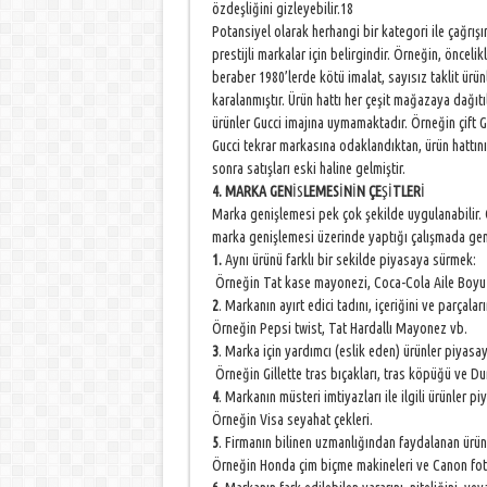
özdeşliğini gizleyebilir.18
Potansiyel olarak herhangi bir kategori ile çağrışı
prestijli markalar için belirgindir. Örneğin, öncelik
beraber 1980’lerde kötü imalat, sayısız taklit ürü
karalanmıştır. Ürün hattı her çeşit mağazaya dağıt
ürünler Gucci imajına uymamaktadır. Örneğin çift G
Gucci tekrar markasına odaklandıktan, ürün hattın
sonra satışları eski haline gelmiştir.
4. MARKA GEN
İS
LEMES
İ
N
İ
N ÇE
Şİ
TLER
İ
Marka genişlemesi pek çok şekilde uygulanabilir.
marka genişlemesi üzerinde yaptığı çalışmada geni
1.
Aynı ürünü farklı bir sekilde piyasaya sürmek:
Örneğin Tat kase mayonezi, Coca-Cola Aile Boyu
2
. Markanın ayırt edici tadını, içeriğini ve parçala
Örneğin Pepsi twist, Tat Hardallı Mayonez vb.
3
. Marka için yardımcı (eslik eden) ürünler piyasa
Örneğin Gillette tras bıçakları, tras köpüğü ve Du
4
. Markanın müsteri imtiyazları ile ilgili ürünler p
Örneğin Visa seyahat çekleri.
5
. Firmanın bilinen uzmanlığından faydalanan ürün
Örneğin Honda çim biçme makineleri ve Canon fot