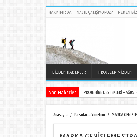
HAKKIMIZDA
NASIL ÇALIŞIYORUZ?
NEDEN BİZ
BİZDEN HABERLER
PROJELERİMİZDEN
Son Haberler
PROJE HİBE DESTEKLERİ – AĞUSTO
Anasayfa
/
Pazarlama Yönetimi
/
MARKA GENİSLE
MARKA GENİSLEME STRA