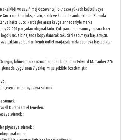
m eksikliği ve zayıf imaj dezavantajı bilhassa yüksek kaliteli veya
le Gucci markası lüks, statü, sıklık ve kalite ile anılmaktadır. Bununla
nler ve hatta Gucci kardeşler arası kavgalar nedeniyle marka
ılmış 22.000 parçadan oluşmaktadır. Çok parça olmasının yanı sıra bazı
 logolu ucuz bir ajanda kopyalanarak taklitleri satılmaya başlamıştır.
ı azalttıktan ve bunları kendi outlet mağazalarında satmaya başladıktan
 Örneğin, bilinen marka uzmanlarından birisi olan Edward M. Tauber 276
şlemede uygulanan 7 yaklaşımı şu şekilde özetlemiştir.
 vb.
rını içeren ürünler piyasaya sürmek:
ya sürmek :
racell Durabeam el fenerleri.
iyasaya sürmek :
ler piyasaya sürmek :
okopi makineleri.