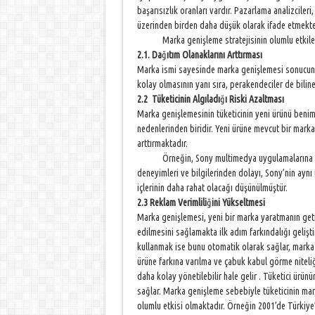
başarısızlık oranları vardır. Pazarlama analizciler
üzerinden birden daha düşük olarak ifade etmekted
Marka genişleme stratejisinin olumlu etkilerini
2.1. Da
ğ
ıtım Olanaklarını Arttırması
Marka ismi sayesinde marka genişlemesi sonucunda
kolay olmasının yanı sıra, perakendeciler de bilin
2.2
Tüketicinin Algıladı
ğ
ı Riski Azaltması
Marka genişlemesinin tüketicinin yeni ürünü beni
nedenlerinden biridir. Yeni ürüne mevcut bir marka
arttırmaktadır.
Örneğin, Sony multimedya uygulamalarına dönü
deneyimleri ve bilgilerinden dolayı, Sony’nin ayn
içlerinin daha rahat olacağı düşünülmüştür.
2.3 Reklam Verimlili
ğ
ini Yükseltmesi
Marka genişlemesi, yeni bir marka yaratmanın geti
edilmesini sağlamakta ilk adım farkındalığı gelişti
kullanmak ise bunu otomatik olarak sağlar, marka ge
ürüne farkına varılma ve çabuk kabul görme niteliğ
daha kolay yönetilebilir hale gelir . Tüketici ürün
sağlar. Marka genişleme sebebiyle tüketicinin ma
olumlu etkisi olmaktadır. Örneğin 2001’de Türkiye