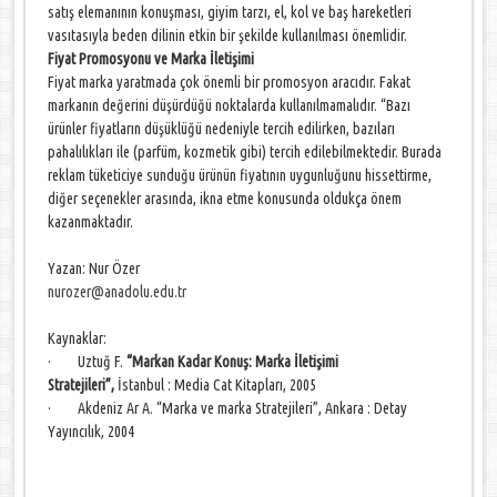
satış elemanının konuşması, giyim tarzı, el, kol ve baş hareketleri
vasıtasıyla beden dilinin etkin bir şekilde kullanılması önemlidir.
Fiyat Promosyonu ve Marka İletişimi
Fiyat marka yaratmada çok önemli bir promosyon aracıdır. Fakat
markanın değerini düşürdüğü noktalarda kullanılmamalıdır. “Bazı
ürünler fiyatların düşüklüğü nedeniyle tercih edilirken, bazıları
pahalılıkları ile (parfüm, kozmetik gibi) tercih edilebilmektedir. Burada
reklam tüketiciye sunduğu ürünün fiyatının uygunluğunu hissettirme,
diğer seçenekler arasında, ikna etme konusunda oldukça önem
kazanmaktadır.
Yazan: Nur Özer
nurozer@anadolu.edu.tr
Kaynaklar:
· Uztuğ F.
“Markan Kadar Konuş: Marka İletişimi
Stratejileri”,
İstanbul : Media Cat Kitapları, 2005
· Akdeniz Ar A. “Marka ve marka Stratejileri”, Ankara : Detay
Yayıncılık, 2004