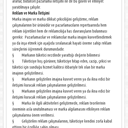
ararlar, bütünsel pazarlama iletişimi ile de bu güven ve emniyet
yaratılmaya çalışılır.
Reklam ve Marka İletişimi
Marka imajını ve marka dikkat çekiciliğini geliştirme, reklam
çalışmalarının bir ürünüdür ve pazarlamacıların repertuarında hem
reklam öğretileri hem de reklamcılığa has davranışların bulunması
gerekir. Pazarlamacılar ve reklamcılar marka imajını kuvvetlendirmek
ya da inşa etmek için aşağıda sıralanacak hayati öneme sahip reklam
süreçlerini öğrenmek durumundadır.
§ Markanın tüketici nezdinde yarattığı değerin bilinmesi
§ Tüketiciye hoş görünen; tüketiciye hitap eden, cazip, çekici ve
tüketici için sunduğu hizmet kalitesi itibariyle tek olan bir marka
imajının geliştirilmesi.
§ Markanın geliştirilen imajına kuvvet veren ya da ikna edici bir
iletişimi kuracak reklam çalışmalarının geliştirilmesi.
§ Markanın geliştirilen imajına kuvvet veren ya da ikna edici bir
iletişimi kuracak reklam çalışmalarının geliştirilmesi.
§ Marka ile ilgili aktiviteleri geliştirmede, reklam teorilerinin
öneminin asla unutulmaması ve marka algılamasını etkileyen reklam
çalışmalarına önem verilmesi.
§ Geliştirilen reklam çalışmalarının, tüketiciye kendini zorla kabul
ettiren bir özelliğe sahip olması.