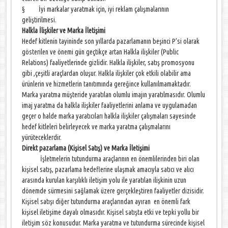
§ İyi markalar yaratmak için, iyi reklam çalışmalarının
geliştirilmesi.
Halkla İlişkiler ve Marka İletişimi
Hedef kitlenin tayininde son yıllarda pazarlamanın beşinci P’si olarak
gösterilen ve önemi gün geçtikçe artan Halkla ilişkiler (Public
Relations) faaliyetlerinde gizlidir. Halkla ilişkiler, satış promosyonu
gibi ,çeşitli araçlardan oluşur. Halkla ilişkiler çok etkili olabilir ama
ürünlerin ve hizmetlerin tanıtımında gereğince kullanılmamaktadır.
Marka yaratma müşteride yaratılan olumlu imajın yaratılmasıdır. Olumlu
imaj yaratma da halkla ilişkiler faaliyetlerini anlama ve uygulamadan
geçer o halde marka yaratıcıları halkla ilişkiler çalışmaları sayesinde
hedef kitleleri belirleyecek ve marka yaratma çalışmalarını
yürüteceklerdir.
Direkt pazarlama (Kişisel Satış) ve Marka İletişimi
İşletmelerin tutundurma araçlarının en önemlilerinden biri olan
kişisel satış, pazarlama hedeflerine ulaşmak amacıyla satıcı ve alıcı
arasında kurulan karşılıklı iletişim yolu ile yaratılan ilişkinin uzun
dönemde sürmesini sağlamak üzere gerçekleştiren faaliyetler dizisidir.
Kişisel satışı diğer tutundurma araçlarından ayıran en önemli fark
kişisel iletişime dayalı olmasıdır. Kişisel satışta etki ve tepki yollu bir
iletişim söz konusudur. Marka yaratma ve tutundurma sürecinde kişisel