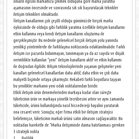
onların ilgisini markamıza çekmek olduğuna göre marka yaratma
aşamasının öncesinde ve sonrasında sık sık başvurulacak teknikler
iletişim teknikleri olmaktadır.
İletişim kanallarının çok çeşitli olduğu günümüzde birçok marka
öyküsünde de olduğu gibi farklılık yaratma özellikle iletişim kanallarını
etkin kullanma veya kendi iletişim kanallarını oluşturma ile
gerçekleşmiştir. Bu nedenle geleneksel birçok iletişim yolu yanında
yenilikçi yöntemlerde de farklılaşma noktasında odaklanılmalıdır. Farklı
iletişim ise pazarda bulunmayan, tanınmayan ya da az sayıda ve düşük
verimlilikte kullanılan “yeni” iletişim kanalların aktif ve etkin kullanımı
ile doğrudan ilgilidir. Bilişim teknolojilerinde yaşanan gelişmeler yeni
kanalları geleneksel kanallardan daha aktif, daha etkin ve çok daha
maliyetli biçimde ortaya çıkarmıştır. Rekabeti farklı boyutlara taşıyan
bu yenilikler markanın yeni odak noktalarından biridir.
Etkili iletişim ürün denemelerinden markaya kadar olan süreçte
tüketicinin ürün ve markaya yönelik tecrübesini artırır ve aynı zamanda
tüketicide, ürünü kullandığında nasıl hissedeceği hayalini yaratarak
ona cesaret verir. Sonuçta; eğer firma etkili bir iletişim stratejisi
belirlemişse, tüketicinin markalı ürünü satın almasını sağlayacaktır. Bu
noktadan hareketle de “Marka iletişiminde daima hatırlanması gereken
3 stratejik nokta
1. Bağlılık,