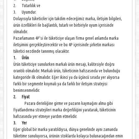
2. Tutarlılık ve
3. Uyumdur.
Dolayısıyla tüketiciler için takdim edeceğimiz marka, iletişim bilgileri,
ürün özellikleri ile bağlantılı, tutarlı ve birbiriyle uyum içerisinde
olmalıdır.
Pazarlamanın 4P’si ile tüketiciye ulaşan firma genel anlamda marka
iletişimini gerçekleştirecektir ve bu 4P içerisinde şirketin markası
tüketici nezdinde tanınmış olacaktır.
1. Ürün
Ürün tüketiciye sunulurken markalı ürün mesajı, kalitesiyle doğru
orantılı olmalıdır. Markalı ürün, tüketicinin hafızasında ve bulunduğu
kategoride ilk olmalıdır. Eğer ikinci ya da üçüncü sırada yer alıyorsa
farklı bir segmente koymalı ya da farklı bir iletişim stratejisi
benimsenmelidir.
2. Fiyat
Pazara derinliğine girme ve pazarın kaymağını alma gibi
fiyatlandırma stratejileri marka değerliliğini yaratarak, tüketicinin
hafızasında yer etmeye yardım etmelidir.
3. Yer
Eğer global bir marka yaratıldıysa, dünya genelinde aynı zamanda
tüketime sunuluyorsa, ürünün stoklarda kolayca bulunacağından emin