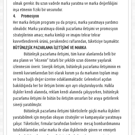
olmak gerekir. Bu uzun vadede marka yaratma ve marka değerliliğini
inşa etmenin fiziki bir unsurudur.
4. Promosyon
Her marka iletişim programı ya da projesi, marka yaratmaya yardımcı
olmalıdır. Marka yaratmaya dönük pazarlama iletişimi ve promosyon
stratejilerinin amacı; marka kimliği ve imajını tekrar tekrar
kuvvetlendirerek ürünü, perakendeci raflarından, tüketiciye taşımaktır.
BÜTÜNLEŞİK PAZARLAMA İLETİŞİMİ VE MARKA
Bütünleşik pazarlama iletişimi, tüm karar alanlarında belli bir
ana planın ve “eksenin” tutarlı bir şekilde uzun döneme yayılarak
izlenmesini önerir. Sinerjik iletişim, bütünleşik pazarlama iletişiminin en
önemli kavramlarından biri olarak kurum ya da markanın toplam imajı
ve buna bağlı değer üzerine odaklanmaktadır. Geleneksel açıdan
bakıldığında her bir iletişim birimi ayrı ayrı oluşturuluyordu. Halkla
ilişkiler kendi alanında, reklam kendi alanında çalışıyorken, bütünleşik
pazarlama iletişimi ile bütün bu iletiştim unsurları bir araya getirilerek
sinerji yaratılmıştır.
Bütünleşik pazarlama iletişimi tüketicilerle güçlü marka ilişkileri
yaratabilmek için meydan okuyan stratejiler ve kampanyalar yaratmaya
çalışır. Tüketiciler, firmalar tarafından binlerce mesaj bombardımanına
tutulduklarından onlar marka ile olan ilişkilerinde güven ve emniyeti