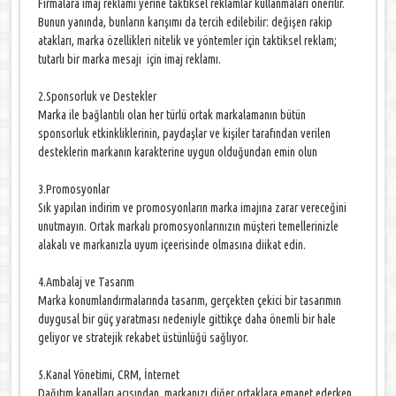
Firmalara imaj reklamı yerine taktiksel reklamlar kullanmaları önerilir.
Bunun yanında, bunların karışımı da tercih edilebilir: değişen rakip
atakları, marka özellikleri nitelik ve yöntemler için taktiksel reklam;
tutarlı bir marka mesajı için imaj reklamı.
2.Sponsorluk ve Destekler
Marka ile bağlantılı olan her türlü ortak markalamanın bütün
sponsorluk etkinkliklerinin, paydaşlar ve kişiler tarafından verilen
desteklerin markanın karakterine uygun olduğundan emin olun
3.Promosyonlar
Sık yapılan indirim ve promosyonların marka imajına zarar vereceğini
unutmayın. Ortak markalı promosyonlarınızın müşteri temellerinizle
alakalı ve markanızla uyum içeerisinde olmasına diikat edin.
4.Ambalaj ve Tasarım
Marka konumlandırmalarında tasarım, gerçekten çekici bir tasarımın
duygusal bir güç yaratması nedeniyle gittikçe daha önemli bir hale
geliyor ve stratejik rekabet üstünlüğü sağlıyor.
5.Kanal Yönetimi, CRM, İnternet
Dağıtım kanalları açısından, markanızı diğer ortaklara emanet ederken