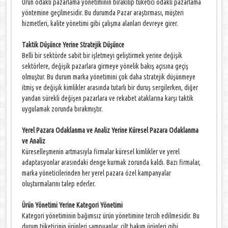
Ürün odaklı pazarlama yönetiminin bırakılıp tüketici odaklı pazarlama
yöntemine geçilmesidir. Bu durumda Pazar araştırması, müşteri
hizmetleri, kalite yönetimi gibi çalışma alanları devreye girer.
Taktik Düşünce Yerine Stratejik Düşünce
Belli bir sektörde sabit bir işletmeyi geliştirmek yerine değişik
sektörlere, değişik pazarlara girmeye yönelik bakış açısına geçiş
olmuştur. Bu durum marka yönetimini çok daha stratejik düşünmeye
itmiş ve değişik kimlikler arasında tutarlı bir duruş sergilerken, diğer
yandan sürekli değişen pazarlara ve rekabet ataklarına karşı taktik
uygulamak zorunda bırakmıştır.
Yerel Pazara Odaklanma ve Analiz Yerine Küresel Pazara Odaklanma
ve Analiz
Küreselleşmenin artmasıyla firmalar küresel kimlikler ve yerel
adaptasyonlar arasındaki denge kurmak zorunda kaldı. Bazı firmalar,
marka yöneticilerinden her yerel pazara özel kampanyalar
oluşturmalarını talep ederler.
Ürün Yönetimi Yerine Kategori Yönetimi
Kategori yönetiminin bağımsız ürün yönetimine tercih edilmesidir. Bu
durum tüketicinin ürünleri şampuanlar, cilt bakım ürünleri gibi