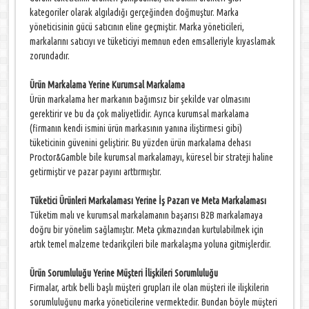
kategoriler olarak algıladığı gerçeğinden doğmuştur. Marka
yöneticisinin gücü satıcının eline geçmiştir. Marka yöneticileri,
markalarını satıcıyı ve tüketiciyi memnun eden emsalleriyle kıyaslamak
zorundadır.
Ürün Markalama Yerine Kurumsal Markalama
Ürün markalama her markanın bağımsız bir şekilde var olmasını
gerektirir ve bu da çok maliyetlidir. Ayrıca kurumsal markalama
(firmanın kendi ismini ürün markasının yanına iliştirmesi gibi)
tüketicinin güvenini geliştirir. Bu yüzden ürün markalama dehası
Proctor&Gamble bile kurumsal markalamayı, küresel bir strateji haline
getirmiştir ve pazar payını arttırmıştır.
Tüketici Ürünleri Markalaması Yerine İş Pazarı ve Meta Markalaması
Tüketim malı ve kurumsal markalamanın başarısı B2B markalamaya
doğru bir yönelim sağlamıştır. Meta çıkmazından kurtulabilmek için
artık temel malzeme tedarikçileri bile markalaşma yoluna gitmişlerdir.
Ürün Sorumluluğu Yerine Müşteri İlişkileri Sorumluluğu
Firmalar, artık belli başlı müşteri grupları ile olan müşteri ile ilişkilerin
sorumluluğunu marka yöneticilerine vermektedir. Bundan böyle müşteri