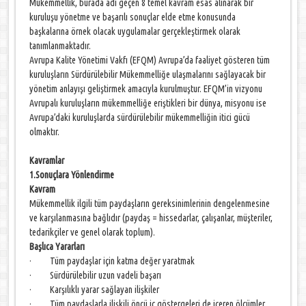
Mükemmellik, burada adı geçen 8 temel kavram esas alınarak bir
kuruluşu yönetme ve başarılı sonuçlar elde etme konusunda
başkalarına örnek olacak uygulamalar gerçekleştirmek olarak
tanımlanmaktadır.
Avrupa Kalite Yönetimi Vakfı (EFQM) Avrupa’da faaliyet gösteren tüm
kuruluşların Sürdürülebilir Mükemmelliğe ulaşmalarını sağlayacak bir
yönetim anlayışı geliştirmek amacıyla kurulmuştur. EFQM’in vizyonu
Avrupalı kuruluşların mükemmelliğe eriştikleri bir dünya, misyonu ise
Avrupa’daki kuruluşlarda sürdürülebilir mükemmelliğin itici gücü
olmaktır.
Kavramlar
1.Sonuçlara Yönlendirme
Kavram
Mükemmellik ilgili tüm paydaşların gereksinimlerinin dengelenmesine
ve karşılanmasına bağlıdır (paydaş = hissedarlar, çalışanlar, müşteriler,
tedarikçiler ve genel olarak toplum).
Başlıca Yararları
· Tüm paydaşlar için katma değer yaratmak
· Sürdürülebilir uzun vadeli başarı
· Karşılıklı yarar sağlayan ilişkiler
· Tüm paydaşlarla ilişkili öncü iç göstergeleri de içeren ölçümler