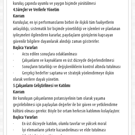
kuruluş çapında uyumlu ve yaygın biçimde yürütülmesi
4.Süreçler ve Verilerle Yönetim
Kavram
Kuruluşlar, en iyi performanslarını birbiri ile ilişkili tüm faaliyetlerin
anlaşıldığı, sistematik bir biçimde yönetildiği ve işlemleri ve planlanan
iyileşmeleri ilgilendiren kararlar, paydaşların görüşlerini kapsayan
güvenilir bilgilere dayanılarak alındığı zaman gösterirler.
Başlıca Yararları
· Arzu edilen sonuçlara odaklanılması
· Çalışanların ve kaynakların en üst düzeyde değerlendirilmesi
· Sonuçların tutarlılığı ve değişkenliklerin kontrol altında tutulması
· Gerçekçi hedefler saptama ve stratejik yönlendirmeye ilişkin
olarak verilere dayalı yönetim.
5.Çalışanların Geliştirilmesi ve Katılımı
Kavram
Bir kuruluşun çalışanlarının potansiyelinin tam olarak yaşama
geçirilebilmesi için paylaşılan değerler ile bir güven ve yetkilendirme
kültürü olması gerekir. Böyle bir ortam herkesin katılımını kolaylaştırır.
Başlıca Yararları
· En üst düzeyde katılım, olumlu tavırlar ve yüksek moral
· İyi elemanların şirkete kazandırılması ve elde tutulması