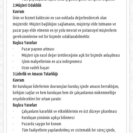
2.Müşteri Odaklılık
Kavram
Ürün ve hizmet kalitesini en son noktada değerlendirecek olan
müşteridir. Müşteri bağlılığını sağlamanın, müşteriyi elde tutmanın ve
pazar payı elde etmenin en iyi yolu mevcut ve potansiyel müşterilerin
gereksinimlerine net bir biçimde odaklanabilmektir.
Başlıca Yararları
· Pazar payının artması
· Müşteri için nasıl değer üretileceğinin açık bir biçimde anlaşılması
· İşlem maliyetlerinin en aza indirgenmesi
· Uzun vadeli başarı
3.Liderlik ve Amacın Tutarlılığı
Kavram
Bir kuruluşun liderlerinin davranışları kuruluş içinde amacın berraklığını,
birliğini sağlar ve hem kuruluşun hem de çalışanlarının mükemmelliğe
erişebilecekleri bir ortam yaratır.
Başlıca Yararları
· Çalışanların kararlılık ve etkinliklerinin en üst düzeye çıkarılması
· Kuruluşun yönünün açıkça bilinmesi
· Pazarda saygın bir konum
· Tüm faaliyetlerin yapılandırılmış ve sistematik bir süreç içinde,