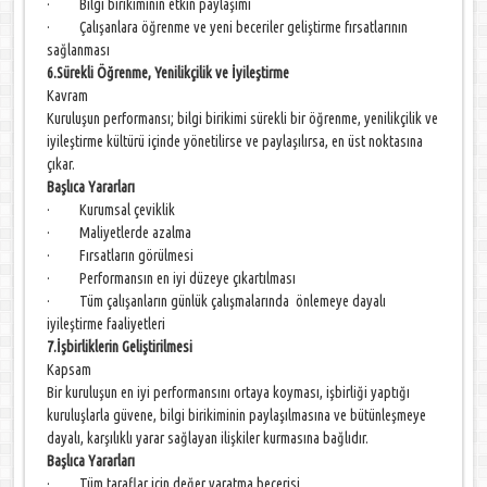
· Bilgi birikiminin etkin paylaşımı
· Çalışanlara öğrenme ve yeni beceriler geliştirme fırsatlarının
sağlanması
6.Sürekli Öğrenme, Yenilikçilik ve İyileştirme
Kavram
Kuruluşun performansı; bilgi birikimi sürekli bir öğrenme, yenilikçilik ve
iyileştirme kültürü içinde yönetilirse ve paylaşılırsa, en üst noktasına
çıkar.
Başlıca Yararları
· Kurumsal çeviklik
· Maliyetlerde azalma
· Fırsatların görülmesi
· Performansın en iyi düzeye çıkartılması
· Tüm çalışanların günlük çalışmalarında önlemeye dayalı
iyileştirme faaliyetleri
7.İşbirliklerin Geliştirilmesi
Kapsam
Bir kuruluşun en iyi performansını ortaya koyması, işbirliği yaptığı
kuruluşlarla güvene, bilgi birikiminin paylaşılmasına ve bütünleşmeye
dayalı, karşılıklı yarar sağlayan ilişkiler kurmasına bağlıdır.
Başlıca Yararları
· Tüm taraflar için değer yaratma becerisi