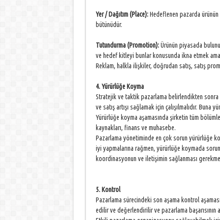
Yer / Dağıtım (Place):
Hedeflenen pazarda ürünün k
bütünüdür.
Tutundurma (Promotion):
Ürünün piyasada bulunurl
ve hedef kitleyi bunlar konusunda ikna etmek amacı
Reklam, halkla ilişkiler, doğrudan satış, satış pr
4. Yürürlüğe Koyma
Stratejik ve taktik pazarlama belirlendikten sonra a
ve satış artışı sağlamak için çalışılmalıdır. Buna y
Yürürlüğe koyma aşamasında şirketin tüm bölümleri
kaynakları, finans ve muhasebe.
Pazarlama yönetiminde en çok sorun yürürlüğe ko
iyi yapmalarına rağmen, yürürlüğe koymada sorunl
koordinasyonun ve iletişimin sağlanması gerekme
5. Kontrol
Pazarlama sürecindeki son aşama kontrol aşamasıd
edilir ve değerlendirilir ve pazarlama başarısının ar