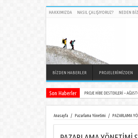
HAKKIMIZDA
NASIL ÇALIŞIYORUZ?
NEDEN BİZ
BİZDEN HABERLER
PROJELERİMİZDEN
Son Haberler
DÜNYA ÜLKELERİNDE NELER OLUYOR
PROJE HİBE DESTEKLERİ – AĞUSTO
Anasayfa
/
Pazarlama Yönetimi
/
PAZARLAMA YÖN
PAZARLAMA YÖNETİMİ S