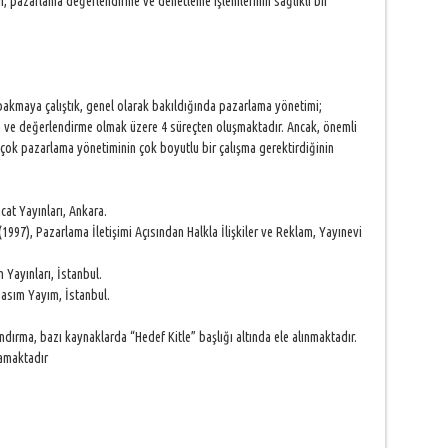
, pazarlama değerlendirme ve denetleme işlemlerinin sağlıklı bir
 bakmaya çalıştık, genel olarak bakıldığında pazarlama yönetimi;
ma ve değerlendirme olmak üzere 4 süreçten oluşmaktadır. Ancak, önemli
çok pazarlama yönetiminin çok boyutlu bir çalışma gerektirdiğinin
cat Yayınları, Ankara.
997), Pazarlama İletişimi Açısından Halkla İlişkiler ve Reklam, Yayınevi
 Yayınları, İstanbul.
Basım Yayım, İstanbul.
dırma, bazı kaynaklarda “Hedef Kitle” başlığı altında ele alınmaktadır.
mamaktadır