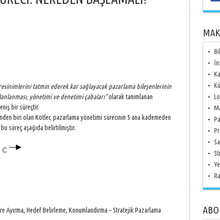
MAK
Bi
İn
Ka
Kü
resinimlerini tatmin ederek kar sağlayacak pazarlama bileşenlerinin
lanlanması, yönetimi ve denetimi çabaları”
olarak tanımlanan
Lo
iş bir süreçtir.
Ma
den biri olan Kotler, pazarlama yönetimi sürecinin 5 ana kademeden
Pa
u süreç aşağıda belirtilmiştir.
Pr
Sa
St
Ye
Ra
ABO
e Ayırma, Hedef Belirleme, Konumlandırma – Stratejik Pazarlama