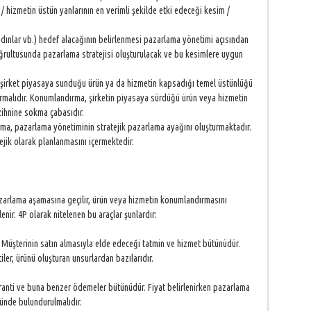
/ hizmetin üstün yanlarının en verimli şekilde etki edeceği kesim /
kadınlar vb.) hedef alacağının belirlenmesi pazarlama yönetimi açısından
oğrultusunda pazarlama stratejisi oluşturulacak ve bu kesimlere uygun
, şirket piyasaya sunduğu ürün ya da hizmetin kapsadığı temel üstünlüğü
dırmalıdır. Konumlandırma, şirketin piyasaya sürdüğü ürün veya hizmetin
n zihnine sokma çabasıdır.
ma, pazarlama yönetiminin stratejik pazarlama ayağını oluşturmaktadır.
jik olarak planlanmasını içermektedir.
azarlama aşamasına geçilir, ürün veya hizmetin konumlandırmasını
enir. 4P olarak nitelenen bu araçlar şunlardır:
. Müşterinin satın almasıyla elde edeceği tatmin ve hizmet bütünüdür.
iler, ürünü oluşturan unsurlardan bazılarıdır.
anti ve buna benzer ödemeler bütünüdür. Fiyat belirlenirken pazarlama
nünde bulundurulmalıdır.