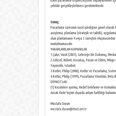
Etkili pazarlama organizasyonu sağlayabilmek için
şekilde gerçekleştirilmesi gerekmektedir.
Sonuç:
Pazarlama sürecinin nasıl işlediğine genel olarak
araştırma, planlama (stratejik ve taktik), uygula
olan planlamanın 4 veya 5 süreçten oluşmasından 
unutulmamasıdır.
YARARLANILAN KAYNAKLAR
1.Çakır, Vural (2001), Geleceğe Bir Dokunuş, Media
2.Göksel, Bülent, Kocabaş, Füsün ve Elden, Müge (1
Yayıncılık, İstanbul.
3.Kotler, Philip (2000), Kotler ve Pazarlama, Sistem
4.Kotler, Philip (1999), Pazarlama Yönetimi, Beta 
DİPNOTLAR:
(1) Kesimlere ayırma, Hedef belirleme ve Konumlan
Ancak ifade biçimi dışında anlam farklılığı bulun
Mustafa Duran
mustafa.duran@ttnet.net.tr