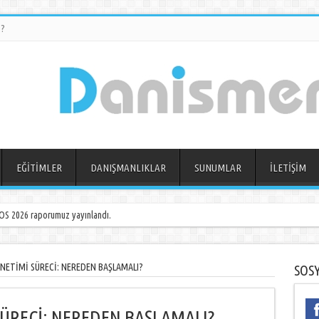
?
EĞİTİMLER
DANIŞMANLIKLAR
SUNUMLAR
İLETİŞİM
 ? SAYI 11 (OCAK-MAYIS 2026) adlı raporumuz yayınlandı.
S 2026 raporumuz yayınlandı.
ETİMİ SÜRECİ: NEREDEN BAŞLAMALI?
SOS
ÜRECİ: NEREDEN BAŞLAMALI?