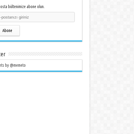
osta bültenimize abone olun.
Abone
ter
ets by @memeto