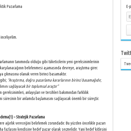
aktik Pazarlama
E-p
inceliyelim.
Twit
rlamanın tanımında olduğu gibi tüketicilerin yeni gereksinimlerinin
Twe
karşılanacağının belirlenmesi aşamasında devreye, araştırma girer.
ya çıkmasına olanak veren birinci basamaktır.
 gibi;
“Araştırma, doğru pazarlama kararlarının birinci basamağıdır,
lımını sağlayacak bir toplumsal araçtır”
ın gereksinimleri, anlayışları ve tercihleri bakımından farklılık
i sürecinin bir anlamda başlamasını sağlayacak önemli bir süreçtir.
dırma(1) – Stratejik Pazarlama
re ağırlık vereceğini belirlemek zorundadır. Bu yüzden öncelikle pazarı
 fazlasını kendisine hedef pazar olarak seçmelidir. Yani hedef kitlesini