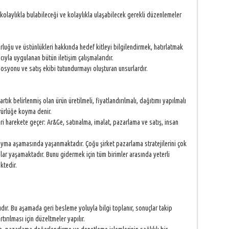
olaylıkla bulabileceği ve kolaylıkla ulaşabilecek gerekli düzenlemeler
uğu ve üstünlükleri hakkında hedef kitleyi bilgilendirmek, hatırlatmak
yla uygulanan bütün iletişim çalışmalarıdır.
omosyonu ve satış ekibi tutundurmayı oluşturan unsurlardır.
rtık belirlenmiş olan ürün üretilmeli, fiyatlandırılmalı, dağıtımı yapılmalı
ürürlüğe koyma denir.
 harekete geçer: Ar&Ge, satınalma, imalat, pazarlama ve satış, insan
yma aşamasında yaşanmaktadır. Çoğu şirket pazarlama stratejilerini çok
ar yaşamaktadır. Bunu gidermek için tüm birimler arasında yeterli
ktedir.
ır. Bu aşamada geri besleme yoluyla bilgi toplanır, sonuçlar takip
tırılması için düzeltmeler yapılır.