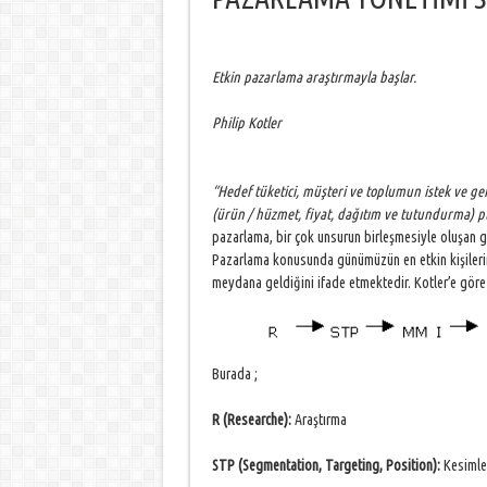
Etkin pazarlama araştırmayla başlar.
Philip Kotler
“Hedef tüketici, müşteri ve toplumun istek ve ge
(ürün / hüzmet, fiyat, dağıtım ve tutundurma) p
pazarlama, bir çok unsurun birleşmesiyle oluşan gen
Pazarlama konusunda günümüzün en etkin kişilerin
meydana geldiğini ifade etmektedir. Kotler’e göre b
Burada ;
R (Researche):
Araştırma
STP (Segmentation, Targeting, Position):
Kesimler