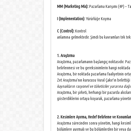
MM (Marketing Mix):
Pazarlama Karışımı (4P) – T
I (Implementation):
Yürürlüğe Koyma
C (Control):
Kontrol
anlamına gelmektedir. Şimdi bu kavramları tek tek 
1. Araştırma
Araştırma, pazarlamanın başlangıç noktasıdır. Paza
belirlenmesi ve bu gereksinimlerin hangi noktada 
Araştırma, bir noktada pazarlama faaliyetinin orta
Zet Araştırma’nın kurucusu Vural Çakır’ın belirttiği
kaynakların rasyonel ve tüketiciler yararına dağı
Araştırma, bir şirketi, herhangi bir pazarda alıcılar
gösterdiklerini ortaya koyarak, pazarlama yönetim
2. Kesimlere Ayırma, Hedef Belirleme ve Konumlan
Araştırma sürecinden sonra yönetim, hangi kesimle
bölümlere ayırmalı ve bu bölümlerden bir veya daha