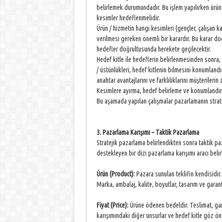
belirlemek durumundadır. Bu işlem yapılırken ürün 
kesimler hedeflenmelidir.
Ürün / hizmetin hangi kesimleri (gençler, çalışan 
verilmesi gereken önemli bir karardır. Bu karar d
hedefler doğrultusunda herekete geçilecektir.
Hedef kitle ile hedeflerin belirlenmesinden sonra
/ üstünlükleri, hedef kitlenin bilmesini konumlan
anahtar avantajlarını ve farklılıklarını müşterileri
Kesimlere ayırma, hedef belirleme ve konumlandır
Bu aşamada yapılan çalışmalar pazarlamanın strate
3. Pazarlama Karışımı – Taktik Pazarlama
Stratejik pazarlama belirlendikten sonra taktik p
destekleyen bir dizi pazarlama karışımı aracı belirl
Ürün (Product):
Pazara sunulan teklifin kendisidir
Marka, ambalaj, kalite, boyutlar, tasarım ve garant
Fiyat (Price):
Ürüne ödenen bedeldir. Teslimat, gar
karışımındaki diğer unsurlar ve hedef kitle göz ö