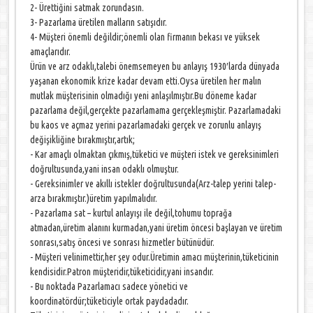
2- Ürettiğini satmak zorundasın.
3- Pazarlama üretilen malların satışıdır.
4- Müşteri önemli değildir;önemli olan firmanın bekası ve yüksek
amaçlarıdır.
Ürün ve arz odaklı,talebi önemsemeyen bu anlayış 1930′larda dünyada
yaşanan ekonomik krize kadar devam etti.Oysa üretilen her malın
mutlak müşterisinin olmadığı yeni anlaşılmıştır.Bu döneme kadar
pazarlama değil,gerçekte pazarlamama gerçekleşmiştir. Pazarlamadaki
bu kaos ve açmaz yerini pazarlamadaki gerçek ve zorunlu anlayış
değişikliğine bırakmıştır,artık;
- Kar amaçlı olmaktan çıkmış,tüketici ve müşteri istek ve gereksinimleri
doğrultusunda,yani insan odaklı olmuştur.
- Gereksinimler ve akıllı istekler doğrultusunda(Arz-talep yerini talep-
arza bırakmıştır.)üretim yapılmalıdır.
- Pazarlama sat – kurtul anlayışı ile değil,tohumu toprağa
atmadan,üretim alanını kurmadan,yani üretim öncesi başlayan ve üretim
sonrası,satış öncesi ve sonrası hizmetler bütünüdür.
- Müşteri velinimettir,her şey odur.Üretimin amacı müşterinin,tüketicinin
kendisidir.Patron müşteridir,tüketicidir,yani insandır.
- Bu noktada Pazarlamacı sadece yönetici ve
koordinatördür;tüketiciyle ortak paydadadır.