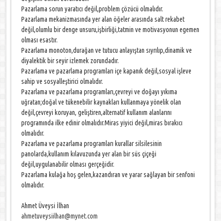
Pazarlama sorun yaratıcı değil,problem çözücü olmalıdır.
Pazarlama mekanizmasında yer alan öğeler arasında salt rekabet
değil,olumlu bir denge unsuru,işbirliği,tatmin ve motivasyonun egemen
olması esastır.
Pazarlama monoton,durağan ve tutucu anlayıştan sıyrılıp,dinamik ve
diyalektik bir seyir izlemek zorundadır.
Pazarlama ve pazarlama programları içe kapanık değil,sosyal işleve
sahip ve sosyalleştirici olmalıdır.
Pazarlama ve pazarlama programları,çevreyi ve doğayı yıkıma
uğratan;doğal ve tükenebilir kaynakları kullanmaya yönelik olan
değil,çevreyi koruyan, geliştiren,alternatif kullanım alanlarını
programında ilke edinir olmalıdır.Miras yiyici değil,miras bırakıcı
olmalıdır.
Pazarlama ve pazarlama programları kurallar silsilesinin
panolarda,kullanım kılavuzunda yer alan bir süs çiçeği
değil,uygulanabilir olması gerçeğidir.
Pazarlama kulağa hoş gelen,kazandıran ve yarar sağlayan bir senfoni
olmalıdır.
Ahmet Üveysi İlhan
ahmetuveysiilhan@mynet.com