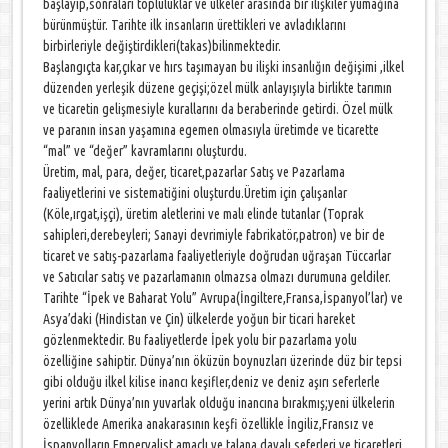
başlayıp,sonraları topluluklar ve ülkeler arasında bir ilişkiler yumağına
bürünmüştür. Tarihte ilk insanların ürettikleri ve avladıklarını
birbirleriyle değiştirdikleri(takas)bilinmektedir.
Başlangıçta kar,çıkar ve hırs taşımayan bu ilişki insanlığın değişimi ,ilkel
düzenden yerleşik düzene geçişi;özel mülk anlayışıyla birlikte tarımın
ve ticaretin gelişmesiyle kurallarını da beraberinde getirdi. Özel mülk
ve paranın insan yaşamına egemen olmasıyla üretimde ve ticarette
“mal” ve “değer” kavramlarını oluşturdu.
Üretim, mal, para, değer, ticaret,pazarlar Satış ve Pazarlama
faaliyetlerini ve sistematiğini oluşturdu.Üretim için çalışanlar
(Köle,ırgat,işçi), üretim aletlerini ve malı elinde tutanlar (Toprak
sahipleri,derebeyleri; Sanayi devrimiyle fabrikatör,patron) ve bir de
ticaret ve satış-pazarlama faaliyetleriyle doğrudan uğraşan Tüccarlar
ve Satıcılar satış ve pazarlamanın olmazsa olmazı durumuna geldiler.
Tarihte “İpek ve Baharat Yolu” Avrupa(İngiltere,Fransa,İspanyol’lar) ve
Asya’daki (Hindistan ve Çin) ülkelerde yoğun bir ticari hareket
gözlenmektedir. Bu faaliyetlerde İpek yolu bir pazarlama yolu
özelliğine sahiptir. Dünya’nın öküzün boynuzları üzerinde düz bir tepsi
gibi olduğu ilkel kilise inancı keşifler,deniz ve deniz aşırı seferlerle
yerini artık Dünya’nın yuvarlak olduğu inancına bırakmış;yeni ülkelerin
özelliklede Amerika anakarasının keşfi özellikle İngiliz,Fransız ve
İspanyolların Emperyalist amaçlı ve talana dayalı seferleri ve ticaretleri