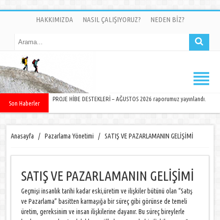
HAKKIMIZDA
NASIL ÇALIŞIYORUZ?
NEDEN BİZ?
PROJE HİBE DESTEKLERİ – AĞUSTOS 2026 raporumuz yayınlandı.
Son Haberler
Anasayfa
/
Pazarlama Yönetimi
/
SATIŞ VE PAZARLAMANIN GELİŞİMİ
SATIŞ VE PAZARLAMANIN GELİŞİMİ
Geçmişi insanlık tarihi kadar eski,üretim ve ilişkiler bütünü olan “Satış
ve Pazarlama” basitten karmaşığa bir süreç gibi görünse de temeli
üretim, gereksinim ve insan ilişkilerine dayanır. Bu süreç bireylerle