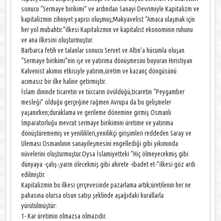
sonucu “Sermaye birikimi” ve ardından Sanayi Devrimiyle Kapitalizm ve
kapitalizmin zihniyet yapısı oluşmuş;Makyavelist “Amaca ulaşmak için
her yol mubahtır.”ilkesi Kapitalizmin ve kapitalist ekonominin ruhunu
ve ana ilkesini oluşturmuştur.
Barbarca fetih ve talanlar sonucu Servet ve Altın’a hücumla oluşan
“Sermaye birikimi”nin işe ve yatırıma dönüşmesini buyuran Hıristiyan
Kalvenist akımın etkisiyle yatırım,üretim ve kazanç döngüsünü
acımasız bir ilke haline getirmiştir.
İslam dininde ticaretin ve tüccarın övüldüğü,ticaretin “Peygamber
mesleği” olduğu gerçeğine rağmen Avrupa da bu gelişmeler
yaşanırken;duraklama ve gerileme dönemine girmiş Osmanlı
İmparatorluğu mevcut sermaye birikimini üretime ve yatırıma
dönüştürememiş ve yenilikleri,yenilikçi girişimleri reddeden Saray ve
Uleması Osmanlının sanayileşmesini engellediği gibi yıkımında
nüvelerini oluşturmuştur.Oysa İslamiyetteki “Hiç ölmeyecekmiş gibi
dünyaya -çalış-,yarın ölecekmiş gibi ahirete -ibadet et-”ilkesi göz ardı
edilmiştir.
Kapitalizmin bu ilkesi çerçevesinde pazarlama artık;üretilenin her ne
pahasına olursa olsun satışı şeklinde aşağıdaki kurallarla
yürütülmüştür:
1- Kar üretimin olmazsa olmazıdır.