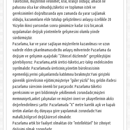
Tüketicinin, müşterinin velinimet, kral, kraliçe olduğu; amacın ne
pahasına olsa kar olmadığı,tüketici ve toplumun istek ve
gereksinimleri doğrultusunda aynı zamanda da yarar sağlamak
olduğu, kazanımların elde tutulup geliştirilmesi anlayışı özellikle 20
Yüzyılın ikinci yarısından sonra günümüze kadar özü bir,ancak
uygulamaları değişik yöntemlerle gelişmesini olumlu yönde
sürdürmüştür.
Pazarlama, kar ve yarar sağlayan müşterilerin kazanılması ve uzun
vadede elden çıkarılmamasıdır.Bu anlayış mihverinde Pazarlama da
değişim ve gelişimin aşağıdaki “Zihinsel düzlemde” gerçekleştiğini
görebiliyoruz. Pazarlama,artık üretici-tüketici,arz-talep endeksinden
sıyrılmalıdır. Pazarlamada üreticinin,yönetim bürokrasisinin
egemenliği,yerini çalışanlarında katılımına bırakmıştır.Yani girişteki
güvenlik görevlisinin eğitimi;müşteriye “güler yüzlü” hoş geldin ifadesi
pazarlama sürecinin önemli bir parçasıdır. Pazarlama tüketici
gereksinimi ve geri bildirimiyle şekillenmek zorundadır;müşteri
memnuniyeti,anket çalışmaları ve müşteri öneri ve şikayetlerinin akılcı
değerlendirilmesi şarttır. Pazarlamada “X” metre karelik açık ve kapalı
üretim alanları dış dünyaya göre yapılanmak zorundadır.Yani
mahalli,bölgesel değil,küresel olmalıdır.
Pazarlama artık bir faaliyet olmaktan öte “entellektüel” bir zihniyet
değişimi olmak zorundadır.