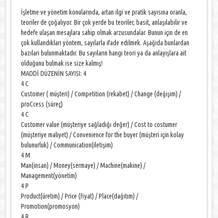
İşletme ve yönetim konularında, artan ilgi ve pratik sayısına oranla,
teoriler de çoğalıyor. Bir çok yerde bu teoriler, basit, anlaşılabilir ve
hedefe ulaşan mesajlara sahip olmak arzusundalar. Bunun için de en
çok kullandıkları yöntem, sayılarla ifade edilmek. Aşağıda bunlardan
bazıları bulunmaktadır. Bu sayıların hangi teori ya da anlayışlara ait
olduğunu bulmak ise size kalmış!
MADDİ DÜZENİN SAYISI: 4
4 C
Customer ( müşteri) / Competition (rekabet) / Change (değişim) /
proCcess (süreç)
4 C
Customer value (müşteriye sağladığı değer) / Cost to costumer
(müşteriye maliyet) / Convenience for the buyer (müşteri için kolay
bulunurluk) / Communication(iletişim)
4 M
Man(insan) / Money(sermaye) / Machine(makine) /
Management(yönetim)
4 P
Product(üretim) / Price (fiyat) / Place(dağıtım) /
Promotion(promosyon)
4 R