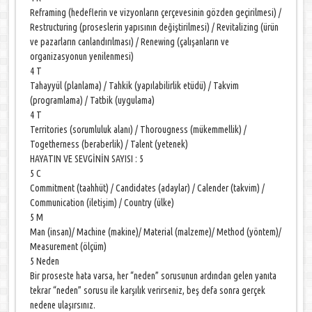
Reframing (hedeflerin ve vizyonların çerçevesinin gözden geçirilmesi) /
Restructuring (proseslerin yapısının değiştirilmesi) / Revitalizing (ürün
ve pazarların canlandırılması) / Renewing (çalışanların ve
organizasyonun yenilenmesi)
4 T
Tahayyül (planlama) / Tahkik (yapılabilirlik etüdü) / Takvim
(programlama) / Tatbik (uygulama)
4 T
Territories (sorumluluk alanı) / Thorougness (mükemmellik) /
Togetherness (beraberlik) / Talent (yetenek)
HAYATIN VE SEVGİNİN SAYISI : 5
5 C
Commitment (taahhüt) / Candidates (adaylar) / Calender (takvim) /
Communication (iletişim) / Country (ülke)
5 M
Man (insan)/ Machine (makine)/ Material (malzeme)/ Method (yöntem)/
Measurement (ölçüm)
5 Neden
Bir proseste hata varsa, her “neden” sorusunun ardından gelen yanıta
tekrar “neden” sorusu ile karşılık verirseniz, beş defa sonra gerçek
nedene ulaşırsınız.