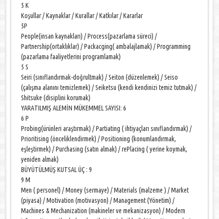
5 K
Koşullar / Kaynaklar / Kurallar / Katkılar / Kararlar
5P
People(insan kaynakları) / Process(pazarlama süreci) /
Partnership(ortaklıklar) / Packacging( ambalajlamak) / Programming
(pazarlama faaliyetlerini programlamak)
5 S
Seiri (sınıflandırmak-doğrultmak) / Seiton (düzenlemek) / Seiso
(çalışma alanını temizlemek) / Seiketsu (kendi kendinizi temiz tutmak) /
Shitsuke (disiplini korumak)
YARATILMIŞ ALEMİN MÜKEMMEL SAYISI: 6
6 P
Probing(ürünleri araştırmak) / Partiating ( ihtiyaçları sınıflandırmak) /
Prioritising (önceliklendirmek) / Positioning (konumlandırmak,
eşleştirmek) / Purchasing (satın almak) / rePlacing ( yerine koymak,
yeniden almak)
BÜYÜTÜLMÜŞ KUTSAL ÜÇ : 9
9 M
Men ( personel) / Money (sermaye) / Materials (malzeme ) / Market
(piyasa) / Motivation (motivasyon) / Management (Yönetim) /
Machines & Mechanization (makineler ve mekanizasyon) / Modern