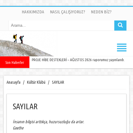
HAKKIMIZDA
NASIL ÇALIŞIYORUZ?
NEDEN BİZ?
PROJE HİBE DESTEKLERİ – AĞUSTOS 2026 raporumuz yayınlandı.
Son Haberler
Anasayfa
/
Kültür Klübü
/
SAYILAR
SAYILAR
İnsanın bilgisi arttıkça, huzursuzluğu da artar.
Goethe