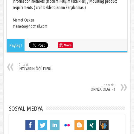
information methods (modern iletişim teknikleri) / Mounting product
requirements ( ürün beklentilerinin karşılanması)
Memet Özkan
memeto@hotmail.com
Paylaş !
Save
Önceki:
İHTİYARIN ÖĞÜTLERİ
Sonraki:
ÖRNEK OLAY - 1
SOSYAL MEDYA