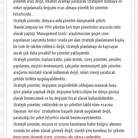
yönetim aracı değil, rekabet avantajı yaratacak stratejileri bulmaya ve
onları uygulamada değişimi esas almaya yönelik bir yönetim
felsefesidir…
Stratejik yönetim; dünyaca ünlü yönetim danışmanlık şirketi
‘Bain&Company’nin 1993 yılından beri tepe yöneticileri arasında rutin
olarak yaptığı ‘Management tools’ araştırmasının geçen sene
yayınlanan sayısında birinci sırada yer alan stratejik planlamanın başka
bir isim ile takdim edilmesi değil, stratejik planlamayı da kapsayan
ancak çok daha proaktif bir yönetim yaklaşımıdır…
Stratejik yönetim; toplam kalite, yalın üretim, süreç yönetimi, yeniden
yapılanma, müşteri memnuniyeti, çalışanlar memnuniyeti gibi yönetim
araçlarını müstakil olarak kullanmak değil, onları sinerji yaratacak
şekilde birlikte uygulayabilmektir…
Stratejik yönetim; değişimin öngörülebilir olduğuna inanarak buna
göre planlar yapmak değil, değişimin belirsizliğini bir dünya görüşü
olarak benimsemek ve bu değişimi fırsat olarak kullanabilmektir…
Stratejik yönetim; sektördeki en iyi şirketleri taklit etme esasına
dayanan ‘me-too’ stratejilerini başarılı olarak uygulamak değil,
yaratıcılığı bir şirket felsefesi olarak benimseyebilmektir…
Stratejik yönetim; misyon ve vizyon tanımlarını kalite belgesi almanın
zorunlu bir adımı olarak görmek değil, sürekli yeni kurulmuş bir şirketin
heyecanını duymak üzere, vizyona sıkı sıkıya sarılmaktır…