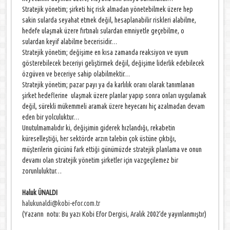
Stratejik yönetim; şirketi hiç risk almadan yönetebilmek üzere hep
sakin sularda seyahat etmek değil, hesaplanabilir riskleri alabilme,
hedefe ulaşmak üzere fırtınalı sulardan emniyetle geçebilme, o
sulardan keyif alabilme becerisidir…
Stratejik yönetim; değişime en kısa zamanda reaksiyon ve uyum
gösterebilecek beceriyi geliştirmek değil, değişime liderlik edebilecek
özgüven ve beceriye sahip olabilmektir…
Stratejik yönetim; pazar payı ya da karlılık oranı olarak tanımlanan
şirket hedeflerine ulaşmak üzere planlar yapıp sonra onları uygulamak
değil, sürekli mükemmeli aramak üzere heyecanı hiç azalmadan devam
eden bir yolculuktur…
Unutulmamalıdır ki, değişimin giderek hızlandığı, rekabetin
küreselleştiği, her sektörde arzın talebin çok üstüne çıktığı,
müşterilerin gücünü fark ettiği günümüzde stratejik planlama ve onun
devamı olan stratejik yönetim şirketler için vazgeçilemez bir
zorunluluktur…
Haluk ÜNALDI
halukunaldi@kobi-efor.com.tr
(Yazarın notu: Bu yazı Kobi Efor Dergisi, Aralık 2002’de yayınlanmıştır)