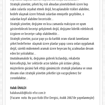
Stratejik yönetim; şirketi hiç risk almadan yönetebilmek üzere hep
sakin sularda seyahat etmek değil, hesaplanabilir riskleri alabilme,
hedefe ulaşmak üzere fırtınalı sulardan emniyetle geçebilme, o
sulardan keyif alabilme becerisidir…
Stratejik yönetim; değişime en kısa zamanda reaksiyon ve uyum
gösterebilecek beceriyi geliştirmek değil, değişime liderlik edebilecek
özgüven ve beceriye sahip olabilmektir…
Stratejik yönetim; pazar payı ya da karlılık oranı olarak tanımlanan
şirket hedeflerine ulaşmak üzere planlar yapıp sonra onları uygulamak
değil, sürekli mükemmeli aramak üzere heyecanı hiç azalmadan devam
eden bir yolculuktur…
Unutulmamalıdır ki, değişimin giderek hızlandığı, rekabetin
küreselleştiği, her sektörde arzın talebin çok üstüne çıktığı,
müşterilerin gücünü fark ettiği günümüzde stratejik planlama ve onun
devamı olan stratejik yönetim şirketler için vazgeçilemez bir
zorunluluktur…
Haluk ÜNALDI
halukunaldi@kobi-efor.com.tr
(Yazarın notu: Bu yazı Kobi Efor Dergisi, Aralık 2002’de yayınlanmıştır)