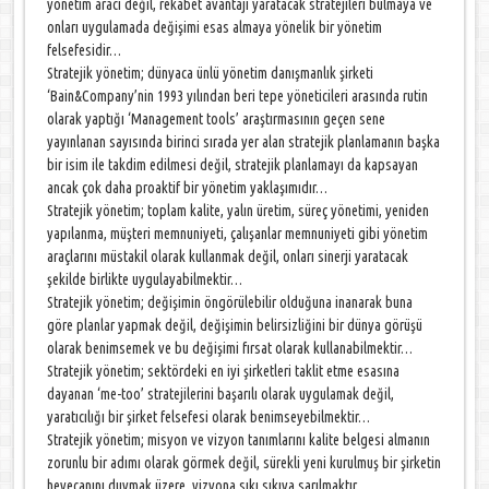
yönetim aracı değil, rekabet avantajı yaratacak stratejileri bulmaya ve
onları uygulamada değişimi esas almaya yönelik bir yönetim
felsefesidir…
Stratejik yönetim; dünyaca ünlü yönetim danışmanlık şirketi
‘Bain&Company’nin 1993 yılından beri tepe yöneticileri arasında rutin
olarak yaptığı ‘Management tools’ araştırmasının geçen sene
yayınlanan sayısında birinci sırada yer alan stratejik planlamanın başka
bir isim ile takdim edilmesi değil, stratejik planlamayı da kapsayan
ancak çok daha proaktif bir yönetim yaklaşımıdır…
Stratejik yönetim; toplam kalite, yalın üretim, süreç yönetimi, yeniden
yapılanma, müşteri memnuniyeti, çalışanlar memnuniyeti gibi yönetim
araçlarını müstakil olarak kullanmak değil, onları sinerji yaratacak
şekilde birlikte uygulayabilmektir…
Stratejik yönetim; değişimin öngörülebilir olduğuna inanarak buna
göre planlar yapmak değil, değişimin belirsizliğini bir dünya görüşü
olarak benimsemek ve bu değişimi fırsat olarak kullanabilmektir…
Stratejik yönetim; sektördeki en iyi şirketleri taklit etme esasına
dayanan ‘me-too’ stratejilerini başarılı olarak uygulamak değil,
yaratıcılığı bir şirket felsefesi olarak benimseyebilmektir…
Stratejik yönetim; misyon ve vizyon tanımlarını kalite belgesi almanın
zorunlu bir adımı olarak görmek değil, sürekli yeni kurulmuş bir şirketin
heyecanını duymak üzere, vizyona sıkı sıkıya sarılmaktır…