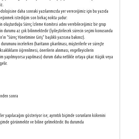
iz.
todolojisine daha sonraki yazılarımızda yer vereceğimiz için bu yazıda
değinmek istediğim son birkaç nokta şudur:
rin oluşturduğu Süreç İzleme Komitesi adını verebileceğimiz bir grup
ecin durumu az çok bilinmektedir (İyileştirilecek sürecin seçimi konusunda
n “Süreç Yönetimine Giriş” başlıklı yazısına bakınız).
 durumunu incelerken (haritanın çıkarılması, müşterilerle ve süreçte
ksaklıkların öğrenilmesi, önerilerin alınması, engelleyicilerin
üm yapılmıyorsa yapılması) durum daha netlikle ortaya çıkar. Küçük veya
elir.
sinden sonra
r yapılacağını gösteriyor ise; ayrıntılı biçimde sorunların kökenini
biçimde görünmekte ve biline gelmektedir. Bu durumda