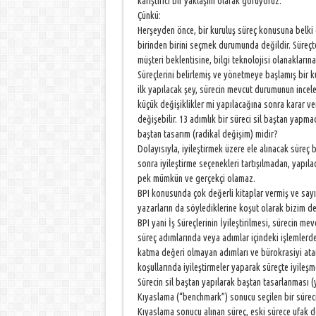
karıştırıcı bir yaklaşım olarak görüyoruz.
Çünkü:
Herşeyden önce, bir kuruluş süreç konusuna belki 
birinden birini seçmek durumunda değildir. Süreçte
müşteri beklentisine, bilgi teknolojisi olanakların
Süreçlerini belirlemiş ve yönetmeye başlamış bir kur
ilk yapılacak şey, sürecin mevcut durumunun incel
küçük değişiklikler mi yapılacağına sonra karar ve
değişebilir. 13 adımlık bir süreci sil baştan yapma
baştan tasarım (radikal değişim) midir?
Dolayısıyla, iyileştirmek üzere ele alınacak süreç 
sonra iyileştirme seçenekleri tartışılmadan, yapı
pek mümkün ve gerçekçi olamaz.
BPI konusunda çok değerli kitaplar vermiş ve say
yazarların da söylediklerine koşut olarak bizim 
BPI yani İş Süreçlerinin İyileştirilmesi, sürecin 
süreç adımlarında veya adımlar içindeki işlemlerde
katma değeri olmayan adımları ve bürokrasiyi atara
koşullarında iyileştirmeler yaparak süreçte iyileş
Sürecin sil baştan yapılarak baştan tasarlanması 
Kıyaslama (“benchmark”) sonucu seçilen bir süre
Kıyaslama sonucu alınan süreç, eski sürece ufak de