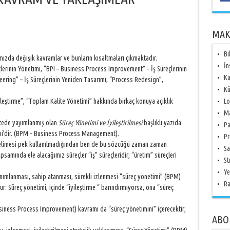
MAK
Bi
ımızda değişik kavramlar ve bunların kısaltmaları çıkmaktadır.
İn
rinin Yönetimi, “BPI – Business Process Improvement” – İş Süreçlerinin
Ka
eering” – İş Süreçlerinin Yeniden Tasarımı, “Process Redesign”,
Kü
ileştirme”, “Toplam Kalite Yönetimi” hakkında birkaç konuya açıklık
Lo
Ma
itede yayımlanmış olan
Süreç Yönetimi ve İyileştirilmesi
başlıklı yazıda
Pa
imi’dir. (BPM – Business Process Management).
Pr
kelimesi pek kullanılmadığından ben de bu sözcüğü zaman zaman
Sa
psamında ele alacağımız süreçler “iş” süreçleridir; “üretim” süreçleri
St
Ye
tanımlanması, sahip atanması, sürekli izlenmesi “süreç yönetimi” (BPM)
Ra
ur: Süreç yönetimi, içinde “iyileştirme “ barındırmıyorsa, ona “süreç
siness Process Improvement) kavramı da “süreç yönetimini” içerecektir;
ABO