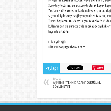
İyileştirme kademeli (küçük) veya sıçramalı (radikal
Sürekli iyileştirme, süreç sürekli olarak küçük küçü
Toplam Kalite Yönetimi kademeli ve sıçramalı deği
Sıçramalı iyileşmeyi sağlayan yeniden tasarım, mut
“BPR’ı başlatan, BPR’a yol açan, teknoloji’dir” de
kullanmadan da süreçte öyle radikal değişiklikler 
biçimde artabilir.
Filiz Eyüboğlu
filiz.eyuboglu@isbank.net.tr
Paylaş !
Save
Önceki:
ANNEME “TEKNİK ADAM” OLDUĞUMU
SÖYLEMEYİN!