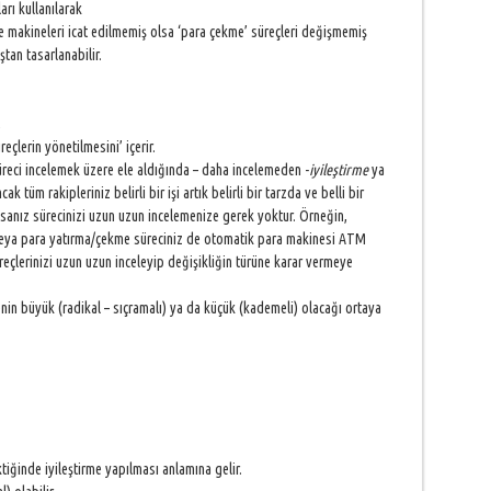
arı kullanılarak
e makineleri icat edilmemiş olsa ‘para çekme’ süreçleri değişmemiş
tan tasarlanabilir.
,
reçlerin yönetilmesini’ içerir.
üreci incelemek üzere ele aldığında – daha incelemeden -
iyileştirme
ya
 tüm rakipleriniz belirli bir işi artık belirli bir tarzda ve belli bir
ysanız sürecinizi uzun uzun incelemenize gerek yoktur. Örneğin,
 veya para yatırma/çekme süreciniz de otomatik para makinesi ATM
eçlerinizi uzun uzun inceleyip değişikliğin türüne karar vermeye
enin büyük (radikal – sıçramalı) ya da küçük (kademeli) olacağı ortaya
tiğinde iyileştirme yapılması anlamına gelir.