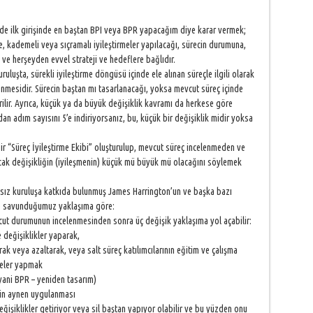
de ilk girişinde en baştan BPI veya BPR yapacağım diye karar vermek;
, kademeli veya sıçramalı iyileştirmeler yapılacağı, sürecin durumuna,
a ve herşeyden evvel strateji ve hedeflere bağlıdır.
uluşta, sürekli iyileştirme döngüsü içinde ele alınan süreçle ilgili olarak
enmesidir. Sürecin baştan mı tasarlanacağı, yoksa mevcut süreç içinde
rilir. Ayrıca, küçük ya da büyük değişiklik kavramı da herkese göre
dan adım sayısını 5’e indiriyorsanız, bu, küçük bir değişiklik midir yoksa
bir “Süreç İyileştirme Ekibi” oluşturulup, mevcut süreç incelenmeden ve
lacak değişikliğin (iyileşmenin) küçük mü büyük mü olacağını söylemek
ısız kuruluşa katkıda bulunmuş James Harrington’un ve başka bazı
de savunduğumuz yaklaşıma göre:
mevcut durumunun incelenmesinden sonra üç değişik yaklaşıma yol açabilir:
 değişiklikler yaparak,
k veya azaltarak, veya salt süreç katılımcılarının eğitim ve çalışma
meler yapmak
(yani BPR – yeniden tasarım)
cin aynen uygulanması
ğişiklikler getiriyor veya sil baştan yapıyor olabilir ve bu yüzden onu