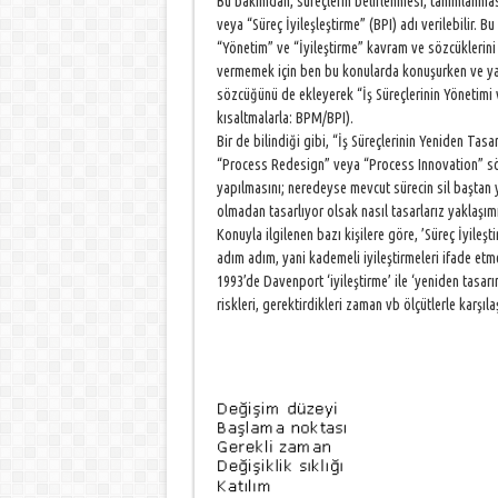
Bu bakımdan, süreçlerin belirlenmesi, tanımlanması
veya “Süreç İyileşleştirme” (BPI) adı verilebilir. 
“Yönetim” ve “İyileştirme” kavram ve sözcüklerini 
vermemek için ben bu konularda konuşurken ve yaz
sözcüğünü de ekleyerek “İş Süreçlerinin Yönetimi v
kısaltmalarla: BPM/BPI).
Bir de bilindiği gibi, “İş Süreçlerinin Yeniden Ta
“Process Redesign” veya “Process Innovation” sözc
yapılmasını; neredeyse mevcut sürecin sil baştan ya
olmadan tasarlıyor olsak nasıl tasarlarız yaklaşı
Konuyla ilgilenen bazı kişilere göre, ’Süreç İyileşt
adım adım, yani kademeli iyileştirmeleri ifade etm
1993’de Davenport ‘iyileştirme’ ile ‘yeniden tasarı
riskleri, gerektirdikleri zaman vb ölçütlerle karşılaş