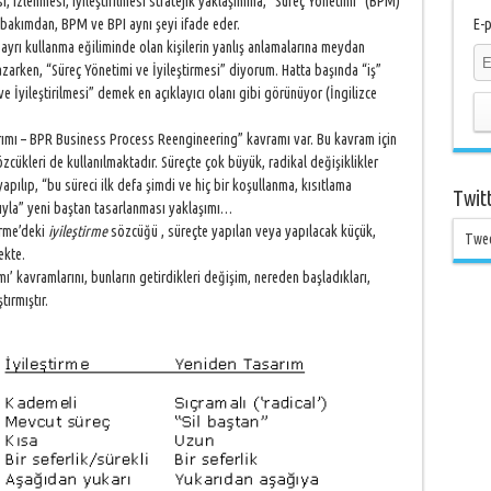
, izlenmesi, iyileştirilmesi stratejik yaklaşımına, “Süreç Yönetimi” (BPM)
Bu bakımdan, BPM ve BPI aynı şeyi ifade eder.
E-p
ayrı kullanma eğiliminde olan kişilerin yanlış anlamalarına meydan
arken, “Süreç Yönetimi ve İyileştirmesi” diyorum. Hatta başında “iş”
e İyileştirilmesi” demek en açıklayıcı olanı gibi görünüyor (İngilizce
sarımı – BPR Business Process Reengineering” kavramı var. Bu kavram için
ükleri de kullanılmaktadır. Süreçte çok büyük, radikal değişiklikler
pılıp, “bu süreci ilk defa şimdi ve hiç bir koşullanma, kısıtlama
Twit
mıyla” yeni baştan tasarlanması yaklaşımı…
irme’deki
iyileştirme
sözcüğü , süreçte yapılan veya yapılacak küçük,
Twe
ekte.
mı’ kavramlarını, bunların getirdikleri değişim, nereden başladıkları,
tırmıştır.