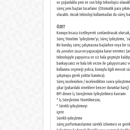
ve çoğunlukla yeni ve son bilgi teknolojisi olanakl
süreç yeni baştan tasarlanır. (Otomatik para çekm
olacaktı. Ancak teknoloji kullanmadan da süreç baş
ÖZET
Konuyu kısaca özetleyerek sonlandıracak olursak
Süreç Yönetimi ‘iyileştirme’yi, Süreç İyileştirme, ‘sü
Bir kuruluş süreç çalışmasına başlarken veya bir s
da
yeniden tasarım
yapacağına karar veremez (ancak
teknolojiyle yapıyorsa ve siz hala geçmişte kaldı
bankaysanız ve hala tek vezne ile çalışıyorsanız
kullanma seçeneği yoksa, konuyla ilgili mevcut sür
çalışmaya gerek yoktur kanımca).
Süreç incelenirken / incelendikten sonra iyileştirm
çıkar (yukardaki örneklere benzer durumlar hariç)
BPI denen İş Süreçlerinin İyileştirilmesi kavramı
* İş Süreçlerinin Yönetilmesini,
* Sürekli iyileştirmeyi
içerir.
Sürekli iyileştirme
süreç performanslarının sürekli izlenmesi ve gerek