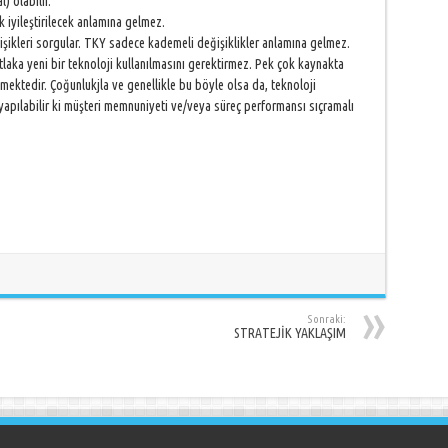
) olabilir.
k iyileştirilecek anlamına gelmez.
şikleri sorgular. TKY sadece kademeli değişiklikler anlamına gelmez.
laka yeni bir teknoloji kullanılmasını gerektirmez. Pek çok kaynakta
nmektedir. Çoğunlukjla ve genellikle bu böyle olsa da, teknoloji
yapılabilir ki müşteri memnuniyeti ve/veya süreç performansı sıçramalı
Sonraki:
STRATEJİK YAKLAŞIM