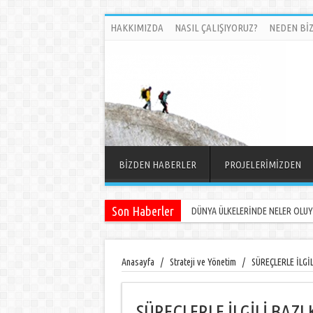
HAKKIMIZDA
NASIL ÇALIŞIYORUZ?
NEDEN BİZ
BİZDEN HABERLER
PROJELERİMİZDEN
Son Haberler
DÜNYA ÜLKELERİNDE NELER OLUYOR
Anasayfa
/
Strateji ve Yönetim
/
SÜREÇLERLE İLGİ
SÜREÇLERLE İLGİLİ BAZ