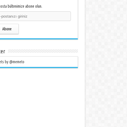
osta bültenimize abone olun.
Abone
ter
ets by @memeto