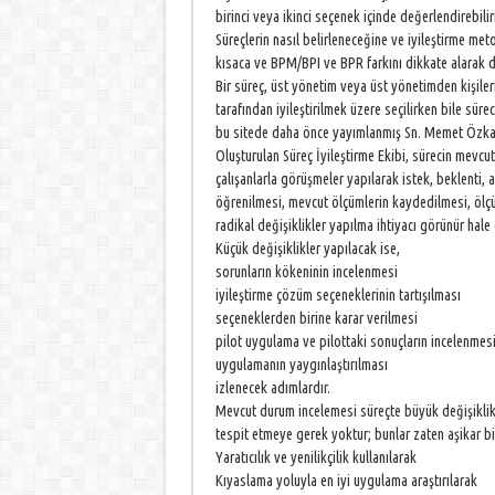
birinci veya ikinci seçenek içinde değerlendirebilir
Süreçlerin nasıl belirleneceğine ve iyileştirme me
kısaca ve BPM/BPI ve BPR farkını dikkate alarak 
Bir süreç, üst yönetim veya üst yönetimden kişile
tarafından iyileştirilmek üzere seçilirken bile sür
bu sitede daha önce yayımlanmış Sn. Memet Özkan’ı
Oluşturulan Süreç İyileştirme Ekibi, sürecin mevcut
çalışanlarla görüşmeler yapılarak istek, beklenti, a
öğrenilmesi, mevcut ölçümlerin kaydedilmesi, ölç
radikal değişiklikler yapılma ihtiyacı görünür hale g
Küçük değişiklikler yapılacak ise,
sorunların kökeninin incelenmesi
iyileştirme çözüm seçeneklerinin tartışılması
seçeneklerden birine karar verilmesi
pilot uygulama ve pilottaki sonuçların incelenme
uygulamanın yaygınlaştırılması
izlenecek adımlardır.
Mevcut durum incelemesi süreçte büyük değişiklikle
tespit etmeye gerek yoktur; bunlar zaten aşikar 
Yaratıcılık ve yenilikçilik kullanılarak
Kıyaslama yoluyla en iyi uygulama araştırılarak