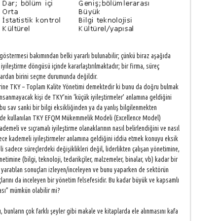
 göstermesi bakımından belki yararlı bulunabilir; çünkü biraz aşağıda
iyileştirme döngüsü içinde kararlaştırılmaktadır; bir firma, süreç
lardan birini seçme durumunda değildir.
yerine TKY – Toplam Kalite Yönetimi demektedir ki bunu da doğru bulmak
sanmayacak kişi de TKY’nin ‘küçük iyileştirmeler’ anlamına geldiğini
 sav sanki bir bilgi eksikliğinden ya da yanlış bilgilenmekten
ye’de kullanılan TKY EFQM Mükemmelik Modeli (Excellence Model)
ademeli ve sıçramalı iyileştirme olanaklarının nasıl belirlendiğini ve nasıl
ece kademeli iyileştirmeler anlamına geldiğini iddia etmek konuyu eksik
i sadece süreçlerdeki değişiklikleri değil, liderlikten çalışan yönetimine,
etimine (bilgi, teknoloji, tedarikçiler, malzemeler, binalar, vb) kadar bir
a yaratılan sonuçları izleyen/inceleyen ve bunu yaparken de sektörün
çlarını da inceleyen bir yönetim felsefesidir. Bu kadar büyük ve kapsamlı
ası” mümkün olabilir mi?
, bunların çok farklı şeyler gibi makale ve kitaplarda ele alınmasını kafa