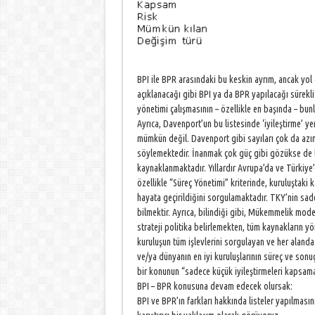
BPI ile BPR arasındaki bu keskin ayrım, ancak yol
açıklanacağı gibi BPI ya da BPR yapılacağı sürekli 
yönetimi çalışmasının – özellikle en başında – bun
Ayrıca, Davenport’un bu listesinde ‘iyileştirme’ 
mümkün değil. Davenport gibi sayıları çok da azım
söylemektedir. İnanmak çok güç gibi gözükse de bu
kaynaklanmaktadır. Yıllardır Avrupa’da ve Türki
özellikle “Süreç Yönetimi” kriterinde, kuruluştaki k
hayata geçirildiğini sorgulamaktadır. TKY’nin sad
bilmektir. Ayrıca, bilindiği gibi, Mükemmelik model
strateji politika belirlemekten, tüm kaynakların yön
kuruluşun tüm işlevlerini sorgulayan ve her aland
ve/ya dünyanın en iyi kuruluşlarının süreç ve sonu
bir konunun “sadece küçük iyileştirmeleri kapsam
BPI – BPR konusuna devam edecek olursak:
BPI ve BPR’ın farkları hakkında listeler yapılmasını