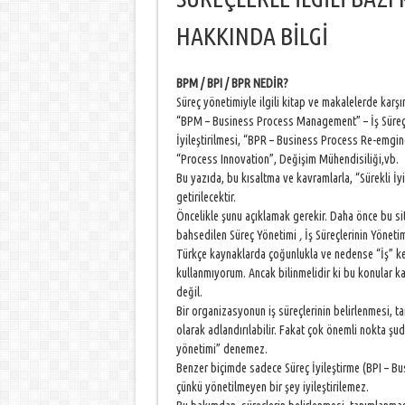
HAKKINDA BİLGİ
BPM / BPI / BPR NEDİR?
Süreç yönetimiyle ilgili kitap ve makalelerde karş
“BPM – Business Process Management” – İş Süreçle
İyileştirilmesi, “BPR – Business Process Re-emgin
“Process Innovation”, Değişim Mühendisiliği,vb.
Bu yazıda, bu kısaltma ve kavramlarla, “Sürekli İy
getirilecektir.
Öncelikle şunu açıklamak gerekir. Daha önce bu s
bahsedilen Süreç Yönetimi
,
İş Süreçlerinin Yönet
Türkçe kaynaklarda çoğunlukla ve nedense “İş” 
kullanmıyorum. Ancak bilinmelidir ki bu konular ka
değil.
Bir organizasyonun iş süreçlerinin belirlenmesi, 
olarak adlandırılabilir. Fakat çok önemli nokta şud
yönetimi” denemez.
Benzer biçimde sadece Süreç İyileştirme (BPI – Bu
çünkü yönetilmeyen bir şey iyileştirilemez.