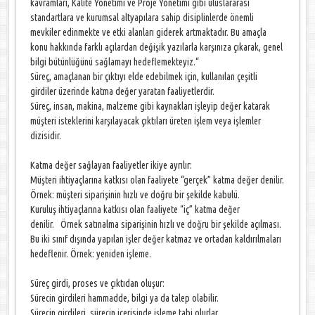
kavramları, Kalite Yönetimi ve Proje Yönetimi gibi uluslararası
standartlara ve kurumsal altyapılara sahip disiplinlerde önemli
mevkiler edinmekte ve etki alanları giderek artmaktadır. Bu amaçla
konu hakkında farklı açılardan değişik yazılarla karşınıza çıkarak, genel
bilgi bütünlüğünü sağlamayı hedeflemekteyiz.“
Süreç, amaçlanan bir çıktıyı elde edebilmek için, kullanılan çeşitli
girdiler üzerinde katma değer yaratan faaliyetlerdir.
Süreç, insan, makina, malzeme gibi kaynakları işleyip değer katarak
müşteri isteklerini karşılayacak çıktıları üreten işlem veya işlemler
dizisidir.
Katma değer sağlayan faaliyetler ikiye ayrılır:
Müşteri ihtiyaçlarına katkısı olan faaliyete “gerçek” katma değer denilir.
Örnek: müşteri siparişinin hızlı ve doğru bir şekilde kabulü.
Kuruluş ihtiyaçlarına katkısı olan faaliyete “iç” katma değer
denilir. Örnek satınalma siparişinin hızlı ve doğru bir şekilde açılması.
Bu iki sınıf dışında yapılan işler değer katmaz ve ortadan kaldırılmaları
hedeflenir. Örnek: yeniden işleme.
Süreç girdi, proses ve çıktıdan oluşur:
Sürecin girdileri hammadde, bilgi ya da talep olabilir.
Sürecin girdileri, sürecin içerisinde işleme tabi olurlar.