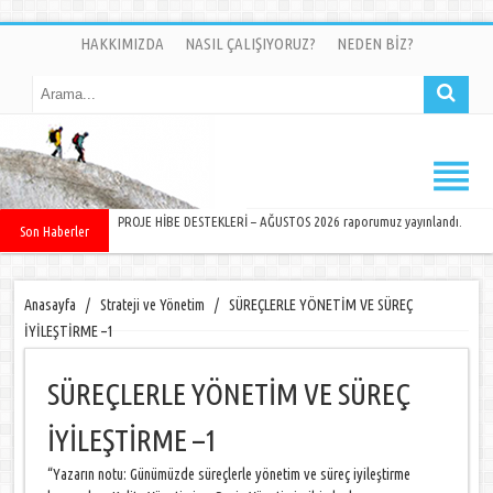
HAKKIMIZDA
NASIL ÇALIŞIYORUZ?
NEDEN BİZ?
PROJE HİBE DESTEKLERİ – AĞUSTOS 2026 raporumuz yayınlandı.
Son Haberler
Anasayfa
/
Strateji ve Yönetim
/
SÜREÇLERLE YÖNETİM VE SÜREÇ
İYİLEŞTİRME –1
SÜREÇLERLE YÖNETİM VE SÜREÇ
İYİLEŞTİRME –1
“Yazarın notu: Günümüzde süreçlerle yönetim ve süreç iyileştirme