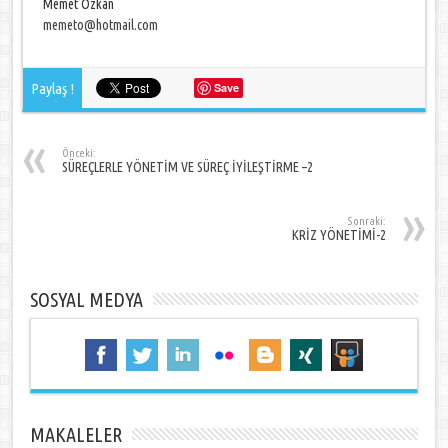
Memet Özkan
memeto@hotmail.com
Paylaş !
Save
Önceki:
SÜREÇLERLE YÖNETİM VE SÜREÇ İYİLEŞTİRME –2
Sonraki:
KRİZ YÖNETİMİ-2
SOSYAL MEDYA
MAKALELER