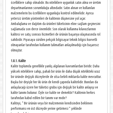
özelliklere sahip olmalıdır. Bu niteliklere uygunluk satın alma ve üretim
departmanlarının sorumluluğu altındadır. Satın alınan ve kullanılan
malzemelerin bu özelliklere uygunluğu kontrol edilmelidir. Ayrıca
yetersiz üretim yöntemleri de kalitenin düşmesine yol açar.
Ambalajlama ve dağıtım da ürünleri tüketicinin eline sağlam geçmesini
sağlamada son derce önemlidir. Son olarak kullanma kılavuzlarının
kalitesi ve satış sonrası hizmetleri de ürünün başarıya ulaşmasında rol
sahibidir. Piyasaya sürülen pekçok bilgisayar teknik bilgisi kuvvetli
olmayanlar tarafından kullanım talimatları anlaşılmadığı için başarısız
olmuştur.
1.8.1. Kalite
Kalite toplumda genellikle yanlış algılanan kavramlardan biridir. Daha
yüksek niteliklere sahip, pahalı bir ürün ile daha düşük nitelikteki ucuz
bir üründe değişik düzeylerde de olsa belirli miktarda kalite mevcuttur.
Başka bir deyişle her iki ürün de kendi çapında kalitelidir. Bundan da
anlaşılacağı üzere her tüketici grubu için değişik bir kalite anlayışı ve
kalite tanımı bulunur. Öyle ise kalite ne demektir? Kalitenin herkes
tarafından kabul edilen bir tanımı var mıdır?
Kaliteyi, “ Bir ürünün veya bir malzemenin kendisinden beklenen
performansı en üst düzeyde yerine getirmesi ” şeklinde