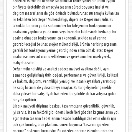
hedefleri vardır. Bu nedenle tasarımcılar fonksiyonel bir ürünü uygun
bir fiyata üretebilmek amacıyla tasarım süreci boyunca imalat ve
dağıtım masraflarını da göz önünde bulundururlar. Bu amaçla kullanılan
iki teknikten biri Değer Mühendisliği, diğeri ise Değer Analizidir. Bu
teknikler bir ürün ya da sistemin her bir bileşeninin fonksiyonunun
analizinin yapılması ya da ürün veya hizmetin kalitesinde herhangi bir
azalma olmadan fonksiyonun en ekonomik şekilde nasıl yerine
getirebileceğini belirler. Değer mühendisliği, ürünün her bir parçasının
gerekli bir fonksiyonu yerine getirdiğinden emin olmak ister. Değer
analizi ise, mevcut ürün özelliklerini ve gereksinimleri inceleyerek,
maliyet azaltır.
Değer mühendisliği ve analizi sadece maliyet azaltma değil, aynı
zamanda geliştirilmiş ürün değeri, performansı ve güvenilirliği, kalitesi
ve bakımı, dağıtımı, verimliliği, yeniliği ve insan kaynakları yaratıcılığı
ile satış hacmini de yükseltmeyi amaçlar. Bu tür gelişmeler genelde
daha yüksek bir satış fiyatı hak eden, bu şekilde de kar artışına giden
bir yola götürür.
Sık sık maliyeti düşürme baskısı, tasarımcıların güvenilirlik, güvenlik,
iyi servis, insan faktörü gibi önemli hedefleri gözden kaçırmalarına yol
açar. Bütün tasarım hedeflerinin hesaba katıldığından emin olmak için
pek çok kuruluş, ürün planlama süreci boyunca “tasarımı gözden
geçirme” sistemini kurmuştur. Bu gözden geçirme işlemleri önceden