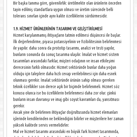
Bir başka tanıma göre, güvenilirlik: üretilmekte olan ürünlerin önceden
tayin edilmiş standartlara uygun olması ve üretim sürecinde belli
tolerans sınırlan içinde aynı kalite özelliklerini sürdürmesidir.
1.9. HİZMET ÜRÜNLERİNİN TASARIMI VE GELİŞTİRİLMESİ
Hizmet karşılanmamış ihtiyaçların tatmin edilmesi düşüncesi ile başlar.
İlk değerlendirme, piyasa potansiyelinin ve fızibilitesinin belirlenmesi
ile yapılır. daha sonra da prototip tasarımı, analizi ve testi yapılır,
bunların sonunda da sonuç tasarıma ulaşılır. İmalat ve hizmet sistem
tasarımları arasındaki farklar, müşteri odağının ve insan etkileşimi
derecesinin farklı olmasıdır. Hizmet sektöründe bunlar daha yoğun
olduğu için taleplere daha hızlı cevap verilebilmesi için daha esnek
olunması gerekir. İmalat sektöründe ürünün sahip olması gereken
teknik özellikler son derece açık bir biçimde belirlenmeli. Hizmet söz
konusu olunca ise bu özelliklerin belirlenmesi daha zor olur. çünkü
bunların insan davranışı ve imaj gibi soyut kavramları da, yansıtması
gerekir.
Ancak yine de belirlenen ihtiyaçlar doğrultusunda hizmet elemanları
işlerinde kendilerinden ne beklendiğini bilirler ve müşterilere her zaman
yüksek kalitede servis vermelidirler.
Mal ve hizmet tasarımı arasındaki en büyük fark hizmet tasarımında,