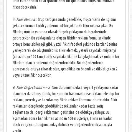
ürün kategorisini nasıl gördüklerini bir gün bilmek ihtiyacını mutlaka
hissedeceksiniz.
5. Fikir Elemek :
G
rup tartışmasında genellikle, müşterilerin de ilgisini
çekecek ürünün farklı yönlerine ait birçok farklı fikir ortaya çıkar. Bu
fikirler, ürünün yararına olacak birçok yaklaşımı da beraberinde
getirecektir. Bu yaklaşımlarla oluşan fikirler reklam formu şeklinde
ortaya konulabileceği gibi, yazılı fikir ifadeleri şeklinde kartlar üzerine
yerleştirerek de oluşturulabilir. Fikir elemek, yeterli sayıdaki müşteriyi
(en azından 100 tane) belli sayıdaki fikir ile karşılaştırmak ve onların bu
fikirlere olan tepkilerini değerlendirmektir. Bu değerlendirme
sonrasında ortaya çıkacak olan, genellikle en önemli ve dikkat çeken 2
veya 3 tane fikir olacaktır.
6. Fikir Değerlendirmesi :
Son durumumuzda 2 veya 3 yaklaşıma
kadar
alanımızı daraltmış olduk, bir sonraki basamakta ise reklamı ele alıp bu
reklamı, neredeyse hazırlanmış fikrin reklam formuna oturtmaktır. Fikir
reklamları dergilerde gördüğünüz reklamlar kadar fazla satış
sağlamasa da, dergi reklamının getirisine de oldukça yaklaşır. Bu
aşamadan sonra her fikir en azından 100 müşteriye, fikrin ne kadar
etkili ve çekici olduğunu anlayabilmek ve değerlendirmek amacıyla
verilir.