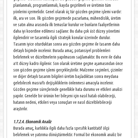
planlanmalı, programlanmalı, kayda geçirilmeli ve üretimin tüm
yönlerini içermelidir. Genel olarak üç tür gözden geçirme işlemi vardır:
ilk, ara ve son. İlk gözden geçirmede pazarlama, mühendislik, üretim
ve satın alma arasında ilk temaslar kurulur ve bunların faaliyetlerinin
daha iyi koordine edilmesi sağlanır. Bu daha çok üst düzey yönetimi
ilgilendirir ve tasarımla ilgili stratejik konular üzerinde durulur.
Tasarım iyice oturduktan sonra ara gözden geçirme ile tasarım daha
detaylı biçimde incelenir. Burada amaç, potansiyel problemleri
belirlemek ve düzeltmelerin yapılmasını sağlamaktır. Bu evre ile daha
a1t düzey kadro ilgilenir. Son olarak üretime geçme aşamasından önce
son gözden geçirme işlemi gerçekleştirilir. Malzeme seçimleri, çizimler
ve diğer detaylı tasarım bilgileri üretim başladıktan sonra meydana
gelebilecek masraflı değişikliklerin önlenmesi amacıyla incelenir.
Gözden geçirme süreçlerinde genellikle hata durumu ve etkileri analizi
yapılır. Genelde bir ürünün her bileşeni için nasıl hatalı olabileceği,
hatanın nedeni, etkileri veya sonuçları ve nasıl düzeltilebileceği
araştırılır.
1.7.2.4. Ekonomik Analiz
Burada amaç, karlılıkla ilgili daha fazla spesifık kantitatif ölçü
belirlemek ve yatırıma dönüştürmektir. Formal bir ekonomik analiz bir