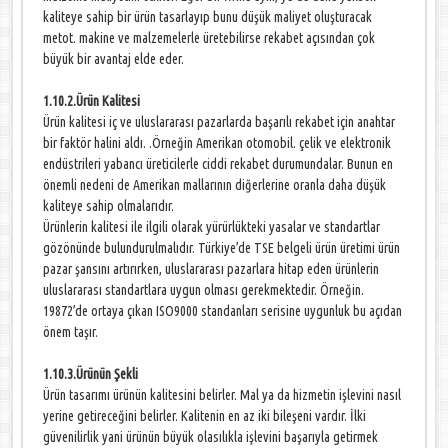
kaliteye sahip bir ürün tasarlayıp bunu düşük maliyet oluşturacak
metot. makine ve malzemelerle üretebilirse rekabet açısından çok
büyük bir avantaj elde eder.
1.10.2.Ürün Kalitesi
Ürün kalitesi iç ve uluslararası pazarlarda başarılı rekabet için anahtar
bir faktör halini aldı. .Örneğin Amerikan otomobil. çelik ve elektronik
endüstrileri yabancı üreticilerle ciddi rekabet durumundalar. Bunun en
önemli nedeni de Amerikan mallarının diğerlerine oranla daha düşük
kaliteye sahip olmalarıdır.
Ürünlerin kalitesi ile ilgili olarak yürürlükteki yasalar ve standartlar
gözönünde bulundurulmalıdır. Türkiye’de TSE belgeli ürün üretimi ürün
pazar şansını artırırken, uluslararası pazarlara hitap eden ürünlerin
uluslararası standartlara uygun olması gerekmektedir. Örneğin.
19872’de ortaya çıkan ISO9000 standanları serisine uygunluk bu açıdan
önem taşır.
1.10.3.Ürünün Şekli
Ürün tasarımı ürünün kalitesini belirler. Mal ya da hizmetin işlevini nasıl
yerine getireceğini belirler. Kalitenin en az iki bileşeni vardır. İlki
güvenilirlik yani ürünün büyük olasılıkla işlevini başarıyla getirmek