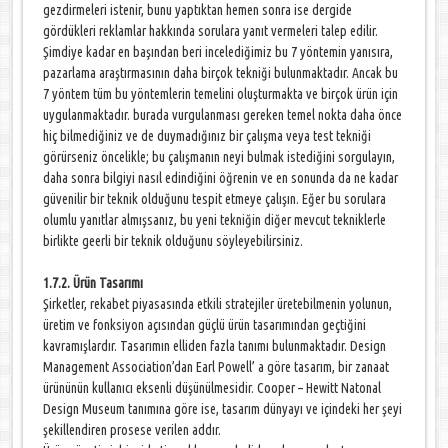
gezdirmeleri istenir, bunu yaptıktan hemen sonra ise dergide
gördükleri reklamlar hakkında sorulara yanıt vermeleri talep edilir.
Şimdiye kadar en başından beri incelediğimiz bu 7 yöntemin yanısıra,
pazarlama araştırmasının daha birçok tekniği bulunmaktadır. Ancak bu
7 yöntem tüm bu yöntemlerin temelini oluşturmakta ve birçok ürün için
uygulanmaktadır. burada vurgulanması gereken temel nokta daha önce
hiç bilmediğiniz ve de duymadığınız bir çalışma veya test tekniği
görürseniz öncelikle; bu çalışmanın neyi bulmak istediğini sorgulayın,
daha sonra bilgiyi nasıl edindiğini öğrenin ve en sonunda da ne kadar
güvenilir bir teknik olduğunu tespit etmeye çalışın. Eğer bu sorulara
olumlu yanıtlar almışsanız, bu yeni tekniğin diğer mevcut tekniklerle
birlikte geerli bir teknik olduğunu söyleyebilirsiniz.
1.7.2. Ürün Tasarımı
Şirketler, rekabet piyasasında etkili stratejiler üretebilmenin yolunun,
üretim ve fonksiyon açısından güçlü ürün tasarımından geçtiğini
kavramışlardır. Tasarımın elliden fazla tanımı bulunmaktadır. Design
Management Association’dan Earl Powell’ a göre tasarım, bir zanaat
ürününün kullanıcı eksenli düşünülmesidir. Cooper – Hewitt Natonal
Design Museum tanımına göre ise, tasarım dünyayı ve içindeki her şeyi
şekillendiren prosese verilen addır.