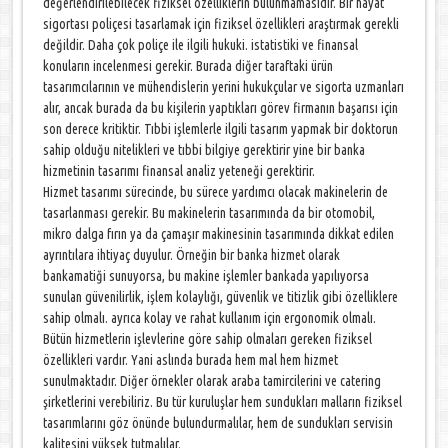
değerlendirilebilecek fiziksel özelliklerin bulunmamasıdır. Bir hayat
sigortası poliçesi tasarlamak için fiziksel özellikleri araştırmak gerekli
değildir. Daha çok poliçe ile ilgili hukuki. istatistiki ve finansal
konuların incelenmesi gerekir. Burada diğer taraftaki ürün
tasarımcılarının ve mühendislerin yerini hukukçular ve sigorta uzmanları
alır, ancak burada da bu kişilerin yaptıkları görev firmanın başarısı için
son derece kritiktir. Tıbbi işlemlerle ilgili tasarım yapmak bir doktorun
sahip olduğu nitelikleri ve tıbbi bilgiye gerektirir yine bir banka
hizmetinin tasarımı finansal analiz yeteneği gerektirir.
Hizmet tasarımı sürecinde, bu sürece yardımcı olacak makinelerin de
tasarlanması gerekir. Bu makinelerin tasarımında da bir otomobil,
mikro dalga fırın ya da çamaşır makinesinin tasarımında dikkat edilen
ayrıntılara ihtiyaç duyulur. Örneğin bir banka hizmet olarak
bankamatiği sunuyorsa, bu makine işlemler bankada yapılıyorsa
sunulan güvenilirlik, işlem kolaylığı, güvenlik ve titizlik gibi özelliklere
sahip olmalı. ayrıca kolay ve rahat kullanım için ergonomik olmalı.
Bütün hizmetlerin işlevlerine göre sahip olmaları gereken fiziksel
özellikleri vardır. Yani aslında burada hem mal hem hizmet
sunulmaktadır. Diğer örnekler olarak araba tamircilerini ve catering
şirketlerini verebiliriz. Bu tür kuruluşlar hem sundukları malların fiziksel
tasarımlarını göz önünde bulundurmalılar, hem de sundukları servisin
kalitesini yüksek tutmalılar.