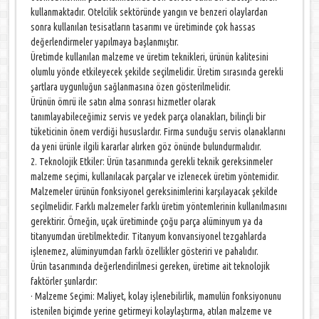
kullanmaktadır. Otelcilik sektöründe yangın ve benzeri olaylardan
sonra kullanılan tesisatların tasarımı ve üretiminde çok hassas
değerlendirmeler yapılmaya başlanmıştır.
Üretimde kullanılan malzeme ve üretim teknikleri, ürünün kalitesini
olumlu yönde etkileyecek şekilde seçilmelidir. Üretim sırasında gerekli
şartlara uygunluğun sağlanmasına özen gösterilmelidir.
Ürünün ömrü ile satın alma sonrası hizmetler olarak
tanımlayabileceğimiz servis ve yedek parça olanakları, bilinçli bir
tüketicinin önem verdiği hususlardır. Firma sunduğu servis olanaklarını
da yeni ürünle ilgili kararlar alırken göz önünde bulundurmalıdır.
2. Teknolojik Etkiler: Ürün tasarımında gerekli teknik gereksinmeler
malzeme seçimi, kullanılacak parçalar ve izlenecek üretim yöntemidir.
Malzemeler ürünün fonksiyonel gereksinimlerini karşılayacak şekilde
seçilmelidir. Farklı malzemeler farklı üretim yöntemlerinin kullanılmasını
gerektirir. Örneğin, uçak üretiminde çoğu parça alüminyum ya da
titanyumdan üretilmektedir. Titanyum konvansiyonel tezgahlarda
işlenemez, alüminyumdan farklı özellikler gösteriri ve pahalıdır.
Ürün tasarımında değerlendirilmesi gereken, üretime ait teknolojik
faktörler şunlardır:
· Malzeme Seçimi: Maliyet, kolay işlenebilirlik, mamulün fonksiyonunu
istenilen biçimde yerine getirmeyi kolaylaştırma, atılan malzeme ve