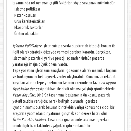
tasarımında rol oynayan çeşitli faktörleri şöyle sıralamak mümkündür:
· İşletme politikası
· Pazar koşulları
· Ürün karakteristikleri
· Ekonomik faktörler
· Üretim olanakları
İşletme Politikaları:
İşletmenin pazarda oluşturmak istediği konum ile
ilgili olarak stratejik düzeyde vermesi gereken karardır. Gerçekten,
işletmenin pazardaki yeri ve prestiji açısından ürünün pazarda
yaratacağı imajın büyük önemi vardır.
Tepe yönetimi işletmenin amaçlarını gözönüne alarak mamulün biçimini
ve fonksiyonunu belirleyecek veriler oluşturabilir. Günümüzün rekabet
koşulları altında tepe yönetiminin tasarım üzerinde en fazla
en uygun
fiyat-kalite dengesi
politikası ile etkili olmaya çalıştığı görülmektedir.
Pazar Koşulları:
Bir ürün tasarımına başlamanın ön koşulu pazarda
yeterli talebin varlığıdır. Gerek belirgin durumda, gerekse
uyandırılmamış olarak bulunan bir talebin varlığı konusunda ciddi bir
araştırma yapmadan bir yatırıma girişmek son derece hatalı olur.
Ürün Karakteristikleri:
Tasarımda göz önünde tutulması gereken
ürünle ilgili bazı faktörler aşağıdaki gibi sıralanabilir: