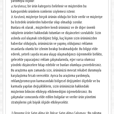
yardımıyla ölçülür:
a.Yardımsız,
bir ürün kategorisi belirlenir ve müşteriden bu
kategorideki ürünlerin isimlerini söylemesi istenir.
b.Yardımlı,
müşteriye birçok ürünün olduğu bir liste verilir ve müşteriye
bu listedeki ürünlerden haberdar olup olmadığı sorulur.
Bunlara ek olarak , müşterilere kendi ürününüz ve de diğer önemli
rakiplerin ürünleri hakkındaki tutumları ve düşünceleri sorulabilir. Sizin
aslında asıl ulaşmak istediğiniz bilgi, kaç kişinin sizin ürününüzden
haberdar olduğuyla, ürününüzün ve yapmış olduğunuz reklamın
insanlarda olumlu bir izlenim bırakıp bırakmadığıdır. Bu bilgiyi elde
ederek, yeterli sayıda insana ulaşıp ulaşmadığınızı öğrenmekle birlikte,
gelecekte yapacağınız reklam çalışmalarında, eğer varsa olumsuz
yöndeki düşüncelere hitap edebilir ve bunları olumluya çevirebilirsiniz.
Bu araştırma aynı zamanda size, ürününüzü mevcut rekabet durumuyla
karşılaştırma fırsatı verecektir. Ayrıca bu araştırma yardımıyla,
reklam/promosyon karmasındaki bölgesel değişimleri ölçebilir ve bu
karmada yapılan değişikliklerin, sizin ürününüzün hakkındaki
müşterinin bilincini etkileyip etkilemediğini öğrenebilirsiniz. Bu
çalışmalar sonucunda elde edilen bulgular ve veriler ürün yönetimi
stratejilerini çok büyük ölçüde etkileyecektir.
3.Deneme İçin Satın Alma Ve Tekrar Satın Alma Çalışması :
Bu çalışma