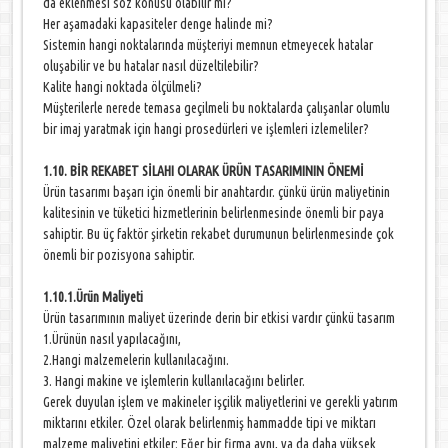
da eklenmesi söz konusu olabilir mi?
Her aşamadaki kapasiteler denge halinde mi?
Sistemin hangi noktalarında müşteriyi memnun etmeyecek hatalar
oluşabilir ve bu hatalar nasıl düzeltilebilir?
Kalite hangi noktada ölçülmeli?
Müşterilerle nerede temasa geçilmeli bu noktalarda çalışanlar olumlu
bir imaj yaratmak için hangi prosedürleri ve işlemleri izlemeliler?
1.10. BİR REKABET SİLAHI OLARAK ÜRÜN TASARIMININ ÖNEMİ
Ürün tasarımı başarı için önemli bir anahtardır. çünkü ürün maliyetinin
kalitesinin ve tüketici hizmetlerinin belirlenmesinde önemli bir paya
sahiptir. Bu üç faktör şirketin rekabet durumunun belirlenmesinde çok
önemli bir pozisyona sahiptir.
1.10.1.Ürün Maliyeti
Ürün tasarımının maliyet üzerinde derin bir etkisi vardır çünkü tasarım
1.Ürünün nasıl yapılacağını,
2.Hangi malzemelerin kullanılacağını.
3. Hangi makine ve işlemlerin kullanılacağını belirler.
Gerek duyulan işlem ve makineler işçilik maliyetlerini ve gerekli yatırım
miktarını etkiler. Özel olarak belirlenmiş hammadde tipi ve miktarı
malzeme maliyetini etkiler: Eğer bir firma aynı, ya da daha yüksek