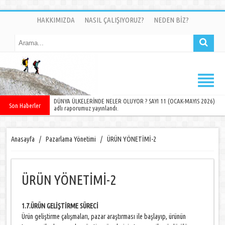
HAKKIMIZDA
NASIL ÇALIŞIYORUZ?
NEDEN BİZ?
DÜNYA ÜLKELERİNDE NELER OLUYOR ? SAYI 11 (OCAK-MAYIS 2026)
Son Haberler
adlı raporumuz yayınlandı.
Anasayfa
/
Pazarlama Yönetimi
/
ÜRÜN YÖNETİMİ-2
ÜRÜN YÖNETİMİ-2
1.7.ÜRÜN GELİŞTİRME SÜRECİ
Ürün geliştirme çalışmaları, pazar araştırması ile başlayıp, ürünün