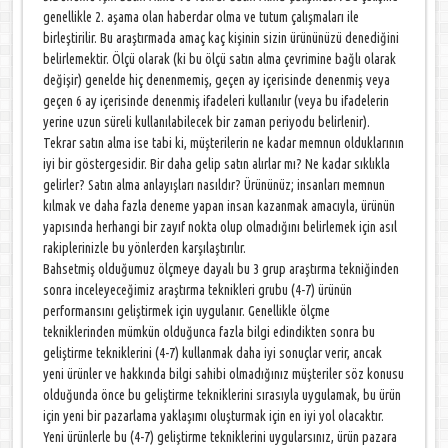
genellikle 2. aşama olan haberdar olma ve tutum çalışmaları ile
birleştirilir. Bu araştırmada amaç kaç kişinin sizin ürününüzü denediğini
belirlemektir. Ölçü olarak (ki bu ölçü satın alma çevrimine bağlı olarak
değişir) genelde hiç denenmemiş, geçen ay içerisinde denenmiş veya
geçen 6 ay içerisinde denenmiş ifadeleri kullanılır (veya bu ifadelerin
yerine uzun süreli kullanılabilecek bir zaman periyodu belirlenir).
Tekrar satın alma ise tabi ki, müşterilerin ne kadar memnun olduklarının
iyi bir göstergesidir. Bir daha gelip satın alırlar mı? Ne kadar sıklıkla
gelirler? Satın alma anlayışları nasıldır? Ürününüz; insanları memnun
kılmak ve daha fazla deneme yapan insan kazanmak amacıyla, ürünün
yapısında herhangi bir zayıf nokta olup olmadığını belirlemek için asıl
rakiplerinizle bu yönlerden karşılaştırılır.
Bahsetmiş olduğumuz ölçmeye dayalı bu 3 grup araştırma tekniğinden
sonra inceleyeceğimiz araştırma teknikleri grubu (4-7) ürünün
performansını geliştirmek için uygulanır. Genellikle ölçme
tekniklerinden mümkün olduğunca fazla bilgi edindikten sonra bu
geliştirme tekniklerini (4-7) kullanmak daha iyi sonuçlar verir, ancak
yeni ürünler ve hakkında bilgi sahibi olmadığınız müşteriler söz konusu
olduğunda önce bu geliştirme tekniklerini sırasıyla uygulamak, bu ürün
için yeni bir pazarlama yaklaşımı oluşturmak için en iyi yol olacaktır.
Yeni ürünlerle bu (4-7) geliştirme tekniklerini uygularsınız, ürün pazara