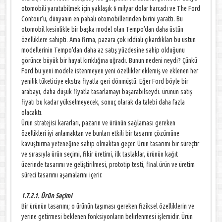
otomobili yaratabilmek için yaklaşık 6 milyar dolar harcadı ve The Ford
Contour’u, dünyanın en pahalı otomobillerinden birini yarattı. Bu
otomobil kesinlikle bir başka model olan Tempo’dan daha üstün
özelliklere sahipti. Ama firma, pazara çok iddialı çıkardıkları bu üstün
modellerinin Tempo’dan daha az satış yüzdesine sahip olduğunu
görünce büyük bir hayal kırıklığına uğradı. Bunun nedeni neydi? Çünkü
Ford bu yeni modele istenmeyen yeni özellikler eklemiş ve eklenen her
yenilik tüketiciye ekstra fiyatla geri dönmüştü. Eğer Ford böyle bir
arabayı, daha düşük fiyatla tasarlamayı başarabilseydi. ürünün satış
fiyatı bu kadar yükselmeyecek, sonuç olarak da talebi daha fazla
olacaktı.
Ürün stratejisi kararları, pazarın ve ürünün sağlaması gereken
özellikleri iyi anlamaktan ve bunları etkili bir tasarım çözümüne
kavuşturma yeteneğine sahip olmaktan geçer. Ürün tasarımı bir süreçtir
ve sırasıyla ürün seçimi, fikir üretimi, ilk taslaklar, ürünün kağıt
üzerinde tasarımı ve geliştirilmesi, prototip testi, final ürün ve üretim
süreci tasarımı aşamalarını içerir.
1.7.2.1. Ürün Seçimi
Bir ürünün tasarımı; o ürünün taşıması gereken fiziksel özelliklerin ve
yerine getirmesi beklenen fonksiyonların belirlenmesi işlemidir. Ürün