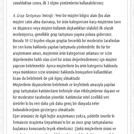
sunulduktan sonra, ilk 3 ölçme yöntemlerini kullanabilirsiniz.
4. Grup Tartışması Tekniği :
Yeni bir müşteri bilgisi alanı (bu alan
müşteri satın alma davranışı, bir ürün kategorisine karşı müşterinin tavrı
ve düşüncesi veya müşteri kullanım alışkanlıkları olabilir) ilk olarak
inceleniyorsa, genellikle grup tartışması yapma yoluna gidersiniz.
Burada 10-12 kişiden oluşan gruplar becerikli bir moderator tarafından
bir seri konu hakkında yapılan tartışmada yönlendirilir. Bu tür bir
araştırmanın amacı, müşterinin ürün kategorisini anlaması ve sizin
diğerlerinden farklı olan özel bir ürünü değerlendirmeniz için müşteri
yapısını belirlemektir. Ayrıca müşterilerin bu ürün kategorisi hakkında
veya mümkünse sizin ürününüz hakkında konuşurken kullandıkları
lisanı da belirlemek de çok ilginç olmaktadır.
Müşterilerin düşüncelerini belirlemek ve keşfetmek amacıyla yapılan
grup tartışmaları katılımcıların birbiriyle olan etkileşimlerine dayanır ve
bir moderator tarafından yönetilir. Katılımcılar nitel özellikli veri
üretirler ki bu veri daha çok daha geniş bir dünyada neler
bulunabileceğinin göstergesi olmaktadır.
Eğer ürününüz ile ilgili hiçbir araştırmanız yoksa, şiddetle önerilir ki
firmanızın Araştırma Departmanı’nı bir an önce grup tartışmalarına
başlaması konusunda teşvik etmelisiniz. Çünkü müşterilerin ürünü ve