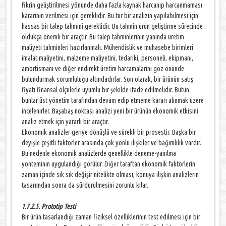
fikrin geliştirilmesi yönünde daha fazla kaynak harcanıp harcanmaması
kararının verilmesi için gereklidir. Bu tür bir analizin yapılabilmesi için
hassas bir talep tahmini gereklidir. Bu tahmin ürün geliştirme sürecinde
oldukça önemli bir araçtır. Bu talep tahminlerinin yanında üretim
maliyeti tahminleri hazırlanmalı. Mühendislik ve muhasebe birimleri
imalat maliyetini, malzeme maliyetini, tedariki, personeli, ekipmanı,
amortismanı ve diğer endirekt üretim harcamalarını göz önünde
bulundurmak sorumluluğu altındadırlar. Son olarak, bir ürünün satış
fiyatı finansal ölçülerle uyumlu bir şekilde ifade edilmelidir. Bütün
bunlar üst yönetim tarafından devam edip etmeme kararı alınmak üzere
incelenirler. Başabaş noktası analizi yeni bir ürünün ekonomik etkisini
analiz etmek için yararlı bir araçtır.
Ekonomik analizler geriye dönüşlü ve sürekli bir prosestir. Başka bir
deyişle çeşitli faktörler arasında çok yönlü ilişkiler ve bağımlılık vardır.
Bu nedenle ekonomik analizlerde genellikle deneme-yanılma
yönteminin uygulandığı görülür. Diğer taraftan ekonomik faktörlerin
zaman içinde sık sık değişir nitelikte olması, konuya ilişkin analizlerin
tasarımdan sonra da sürdürülmesini zorunlu kılar.
1.7.2.5. Prototip Testi
Bir ürün tasarlandığı zaman fiziksel özelliklerinin test edilmesi için bir