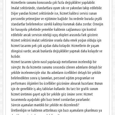
Hizmetlerin sunumu konusunda çok fazla değişiklik!er yapılabilir.
İmalat sektöründe, standartlara uyum sıkı ve yakından takip edilebilir.
Diğer yandan hizmet sektöründe ise, hizmet kalitesi servisi sunan
personelin yeteneğine ve eğitimine bağlıdır: bu nedenle burada çeşitli
standartlar belirlemekse sürekli kaliteyi korumak daha zordur. Örneğin
bir havayolu şirketinde yemekler kalitenin sağlanması için kontrol
edilebilir ancak servisin niteliği uçuş ekipleri arasında fark gösterir.
Hizmet sektörü imalat sektörüne oranla daha emek yoğun olduğu için
hizmet tasarımı pek çok açıdan daha kolaydır. Hizmetlerin de yaşam
döngüsü vardır, ancak bunlarda değişiklikler yapmak daha kolaydır ve
hızlıdır.
Hizmet tasarımı işlerin nasıl yapılacağı metotlarının incelendiği bir
süreçtir. Bu da hizmetin sunumu sırasında izlenen adımların detaylı bir
şekilde incelenmesiyle olur. Bu adımların özellikleri detaylı bir şekilde
belirlendikten sonra iş tanımları, personel eğitim programları ve
performans ölçümleri bu özellikler gözönüne alınarak hazırlanır. Bunun
için de genellikle iş akış tabloları kullanılır. Bu tarz bir grafik sunum
hizmet üretimini gayet açık bir şekilde göz önüne serer. Hizmet
tasarımında aşağıdaki gibi bazı temel sorulardan yararlanılır:
Sürecin aşamaları mantıklı bir şekilde mi düzenlendi?
Üretkenliğin ve kalitenin arttırılması için bazı aşamaların çıkarılması ya