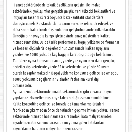
Hizmet sektöründe de teknik özelliklerin gelişimi ile imalat
sektöründeki yaklaşımlar gerçekleşmiştir. Yani tüketici beklentileri ve
ihtiyaçları tasarım süreci boyunca bazı kantitatif standartlara
dönüştürülmeli. Bu standartlar tasarım sürecine rehberlik edecek ve
daha sonra kalite kontrol işlemlerinin geliştirilmesinde kullanılacaktır.
Örneğin bir havayolu kargo işletmesinde amaç müşterilere kaliteli
hizmet sunmaktır. Bu da tarife performansı, bagaj yükleme performansı
ve benzeri ölçümlerle değerlendirilir. Zamanında kalkan uçuşların
yüzdesi ve 10000 yolcuda kaç bagajın kural dışı olduğu belirlenmeli.
Tarifelere uyma konusunda amaç yüzde yüz uyum iken daha gerçekçi
hedefler dış seferlerde yüzde 85 iç seferlerde ise yüzde 90 uyum
olarak hesaplanmaktadır. Bagaj yükleme konusuna gelince ise amaç bu
10000 yolcunun bagajlarının 12′sinden fazlasının kural dışı
olmamasıdır.
Ayrıca hizmet sektöründe, imalat sektöründeki gibi envanter sayımı
yapılamaz. Hizmetler müşteriye talep olduğu zaman sunulabilmeli.
Kalite kontrolüne gelince ise burada da tamamlanmış ürünleri
fabrikadan çıkarmadan önce denetimden geçirme imkanı yoktur. Hizmet
sektöründe hizmetin hazırlanması sırasındaki hata maliyetlerinden
ziyade hizmetin sunumu sırasında meydana gelen hatalardan
kaynaklanan hataların maliyetleri önem kazanır.