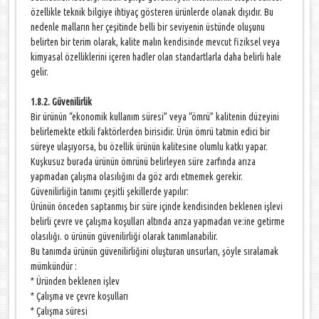
özellikle teknik bilgiye ihtiyaç gösteren ürünlerde olanak dışıdır. Bu
nedenle malların her çeşitinde belli bir seviyenin üstünde oluşunu
belirten bir terim olarak, kalite malın kendisinde mevcut fiziksel veya
kimyasal özelliklerini içeren hadler olan standartlarla daha belirli hale
gelir.
1.8.2. Güvenilirlik
Bir ürünün “ekonomik kullanım süresi” veya “ömrü” kalitenin düzeyini
belirlemekte etkili faktörlerden birisidir. Ürün ömrü tatmin edici bir
süreye ulaşıyorsa, bu özellik ürünün kalitesine olumlu katkı yapar.
Kuşkusuz burada ürünün ömrünü belirleyen süre zarfında arıza
yapmadan çalışma olasılığını da göz ardı etmemek gerekir.
Güvenilirliğin tanımı çeşitli şekillerde yapılır:
Ürünün önceden saptanmış bir süre içinde kendisinden beklenen işlevi
belirli çevre ve çalışma koşulları altında arıza yapmadan ve:ine getirme
olasılığı. o ürünün güvenilirliği olarak tanımlanabilir.
Bu tanımda ürünün güvenilirliğini oluşturan unsurları, şöyle sıralamak
mümkündür :
* Üründen beklenen işlev
* Çalışma ve çevre koşulları
* Çalışma süresi