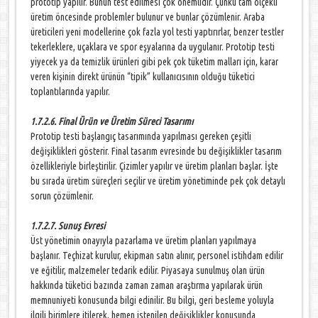
prototip yapılır. Bunun test edilmesi çok önemlidir. Çünkü tam ölçekli
üretim öncesinde problemler bulunur ve bunlar çözümlenir. Araba
üreticileri yeni modellerine çok fazla yol testi yaptırırlar, benzer testler
tekerleklere, uçaklara ve spor eşyalarına da uygulanır. Prototip testi
yiyecek ya da temizlik ürünleri gibi pek çok tüketim malları için, karar
veren kişinin direkt ürünün “tipik” kullanıcısının olduğu tüketici
toplantılarında yapılır.
1.7.2.6. Final Ürün ve Üretim Süreci Tasarımı
Prototip testi başlangıç tasarımında yapılması gereken çeşitli
değişiklikleri gösterir. Final tasarım evresinde bu değişiklikler tasarım
özellikleriyle birleştirilir. Çizimler yapılır ve üretim planları başlar. İşte
bu sırada üretim süreçleri seçilir ve üretim yönetiminde pek çok detaylı
sorun çözümlenir.
1.7.2.7. Sunuş Evresi
Üst yönetimin onayıyla pazarlama ve üretim planları yapılmaya
başlanır. Teçhizat kurulur, ekipman satın alınır, personel istihdam edilir
ve eğitilir, malzemeler tedarik edilir. Piyasaya sunulmuş olan ürün
hakkında tüketici bazında zaman zaman araştırma yapılarak ürün
memnuniyeti konusunda bilgi edinilir. Bu bilgi, geri besleme yoluyla
ilgili birimlere itilerek, hemen istenilen değişiklikler konusunda