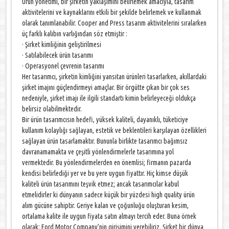
Ürün yönetimi, bir şirketin yaklaşımını belirlemek amacıyla, tasarım
aktivitelerini ve kaynaklarını etkili bir şekilde belirlemek ve kullanmak
olarak tanımlanabilir. Cooper and Press tasarım aktivitelerini sıralarken
üç farklı kalıbın varlığından söz etmiştir :
· Şirket kimliğinin geliştirilmesi
· Satılabilecek ürün tasarımı
· Operasyonel çevrenin tasarımı
Her tasarımcı, şirketin kimliğini yansıtan ürünleri tasarlarken, akıllardaki
şirket imajını güçlendirmeyi amaçlar. Bir örgütte çıkan bir çok ses
nedeniyle, şirket imajı ile ilgili standartı kimin belirleyeceği oldukça
belirsiz olabilmektedir.
Bir ürün tasarımcısın hedefi, yüksek kaliteli, dayanıklı, tüketiciye
kullanım kolaylığı sağlayan, estetik ve beklentileri karşılayan özellikleri
sağlayan ürün tasarlamaktır. Bununla birlikte tasarımcı bağımsız
davranamamakta ve çeşitli yönlendirmelerle tasarımına yol
vermektedir. Bu yönlendirmelerden en önemlisi; firmanın pazarda
kendisi belirlediği yer ve bu yere uygun fiyattır. Hiç kimse düşük
kaliteli ürün tasarımını teşvik etmez; ancak tasarımcılar kabul
etmelidirler ki dünyanın sadece küçük bir yüzdesi high quality ürün
alım gücüne sahiptir. Geriye kalan ve çoğunluğu oluşturan kesim,
ortalama kalite ile uygun fiyata satın almayı tercih eder. Buna örnek
olarak; Ford Motor Company’nin girişimini verebiliriz. Şirket bir dünya