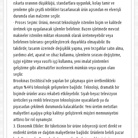
ıskarta oranının düşüklüğü, standartlara uygunluk, kolay tamir ve
yenileme gibi çeşitli nitelikleri tasarlanacak ürün açısından en elverişli
durumda olan malzeme seçilir.
· Proses Seçimi: Ürünü, mevcut teknolojiyle istenilen biçim ve kalitede
üretmek için uygulanacak işlemler belirlenir. Bazen işletmede mevcut
makineler istenilen miktarı ekonomik olarak üretemeyebilir veya
belirlenen toleransı gerçekleştirecek duyarlıkta olmayabilir. Bu
takdirde; tasarım üzerinde değişiklik yapma, yeni tezgahlar satın alma,
yardımcı alet, aparat ve cihaz kullanma, işlemlerin sırasını değiştirme,
işçiyi eğitme veya vasıflı işçi kullanma, yeni imalat yöntemleri
geliştirme gibi alternatifler incelenerek mümkün veya uygun olanı
seçilir.
Brookinas Enstitüsü’nde yapılan bir çalışmaya göre üretkenlikteki
artışın %44′ü teknolojik gelişmelere bağlıdır. Teknoloji, dramatik bir
biçimde ürünler arası rekabeti etkileyebilir. Siyah-beyaz televizyon
üreticileri ya renkli televizyon teknolojisine uyacaklardı ya da
piyasadan çekilmek durumunda kalacaklardır. Yeni üretim metotları
maliyetleri aşağıya çekip kaliteyi geliştirerek müşteri memnuniyetini
arttırıcı bir rol oynamıştır.
3. Ekonomik Etkiler: Bir tüketicinin bir ürüne ödeyeceği ücret direkt ve
endirekt üretim ve dağıtım maliyetlerine bağlıdır. Ürünlerin belirli pazar