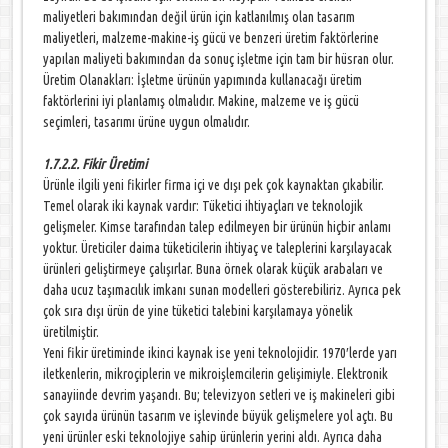
maliyetleri bakımından değil ürün için katlanılmış olan tasarım
maliyetleri, malzeme-makine-iş gücü ve benzeri üretim faktörlerine
yapılan maliyeti bakımından da sonuç işletme için tam bir hüsran olur.
Üretim Olanakları: İşletme ürünün yapımında kullanacağı üretim
faktörlerini iyi planlamış olmalıdır. Makine, malzeme ve iş gücü
seçimleri, tasarımı ürüne uygun olmalıdır.
1.7.2.2. Fikir Üretimi
Ürünle ilgili yeni fikirler firma içi ve dışı pek çok kaynaktan çıkabilir.
Temel olarak iki kaynak vardır: Tüketici ihtiyaçları ve teknolojik
gelişmeler. Kimse tarafından talep edilmeyen bir ürünün hiçbir anlamı
yoktur. Üreticiler daima tüketicilerin ihtiyaç ve taleplerini karşılayacak
ürünleri geliştirmeye çalışırlar. Buna örnek olarak küçük arabaları ve
daha ucuz taşımacılık imkanı sunan modelleri gösterebiliriz. Ayrıca pek
çok sıra dışı ürün de yine tüketici talebini karşılamaya yönelik
üretilmiştir.
Yeni fikir üretiminde ikinci kaynak ise yeni teknolojidir. 1970′lerde yarı
iletkenlerin, mikroçiplerin ve mikroişlemcilerin gelişimiyle. Elektronik
sanayiinde devrim yaşandı. Bu; televizyon setleri ve iş makineleri gibi
çok sayıda ürünün tasarım ve işlevinde büyük gelişmelere yol açtı. Bu
yeni ürünler eski teknolojiye sahip ürünlerin yerini aldı. Ayrıca daha