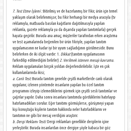
7. Test Etme İşlemi :
Bitirilmiş ve de hazırlanmış bir fikir, ürün için temel
yaklaşım olarak belirlenmişse; bu fikir herhangi bir medya aracıyla (tv
reklamıyla, matbaada basılan kağıtların dağıtılmasıyla yapılan
reklamla, gazete reklamıyla ya da dışarıda yapılan tanıtımlarla) gerçek
hayata geçirilir. Burada ana amaç; müşteriler tarafından erken araştırma
ve test aşamalarında beğenilen bir ürün fikriyle, yapılan tanıtım
uygulamasının ne kadar iyi bir uyum sağladığının görülmesidir. Bunu
belirlerken de iki ölçüt vardır: 1.
Dikkat
(tanıtım uygulamasının
farkedilip edilmediğini belirler)
2. Verilmek istenen mesajı kavrama.
Reklam uygulamaları birçok yoldan değerlendirilebilir. İşte en çok
kullanılanlarında ikisi;
a. Canlı Test:
Burada tanıtım genelde çeşitli marketlerde canlı olarak
uygulanır, izlenen yöntemde insanların yapılan bu özel tanıtım
programını izleyip izlemediklerini görmek için çeşitli sesli tanıtımlar ve
çağrılar yapılır. Daha sonra insanlara tanıtımda gördüklerini hatırlayıp
hatırlamadıkları sorulur. Eğer tanıtımı görmüşlerse, görüşmeyi yapan
kişi konuştuğu kişilerin tanıtım hakkında neler hatırladıklarını ve
tanıtımın ne gibi bir mesaj verdiğini araştırır.
b. Dergi Reklamı Testi:
Dergi reklamları genellikle dergilerin içine
yerleştirilir. Burada insanlardan önce dergiye şöyle kabaca bir göz