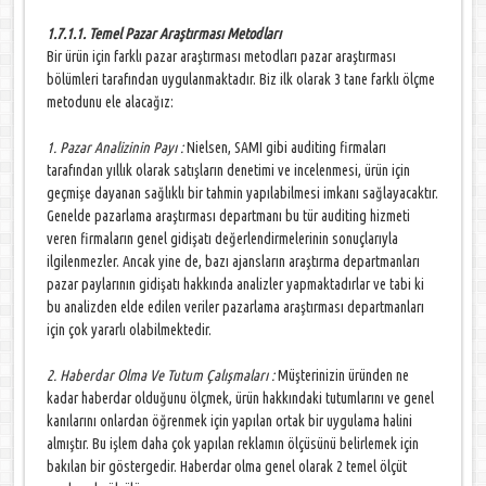
1.7.1.1. Temel Pazar Araştırması Metodları
Bir ürün için farklı pazar araştırması metodları pazar araştırması
bölümleri tarafından uygulanmaktadır. Biz ilk olarak 3 tane farklı ölçme
metodunu ele alacağız:
1. Pazar Analizinin Payı :
Nielsen, SAMI gibi auditing firmaları
tarafından yıllık olarak satışların denetimi ve incelenmesi, ürün için
geçmişe dayanan sağlıklı bir tahmin yapılabilmesi imkanı sağlayacaktır.
Genelde pazarlama araştırması departmanı bu tür auditing hizmeti
veren firmaların genel gidişatı değerlendirmelerinin sonuçlarıyla
ilgilenmezler. Ancak yine de, bazı ajansların araştırma departmanları
pazar paylarının gidişatı hakkında analizler yapmaktadırlar ve tabi ki
bu analizden elde edilen veriler pazarlama araştırması departmanları
için çok yararlı olabilmektedir.
2. Haberdar Olma Ve Tutum Çalışmaları :
Müşterinizin üründen ne
kadar haberdar olduğunu ölçmek, ürün hakkındaki tutumlarını ve genel
kanılarını onlardan öğrenmek için yapılan ortak bir uygulama halini
almıştır. Bu işlem daha çok yapılan reklamın ölçüsünü belirlemek için
bakılan bir göstergedir. Haberdar olma genel olarak 2 temel ölçüt