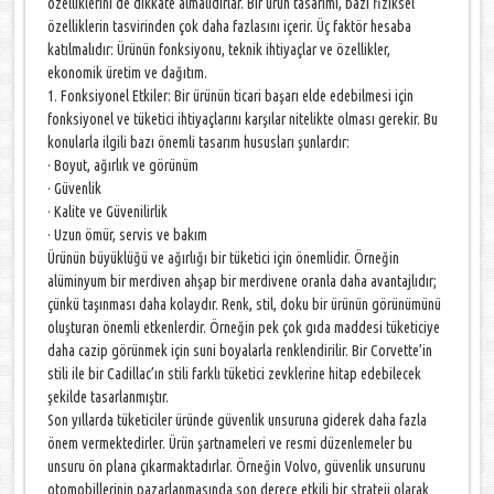
özelliklerini de dikkate almalıdırlar. Bir ürün tasarımı, bazı fiziksel
özelliklerin tasvirinden çok daha fazlasını içerir. Üç faktör hesaba
katılmalıdır: Ürünün fonksiyonu, teknik ihtiyaçlar ve özellikler,
ekonomik üretim ve dağıtım.
1. Fonksiyonel Etkiler: Bir ürünün ticari başarı elde edebilmesi için
fonksiyonel ve tüketici ihtiyaçlarını karşılar nitelikte olması gerekir. Bu
konularla ilgili bazı önemli tasarım hususları şunlardır:
· Boyut, ağırlık ve görünüm
· Güvenlik
· Kalite ve Güvenilirlik
· Uzun ömür, servis ve bakım
Ürünün büyüklüğü ve ağırlığı bir tüketici için önemlidir. Örneğin
alüminyum bir merdiven ahşap bir merdivene oranla daha avantajlıdır;
çünkü taşınması daha kolaydır. Renk, stil, doku bir ürünün görünümünü
oluşturan önemli etkenlerdir. Örneğin pek çok gıda maddesi tüketiciye
daha cazip görünmek için suni boyalarla renklendirilir. Bir Corvette’in
stili ile bir Cadillac’ın stili farklı tüketici zevklerine hitap edebilecek
şekilde tasarlanmıştır.
Son yıllarda tüketiciler üründe güvenlik unsuruna giderek daha fazla
önem vermektedirler. Ürün şartnameleri ve resmi düzenlemeler bu
unsuru ön plana çıkarmaktadırlar. Örneğin Volvo, güvenlik unsurunu
otomobillerinin pazarlanmasında son derece etkili bir strateji olarak