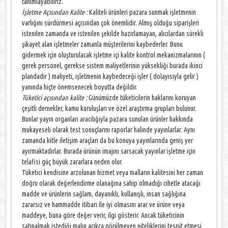
tanımlayabiliriz.
İşletme Açısından Kalite :
Kaliteli ürünleri pazara sunmak işletmenin
varlığını sürdürmesi açısından çok önemlidir. Almış olduğu siparişleri
istenilen zamanda ve istenilen şekilde hazırlamayan, alıcılardan sürekli
şikayet alan işletmeler zamanla müşterilerini kaybederler. Bunu
gidermek için oluşturulacak işletme içi kalite kontrol mekanizmalarının (
gerek personel, gerekse sistem maliyetlerinin yüksekliği burada ikinci
plandadır ) maliyeti, işletmenin kaybedeceği işler ( dolayısıyla gelir )
yanında hiçte önemsenecek boyutta değildir.
Tüketici açısından kalite :
Günümüzde tüketicilerin haklarını koruyan
çeşitli dernekler, kamu kuruluşları ve özel araştırma grupları bulunur.
Bunlar yayın organları aracılığıyla pazara sunulan ürünler hakkında
mukayeseli olarak test sonuçlarını raporlar halinde yayınlarlar. Aynı
zamanda kitle iletişim araçları da bu konuya yayınlarında geniş yer
ayırmaktadırlar. Burada ürünün imajını sarsacak yayınlar işletme için
telafisi güç büyük zararlara neden olur.
Tüketici kendisine arzolunan hizmet veya malların kalitesini her zaman
doğru olarak değerlendirme olanağına sahip olmadığı cihetle atacağı
madde ve ürünlerin sağlam, dayanıklı, kullanışlı, insan sağlığına
zararsız ve hammadde itibarı ile iyi olmasını arar ve ürüne veya
maddeye, buna göre değer verir, ilgi gösterir. Ancak tüketicinin
satınalmak istediği malın açıkça görülmeyen niteliklerini tespit etmesi