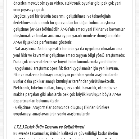
önceden mevcut olmayan video, elektronik oyunlar gibi pek çok yeni
ürün piyasaya girdi.
Örgütte, yeni bir ürünün tasarımı, geliştirilmesi ve teknolojinin
ilerletilmesinde önemli bir görevi olan bir diğer bölüm, araştırma-
geliştirme (Ar-Ge) bölümüdür. Ar-Ge’nin amacı yeni fikirler ve kavramlar
oluşturmak ve bunları amacına uygun yararlı ürünlere dönüştürmektir.
Ar-Ge üç şekilde performans gösterir:
· Saf araştırma: Akılda spesifik bir ürün ya da uygulama olmadan ama
yeni fikir ve kavramlar geliştirme amacı taşıyan bilgi yönlü araştırmadır.
Daha çok üniversitelerde ve büyük bilim kurumlarında yürütülürler.
· Uygulamalı araştırma: Spesifik ticari uygulamalar için yeni kavram,
fikir ve malzeme bulmayı amaçlayan problem yönlü araştırmalardır.
Bunlar daha çok kar amaçlı kuruluşlar tarafından yürütülmektedir.
Elektronik, tüketim malları, kimya, eczacılık, havacılık, otomotiv ve
makine parçaları gibi alanlarda pek çok büyük kuruluşun böyle Ar-Ge
departmanları bulunmaktadır.
· Geliştirme: Araştırmalar sonucunda oluşmuş fikirleri ürünlere
uygulamayı amaçlayan ürün yönlü araştırmalardır.
1.7.2.3.Taslak Ürün Tasarımı ve Geliştirilmesi
Bu evrede tasarımcılar, ürünün kalitesi ve güvenilirliği kadar üretim