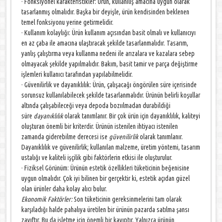
· Fonksiyonel karakteristikler: Ürün, kullanılış amacına uygun olarak
tasarlanmış olmalıdır. Başka bir deyişle, ürün kendisinden beklenen
temel fonksiyonu yerine getirmelidir.
· Kullanım kolaylığı: Ürün kullanım açısından basit olmalı ve kullanıcıyı
en az çaba ile amacına ulaştıracak şekilde tasarlanmalıdır. Tasarım,
yanlış çalıştırma veya kullanma nedeni ile arızalara ve kazalara sebep
olmayacak şekilde yapılmalıdır. Bakım, basit tamir ve parça değiştirme
işlemleri kullanıcı tarafından yapılabilmelidir.
· Güvenilirlik ve dayanıklılık: Ürün, çalışacağı öngörülen süre içerisinde
sorunsuz kullanılabilecek şekilde tasarlanmalıdır. Ürünün belirli koşullar
altında çalışabileceği veya depoda bozıılmadan durabildiği
süre
dayanıklılık
olarak tanımlanır. Bir çok ürün için dayanıklılık, kaliteyi
oluşturan önemli bir kriterdir. Ürünün istenilen ihtiyacı istenilen
zamanda giderebilme derecesi ise
güvenilirlik
olarak tanımlanır.
Dayanıklılık ve güvenilirlik; kullanılan malzeme, üretim yöntemi, tasarım
ustalığı ve kaliteli işçilik gibi faktörlerin etkisi ile oluşturulur.
· Fiziksel Görünüm: Ürünün estetik özellikleri tüketicinin beğenisine
uygun olmalıdır. Çok iyi bilinen bir gerçektir ki, estetik açıdan güzel
olan ürünler daha kolay alıcı bulur.
Ekonomik Faktörler:
Son tüketicinin gereksinmelerini tam olarak
karşıladığı halde pahalıya üretilen bir ürünün pazarda satılma şansı
zayıftır. Bu da işletme için önemli bir kayıptır. Yalnızca ürünün