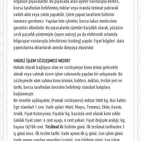
organize piyasalardır. Bu piyasada aracı üyeler vasıtasıyla herkes,
borsa tarafından belirlenmiş miktar veya oranda teminat yatırarak
vadeli alım veya satım yapabilir. İşlem yapan tarafların birbirini
tanıması gerekmez. Yapılan tüm işlemler, borsa takas merkezinin
garantisi altındadır. Bu piyasalarda işlemler karşılıklı olarak, yüzyüze
sesli pazarlık yöntemiyle (open outcry) ya da elektronik ortamda
bilgisayar vasıtasıyla (elecktronic trading) yapılır. Fiyat bilgileri data
yayıncılarına aktarılarak anında dünyaya duyurulur.
VADELİ İŞLEM SÖZLEŞMESİ NEDİR?
Hukuki olarak bağlayıcı olan ve sözleşmeye konu ürünü gelecekte
almak veya satmak üzere işlem salonunda yapılan bir anlaşmadır. Bu
sözleşmede alım satıma konu ürünün; kalitesi, miktarı, teslim yeri ve
tarihi, borsa tarafından önceden belirlenip standart kalıplara
bağlanmıştır.
Bir örnekle açıklayalım; (Pamuk sözleşmesi) miktar:5000 kg. Baz kalite:
Ege standart 1 sıra. Vade ayları: Mart, Mayıs, Temmuz, Ekim, Kasım,
Aralık. Fiyat Kotasyonu: Fiyatlar kg. bazında cent olarak kote edilir.
Günlük fiyat sınırı: 6 cent aşağı, 6 cent yukarı. Fiyat değişim aralığı: kg.
başına 10/100 cent.
Teslimat i
lk bidirim günü: İlk teslimat tarihinden 5
iş günü önce. İlk teslim tarihi: Vade ayının ilk iş günü. Son işlem günü:
Vade ayının sondan onyedinci işgünü. Son bildirim günü: Son işlem