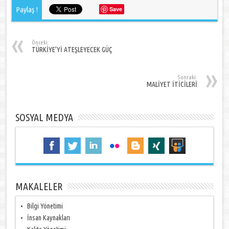
Paylaş !
Save
Önceki:
TÜRKİYE’Yİ ATEŞLEYECEK GÜÇ
Sonraki:
MALİYET İTİCİLERİ
SOSYAL MEDYA
MAKALELER
Bilgi Yönetimi
İnsan Kaynakları