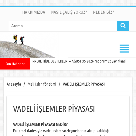
HAKKIMIZDA
NASIL ÇALIŞIYORUZ?
NEDEN BİZ?
PROJE HİBE DESTEKLERİ – AĞUSTOS 2026 raporumuz yayınlandı.
Son Haberler
Anasayfa
/
Mali İşler Yönetimi
/
VADELİ İŞLEMLER PİYASASI
VADELİ İŞLEMLER PİYASASI
VADELİ İŞLEMLER PİYASASI NEDİR?
En temel ifadesiyle vadeli işlem sözleşmelerinin alınıp satıldığı