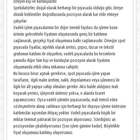
isteyen kişi ve kuruluşlardır.
Spekülatörler, doğal olarak herhangi bir piyasada olduğu gibi, ileriye
dönük beklentiler doğrultusunda pozisyon alarak kar elde etmeye
çalışırlar.
Vadeli işlem piyasalarının bir diğer önemli faydası da işleme konu
ürünün gelecekteki fiyatının oluşmasında geniş bir katılımın
sağlanarak, gerçekçi fiyat oluşumuna katkı sağlamasıdır. Örneğin spot
piyasada fiyatlar, ağırlıklı olarak üretici, çırpıcı, tüccar ve tekstil
grubunun katılımı ile oluşurken, vadeli piyasalarda bu kesimlerin
yanında diğer tüm kişi ve kuruluşlar pozisyon alarak fiyatının
oluşumunda etkili olma imkanına sahiptir.
Bu hususu biraz açmak gerekirse, spot piyasada işlem yapan
tarafların; ilgili malın üretimi, nakli, depolanması veya işlenmesi ile
ilgili bir alt yapıya sahip olmaları gerekir. Aksi halde aldığınız malı
koyacak yeriniz, işleyecek üniteniz yoksa, o alanda ticaret
yapamazsınız. Oysa vadeli işlemler piyasasında, malı temsil eden
sözleşmelerin alınıp satılması için herhangi bir depoya işleme ünitesine
katılımcılar açısından ihtiyaç yoktur. Vadeli piyasalarda küçük bir
miktar teminat yatırarak bir pozisyon alıyorsunuz. İstediğiniz an
pozisyondan çıkabiliyorsunuz (Son işlem gününe kadar). Böylelikle
fiyat oluşumuna katılmış oluyorsunuz.