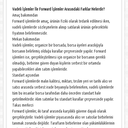
Vadeli İşlemler İle Forward İşlemler Arasındaki Farklar Nelerdir?
Amaç bakımından
Forward işlemlerde amaç, ürünün fiziki olarak tedarik edilmesi iken,
vadeli işlemlerde sözleşmelerin alınıp satılarak ürünün gelecekteki
fiyatının belirlenmesidir.
Mekan bakımından
Vadeli işlemler, organize bir borsada, borsa üyeleri aracılığıyla
borsanın belirlemiş olduğu kurallar çerçevesinde yapılır. Forward
işlemleri ise, gerçekleştirilmesi için organize bir borsanın gerekli
olmadığı, birbirine güven duyan kişilerin serbest bir ortamda
yapabilecekleri alım satım işlemleridir.
Standart açısından
Forward işlemlerde malın kalitesi, miktarı, teslim yeri ve tarihi alıcı ve
satıcı arasında serbest irade beyanıyla belirlenirken, vadeli işlemlerde
tüm bu insanlar borsa tarafından daha önceden standart hale
getirilmektedir. Alım satımlar bu standart kurallar çerçevesinde yapılır.
Takas merkezi
Forward işlemler, iki taraf arasında karşılıklı güvene dayalı olarak
gerçekleştirilir. Vadeli işlemler piyasasında alıcı ve satıcılar birbirlerini
tanımak zorunda değildir. Tarafların birbirlerine olan yükümlülüklerinin