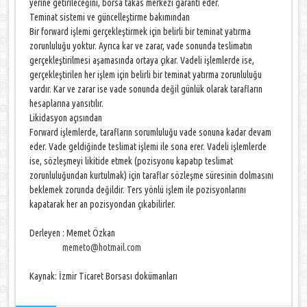
yerine getirileceğini, borsa takas merkezi garanti eder.
Teminat sistemi ve güncelleştirme bakımından
Bir forward işlemi gerçekleştirmek için belirli bir teminat yatırma
zorunluluğu yoktur. Ayrıca kar ve zarar, vade sonunda teslimatın
gerçekleştirilmesi aşamasında ortaya çıkar. Vadeli işlemlerde ise,
gerçekleştirilen her işlem için belirli bir teminat yatırma zorunluluğu
vardır. Kar ve zarar ise vade sonunda değil günlük olarak tarafların
hesaplarına yansıtılır.
Likidasyon açısından
Forward işlemlerde, tarafların sorumluluğu vade sonuna kadar devam
eder. Vade geldiğinde teslimat işlemi ile sona erer. Vadeli işlemlerde
ise, sözleşmeyi likitide etmek (pozisyonu kapatıp teslimat
zorunluluğundan kurtulmak) için taraflar sözleşme süresinin dolmasını
beklemek zorunda değildir. Ters yönlü işlem ile pozisyonlarını
kapatarak her an pozisyondan çıkabilirler.
Derleyen : Memet Özkan
memeto@hotmail.com
Kaynak: İzmir Ticaret Borsası dokümanları