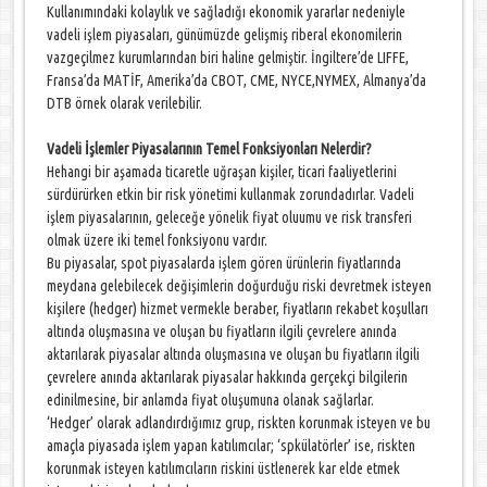
Kullanımındaki kolaylık ve sağladığı ekonomik yararlar nedeniyle
vadeli işlem piyasaları, günümüzde gelişmiş riberal ekonomilerin
vazgeçilmez kurumlarından biri haline gelmiştir. İngiltere’de LIFFE,
Fransa’da MATİF, Amerika’da CBOT, CME, NYCE,NYMEX, Almanya’da
DTB örnek olarak verilebilir.
Vadeli İşlemler Piyasalarının Temel Fonksiyonları
N
elerdir?
Hehangi bir aşamada ticaretle uğraşan kişiler, ticari faaliyetlerini
sürdürürken etkin bir risk yönetimi kullanmak zorundadırlar. Vadeli
işlem piyasalarının, geleceğe yönelik fiyat oluumu ve risk transferi
olmak üzere iki temel fonksiyonu vardır.
Bu piyasalar, spot piyasalarda işlem gören ürünlerin fiyatlarında
meydana gelebilecek değişimlerin doğurduğu riski devretmek isteyen
kişilere (hedger) hizmet vermekle beraber, fiyatların rekabet koşulları
altında oluşmasına ve oluşan bu fiyatların ilgili çevrelere anında
aktarılarak piyasalar altında oluşmasına ve oluşan bu fiyatların ilgili
çevrelere anında aktarılarak piyasalar hakkında gerçekçi bilgilerin
edinilmesine, bir anlamda fiyat oluşumuna olanak sağlarlar.
‘Hedger’ olarak adlandırdığımız grup, riskten korunmak isteyen ve bu
amaçla piyasada işlem yapan katılımcılar; ‘spkülatörler’ ise, riskten
korunmak isteyen katılımcıların riskini üstlenerek kar elde etmek