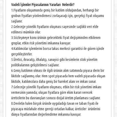
Vadeli İşlemler Piyasalarının Yararları Nelerdir?
1.Fiyatların oluşumunda geniş bir katılım olduğundan, herhangi bir
grubun fiyatları yönlendirmesi zorlaşacağı için, gerçekçi fiyat oluşumu
sağlanır.
2.Geleceğe yönelik fiyatların oluşması sayesinde sağlıklı veri elde
edilmesi mümkün olur.
3.Sözleşmeye konu ürünün gelecekteki fiyat değişiminden etkilenen
gruplar, etkin risk yönetimi imkanına kavuşur.
4.Katılımcılar işlemlerini borsa takas merkezi garantisi ile güven içinde
gerçekleştirirler.
5.Üretici, ihracatçı, ithalatçı, sanayici gibi kesimlerin stok yönetim
politikalarının geliştirilmesi sağlanır.
6.Geniş katılımın olması ile ilgili ürünün alım satımında piyasa derin bir
likitide sağlanmış olur. Hem spot piyasada hem vadeli piyasada oluşan
likitide, katılımcılara daha geniş bir hareket alanı ve imkan sunar.
7.Geleceğe yönelik fiyatların oluşması, etkin bir risk yönetimi imkanı
vermesinin yanında; oluşan fiyatlara göre ekim kararı verecek
üreticilerin bu davranışları sonucu doğal üretim planlaması sağlanır.
8.Devletin halen birçok üründe uyguladığı tavan ve taban fiyatı ile
piyasaya müdahale etme gereği ortadan kalkar, üreticiler ürünlerini
dünya fiyatlarından değerlendirme imkanına kavuşur.