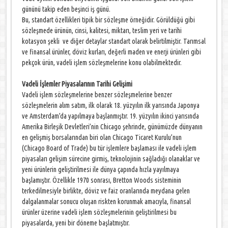
gününü takip eden beşinci iş günü.
Bu, standart özellikleri tipik bir sözleşme örneğidir. Görüldüğü gibi
sözleşmede ürünün, cinsi, kalitesi, miktarı, teslim yeri ve tarihi
kotasyon şekli ve diğer detaylar standart olarak belirtilmiştir. Tarımsal
ve finansal ürünler, döviz kurları, değerli maden ve enerji ürünleri gibi
pekçok ürün, vadeli işlem sözleşmelerine konu olabilmektedir.
Vadeli İşlemler Piyasalarının Tarihi Gelişimi
Vadeli işlem sözleşmelerine benzer sözleşmelerine benzer
sözleşmelerin alım satım, ilk olarak 18. yüzyılın ilk yarısında Japonya
ve Amsterdam’da yapılmaya başlanmıştır. 19. yüzyılın ikinci yarısında
Amerika Birleşik Devletleri’nin Chicago şehrinde, günümüzde dünyanın
en gelişmiş borsalarından biri olan Chicago Ticaret Kurulu’nun
(Chicago Board of Trade) bu tür işlemlere başlaması ile vadeli işlem
piyasaları gelişim sürecine girmiş, teknolojinin sağladığı olanaklar ve
yeni ürünlerin geliştirilmesi ile dünya çapında hızla yayılmaya
başlamıştır. Özellikle 1970 sonrası, Bretton Woods sisteminin
terkedilmesiyle birlikte, döviz ve faiz oranlarında meydana gelen
dalgalanmalar sonucu oluşan riskten korunmak amacıyla, finansal
ürünler üzerine vadeli işlem sözleşmelerinin geliştirilmesi bu
piyasalarda, yeni bir döneme başlatmıştır.