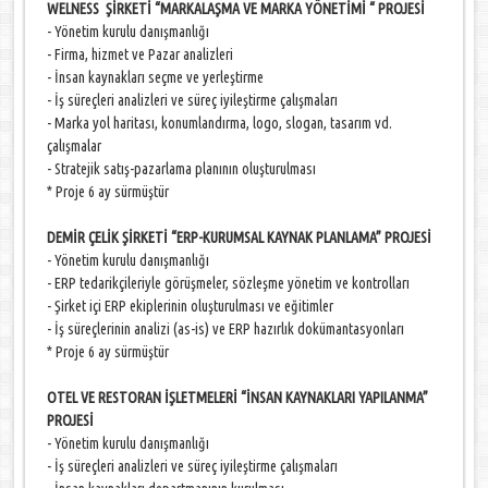
WELNESS ŞİRKETİ “MARKALAŞMA VE MARKA YÖNETİMİ “ PROJESİ
- Yönetim kurulu danışmanlığı
- Firma, hizmet ve Pazar analizleri
- İnsan kaynakları seçme ve yerleştirme
- İş süreçleri analizleri ve süreç iyileştirme çalışmaları
- Marka yol haritası, konumlandırma, logo, slogan, tasarım vd.
çalışmalar
- Stratejik satış-pazarlama planının oluşturulması
* Proje 6 ay sürmüştür
DEMİR ÇELİK ŞİRKETİ “ERP-KURUMSAL KAYNAK PLANLAMA” PROJESİ
- Yönetim kurulu danışmanlığı
- ERP tedarikçileriyle görüşmeler, sözleşme yönetim ve kontrolları
- Şirket içi ERP ekiplerinin oluşturulması ve eğitimler
- İş süreçlerinin analizi (as-is) ve ERP hazırlık dokümantasyonları
* Proje 6 ay sürmüştür
OTEL VE RESTORAN İŞLETMELERİ “İNSAN KAYNAKLARI YAPILANMA”
PROJESİ
- Yönetim kurulu danışmanlığı
- İş süreçleri analizleri ve süreç iyileştirme çalışmaları