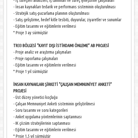
- İş süreçleri analizleri, iş tanımları ve süreç iyileştirme çalışmaları
- İnsan kaynakları tedarik ve performans sisteminin oluşturulması
- Stratejik satış-pazarlama planının oluşturulması
- Satış geliştirme, hedef kitle tesbiti, duyurular, ziyaretler ve sunumlar
- Eğitim tasarımı ve eğitimlerin verilmesi
* Proje 3 ay sürmüştür
TR33 BÖLGESİ “KAYIT DIŞI İSTİHDAMI ÖNLEME” AB PROJESİ
- Proje analiz ve araştırma çalışmaları
- Proje raporlama çalışmaları
- Eğitim tasarımı ve eğitimlerin verilmesi
* Proje 1 yıl sürmüştür
İNSAN KAYNAKLARI ŞİRKETİ “ÇALIŞAN MEMNUNİYET ANKETİ”
PROJESİ
- Üst düzey yönetici koçluğu
- Çalışan Memnuniyet Anketi sisteminin geliştirilmesi
- Soru tasarımı ve soru kategorileri
- Anket uygulama yöntemlerinin saptanması
- IK çözüm stratejilerinin saptanması
- Eğitim tasarımı ve eğitimlerin verilmesi
* Proje 1,5 yıl sürmüştür