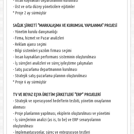
- İnsan kaynakları departmanının kurulması
- Üst ve orta düzey yöneticilere eğitimler
* Proje 2 ay sürmüştür
SAĞLIK ŞİRKETİ “MARKALAŞMA VE KURUMSAL YAPILANMA“ PROJESİ
- Yönetim kurulu danışmanlığı
- Firma, hizmet ve Pazar analizleri
- Reklam ajansı seçimi
- Bilgi sistemleri yazılım firması seçimi
- İnsan kaynakları performans sisteminin oluşturulması
- İş süreçleri analizleri ve süreç iyileştirme çalışmaları
- Satış pazarlama departmanının kurulması
- Stratejik satış-pazarlama planının oluşturulması
* Proje 6 ay sürmüştür
TV VE BEYAZ EŞYA ÜRETİM ŞİRKETLERİ “ERP” PROJELERİ
- Stratejik ve operasyonel hedeflerin tesbiti, yönetim onaylarının
alınması
- Proje planlarının yapılması, ekiplerin oluşturulması ve yönetimi
- İş süreçlerinin analizi (as is, to be) ve ERP senaryolarının
oluşturulması
- İmplemantasyonlar, süreç ve entegrasyon testleri