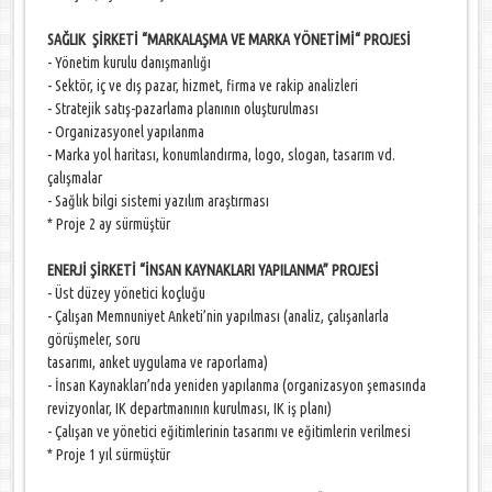
SAĞLIK ŞİRKETİ “MARKALAŞMA VE MARKA YÖNETİMİ“ PROJESİ
- Yönetim kurulu danışmanlığı
- Sektör, iç ve dış pazar, hizmet, firma ve rakip analizleri
- Stratejik satış-pazarlama planının oluşturulması
- Organizasyonel yapılanma
- Marka yol haritası, konumlandırma, logo, slogan, tasarım vd.
çalışmalar
- Sağlık bilgi sistemi yazılım araştırması
* Proje 2 ay sürmüştür
ENERJİ ŞİRKETİ “İNSAN KAYNAKLARI YAPILANMA” PROJESİ
- Üst düzey yönetici koçluğu
- Çalışan Memnuniyet Anketi’nin yapılması (analiz, çalışanlarla
görüşmeler, soru
tasarımı, anket uygulama ve raporlama)
- İnsan Kaynakları’nda yeniden yapılanma (organizasyon şemasında
revizyonlar, IK departmanının kurulması, IK iş planı)
- Çalışan ve yönetici eğitimlerinin tasarımı ve eğitimlerin verilmesi
* Proje 1 yıl sürmüştür