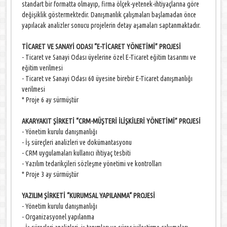
standart bir formatta olmayıp, firma ölçek-yetenek-ihtiyaçlarına göre
değişiklik göstermektedir. Danışmanlık çalışmaları başlamadan önce
yapılacak analizler sonucu projelerin detay aşamaları saptanmaktadır.
TİCARET VE SANAYİ ODASI “E-TİCARET YÖNETİMİ” PROJESİ
- Ticaret ve Sanayi Odası üyelerine özel E-Ticaret eğitim tasarımı ve
eğitim verilmesi
- Ticaret ve Sanayi Odası 60 üyesine birebir E-Ticaret danışmanlığı
verilmesi
* Proje 6 ay sürmüştür
AKARYAKIT ŞİRKETİ “CRM-MÜŞTERİ İLİŞKİLERİ YÖNETİMİ” PROJESİ
- Yönetim kurulu danışmanlığı
- İş süreçleri analizleri ve dokümantasyonu
- CRM uygulamaları kullanıcı ihtiyaç tesbiti
- Yazılım tedarikçileri sözleşme yönetimi ve kontrolları
* Proje 3 ay sürmüştür
YAZILIM ŞİRKETİ “KURUMSAL YAPILANMA“ PROJESİ
- Yönetim kurulu danışmanlığı
- Organizasyonel yapılanma